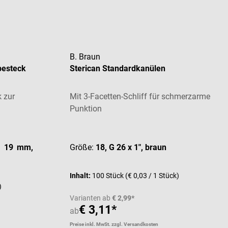
B. Braun
besteck
Sterican Standardkanülen
 zur
Mit 3-Facetten-Schliff für schmerzarme
Punktion
 von 5 von 5 Sternen
Durchschnittliche Bewertung von 5 von 5 St
x 19 mm,
Größe:
18, G 26 x 1", braun
Inhalt:
100 Stück
(€ 0,03 / 1 Stück)
)
Varianten ab
€ 2,99*
€ 3,11*
ab
Preise inkl. MwSt. zzgl. Versandkosten