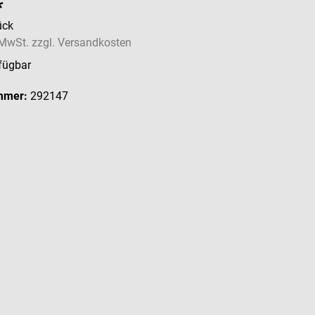
*
ück
. MwSt. zzgl. Versandkosten
fügbar
mmer:
292147