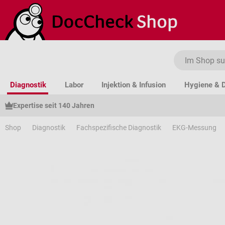
um Hauptinhalt springen
Zur Suche springen
Zur Hauptnavigation springen
Diagnostik
Labor
Injektion & Infusion
Hygiene & D
Expertise seit 140 Jahren
Shop
Diagnostik
Fachspezifische Diagnostik
EKG-Messung