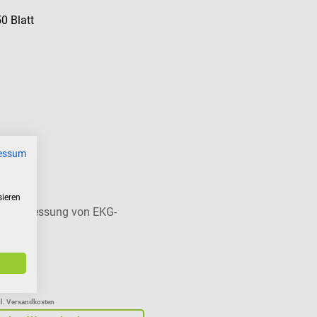
0 Blatt
essum
sieren
n Vermessung von EKG-
gl. Versandkosten