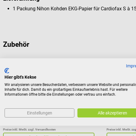
1 Packung Nihon Kohden EKG-Papier für Cardiofax S à 15
Zubehör
10%
10%
Impr
1m4
1m4
EKG-Lineal
EKG-Zirkel
Hier gibt's Kekse
Wir analysieren unsere Besucherdaten, verbessern unsere Website und personali
Inhalte für dich. Damit du ein großartiges Einkaufserlebnis hast. Für weitere
Handliche Interpretationshilfe zur präzisen
Zur manuelle
Informationen öffne bitte die Einstellungen oder vertrau uns einfach.
EKG-Auswertung
Amplituden
Einstellungen
Alle akzeptieren
€ 4,74*
€ 10,74*
Preise inkl. MwSt. zzgl. Versandkosten
Preise inkl. MwSt. zz