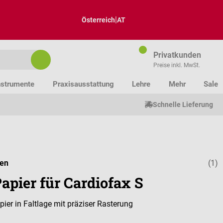
|
Österreich
AT
Privatkunden
Preise inkl. MwSt.
nstrumente
Praxisausstattung
Lehre
Mehr
Sale
Schnelle Lieferung
den
(1)
Durchschnitt
apier für Cardiofax S
pier in Faltlage mit präziser Rasterung