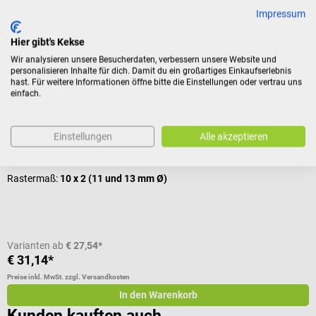
Impressum
Hier gibt's Kekse
Zubehör
Wir analysieren unsere Besucherdaten, verbessern unsere Website und
personalisieren Inhalte für dich. Damit du ein großartiges Einkaufserlebnis
hast. Für weitere Informationen öffne bitte die Einstellungen oder vertrau uns
Sarstedt
S
einfach.
Transparenter Ständer für Röhren & S-Monovetten
M
Einstellungen
Alle akzeptieren
Passend für Gefäße mit Ø 11 & 13 mm
p
Rastermaß:
10 x 2 (11 und 13 mm Ø)
V
Varianten ab
€ 27,54*
€ 31,14*
€
Preise inkl. MwSt. zzgl. Versandkosten
Pr
In den Warenkorb
Kunden kauften auch