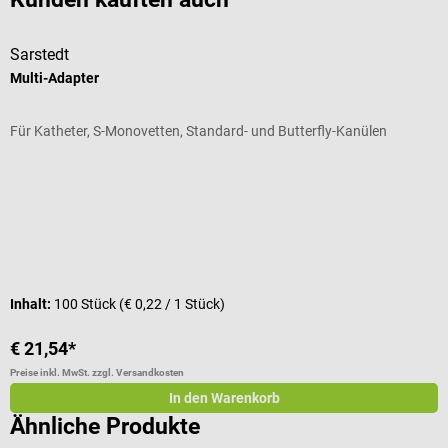
Sarstedt
S
Multi-Adapter
S
Für Katheter, S-Monovetten, Standard- und Butterfly-Kanülen
P
Durchschnittliche Bewertung von 5 von 5 Sternen
I
I
Inhalt:
100 Stück
(€ 0,22 / 1 Stück)
€ 21,54*
a
Preise inkl. MwSt. zzgl. Versandkosten
Pr
In den Warenkorb
Ähnliche Produkte