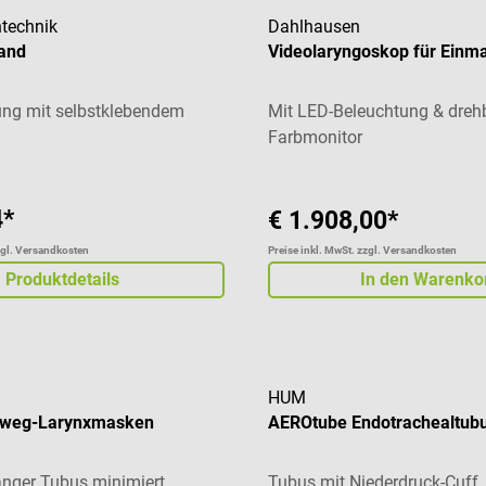
technik
Dahlhausen
and
Videolaryngoskop für Einma
ung mit selbstklebendem
Mit LED-Beleuchtung & dreh
Farbmonitor
4*
€ 1.908,00*
zgl. Versandkosten
Preise inkl. MwSt. zzgl. Versandkosten
Produktdetails
In den Warenko
HUM
nweg-Larynxmasken
AEROtube Endotrachealtub
langer Tubus minimiert
Tubus mit Niederdruck-Cuff