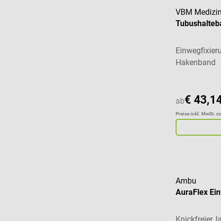
VBM Medizin
Tubushalteb
Einwegfixier
Hakenband
€ 43,1
ab
Preise inkl. MwSt. z
Ambu
AuraFlex Ei
Knickfreier, 