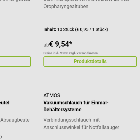
Oropharyngealtuben
 von 4 von 5 Sternen
Durchschnittliche Bewertung von 5 von 5 St
Inhalt:
10 Stück
(€ 0,95 / 1 Stück)
€ 9,54*
ab
Preise inkl. MwSt. zzgl. Versandkosten
s
Produktdetails
ATMOS
utel
Vakuumschlauch für Einmal-
Behältersysteme
r-Absaugbeutel
Verbindungsschlauch mit
Anschlusswinkel für Notfallsauger
k)