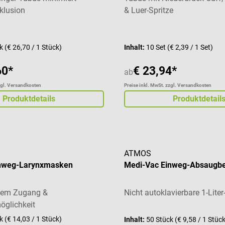
lusion
& Luer-Spritze
Durchschnittliche Bewertung
ck
(€ 26,70 / 1 Stück)
Inhalt:
10 Set
(€ 2,39 / 1 Set)
60*
€ 23,94*
ab
zgl. Versandkosten
Preise inkl. MwSt. zzgl. Versandkosten
Produktdetails
Produktdetail
ATMOS
inweg-Larynxmasken
Medi-Vac Einweg-Absaugbe
chem Zugang &
Nicht autoklavierbare 1-Lite
öglichkeit
ck
(€ 14,03 / 1 Stück)
Inhalt:
50 Stück
(€ 9,58 / 1 Stüc