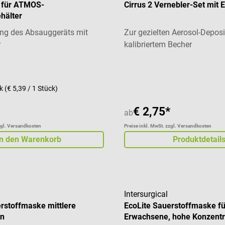
 für ATMOS-
Cirrus 2 Vernebler-Set mit
hälter
ng des Absauggeräts mit
Zur gezielten Aerosol-Deposi
r
kalibriertem Becher
ck
(€ 5,39 / 1 Stück)
€ 2,75*
ab
zgl. Versandkosten
Preise inkl. MwSt. zzgl. Versandkosten
In den Warenkorb
Produktdetail
Intersurgical
rstoffmaske mittlere
EcoLite Sauerstoffmaske fü
on
Erwachsene, hohe Konzentr