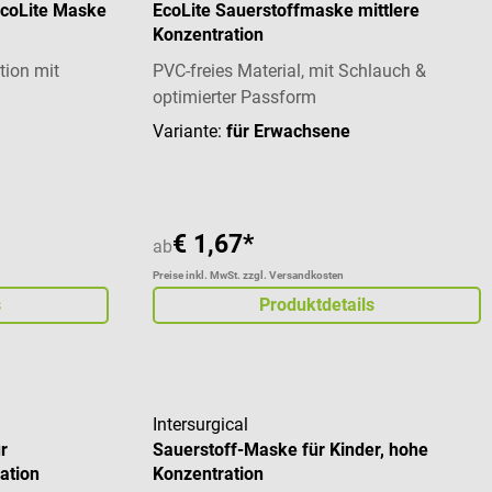
 EcoLite Maske
EcoLite Sauerstoffmaske mittlere
Konzentration
tion mit
PVC-freies Material, mit Schlauch &
optimierter Passform
Variante:
für Erwachsene
€ 1,67*
ab
Preise inkl. MwSt. zzgl. Versandkosten
s
Produktdetails
Intersurgical
r
Sauerstoff-Maske für Kinder, hohe
ation
Konzentration