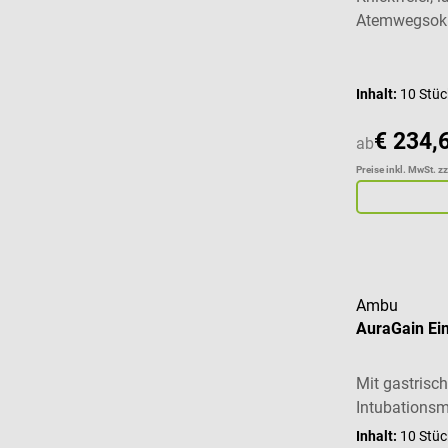
Atemwegsokk
Inhalt:
10 Stü
€ 234,
ab
Preise inkl. MwSt. z
Ambu
AuraGain E
Mit gastris
Intubationsm
Inhalt:
10 Stü