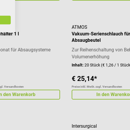
ATMOS
älter 1 l
Vakuum-Serienschlauch fü
Absaugbeutel
bonat für Absaugsysteme
Zur Reihenschaltung von Beh
Volumenerhöhung
Inhalt:
20 Stück
(€ 1,26 / 1 Stüc
€ 25,14*
zgl. Versandkosten
Preise inkl. MwSt. zzgl. Versandkosten
In den Warenkorb
In den Warenko
Intersurgical