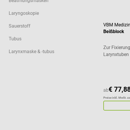
Beatmungsmasken
Laryngoskopie
VBM Medizin
Sauerstoff
Beißblock
Tubus
Zur Fixierun
Larynxmaske & -tubus
Larynxtuben
€ 77,8
ab
Preise inkl. MwSt. z