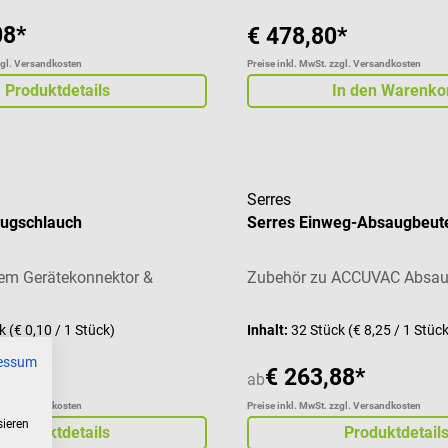
08*
€ 478,80*
zgl. Versandkosten
Preise inkl. MwSt. zzgl. Versandkosten
Produktdetails
In den Warenko
Serres
ugschlauch
Serres Einweg-Absaugbeut
rtem Gerätekonnektor &
Zubehör zu ACCUVAC Absau
ck
(€ 0,10 / 1 Stück)
Inhalt:
32 Stück
(€ 8,25 / 1 Stüc
essum
8*
€ 263,88*
ab
zgl. Versandkosten
Preise inkl. MwSt. zzgl. Versandkosten
sieren
Produktdetails
Produktdetail