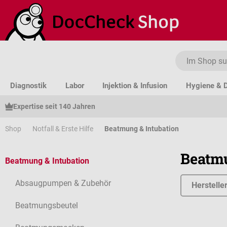
um Hauptinhalt springen
Zur Suche springen
Zur Hauptnavigation springen
Diagnostik
Labor
Injektion & Infusion
Hygiene & D
Expertise seit 140 Jahren
Shop
Notfall & Erste Hilfe
Beatmung & Intubation
Beatmu
Beatmung & Intubation
Absaugpumpen & Zubehör
Herstelle
Beatmungsbeutel