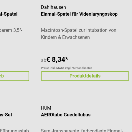
Dahlhausen
l-Spatel
Einmal-Spatel für Videolaryngoskop
barem 3,5"-
Macintosh-Spatel zur Intubation von
Kindern & Erwachsenen
€ 8,34*
ab
Preise inkl. MwSt. zzgl. Versandkosten
rb
Produktdetails
HUM
us-Set
AEROtube Guedeltubus
, Führungsstab
Semi-transparente, farbcodierte Einmal-