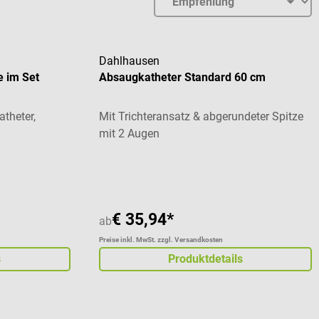
Dahlhausen
e im Set
Absaugkatheter Standard 60 cm
atheter,
Mit Trichteransatz & abgerundeter Spitze
mit 2 Augen
Durchschnittliche Bewertung von 5 von 5 St
€ 35,94*
ab
Preise inkl. MwSt. zzgl. Versandkosten
s
Produktdetails