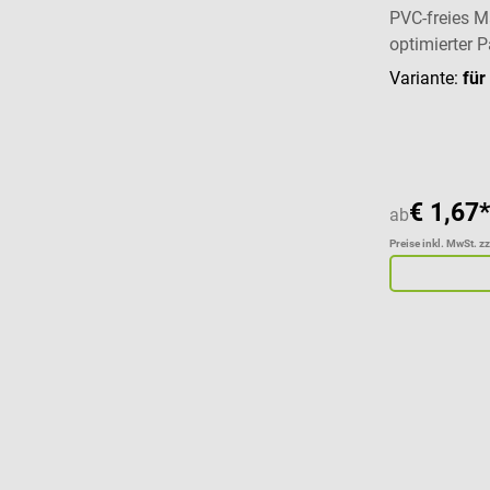
PVC-freies M
optimierter 
Variante:
für
€ 1,67*
ab
Preise inkl. MwSt. z