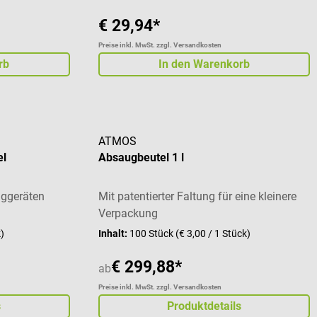
€ 29,94*
Preise inkl. MwSt. zzgl. Versandkosten
rb
In den Warenkorb
ATMOS
el
Absaugbeutel 1 l
ggeräten
Mit patentierter Faltung für eine kleinere
Verpackung
k)
Inhalt:
100 Stück
(€ 3,00 / 1 Stück)
€ 299,88*
ab
Preise inkl. MwSt. zzgl. Versandkosten
s
Produktdetails