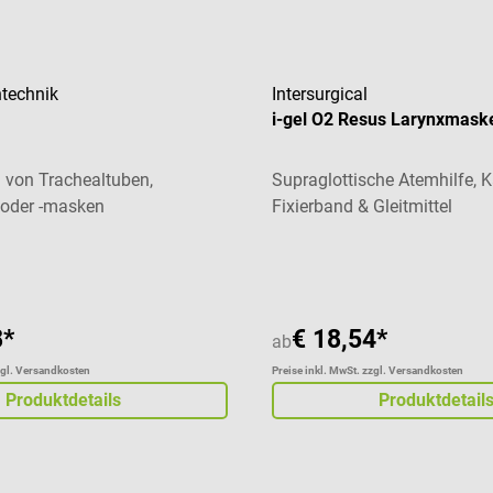
technik
Intersurgical
i-gel O2 Resus Larynxmask
g von Trachealtuben,
Supraglottische Atemhilfe, K
 oder -masken
Fixierband & Gleitmittel
8*
€ 18,54*
ab
zgl. Versandkosten
Preise inkl. MwSt. zzgl. Versandkosten
Produktdetails
Produktdetail