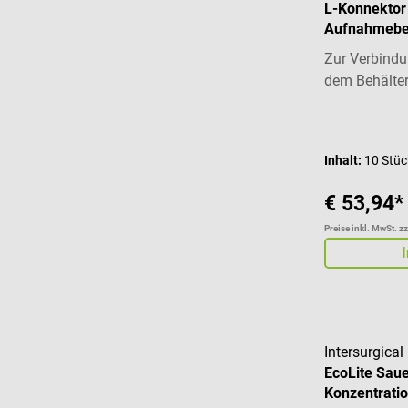
L-Konnektor
Aufnahmebe
Zur Verbindu
dem Behälte
Inhalt:
10 Stü
€ 53,94*
Preise inkl. MwSt. z
Intersurgical
EcoLite Saue
Konzentrati