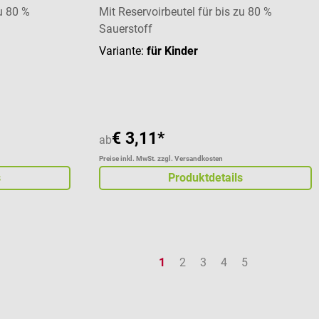
zu 80 %
Mit Reservoirbeutel für bis zu 80 %
Sauerstoff
Variante:
für Kinder
€ 3,11*
ab
Preise inkl. MwSt. zzgl. Versandkosten
s
Produktdetails
Seite
Seite
Seite
Seite
Seite
1
2
3
4
5