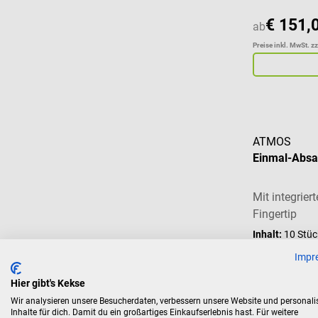
€ 151,
ab
Preise inkl. MwSt. z
ATMOS
Einmal-Absa
Mit integrie
Fingertip
Inhalt:
10 Stü
Impr
€ 71,8
ab
Hier gibt's Kekse
Preise inkl. MwSt. z
Wir analysieren unsere Besucherdaten, verbessern unsere Website und personali
Inhalte für dich. Damit du ein großartiges Einkaufserlebnis hast. Für weitere