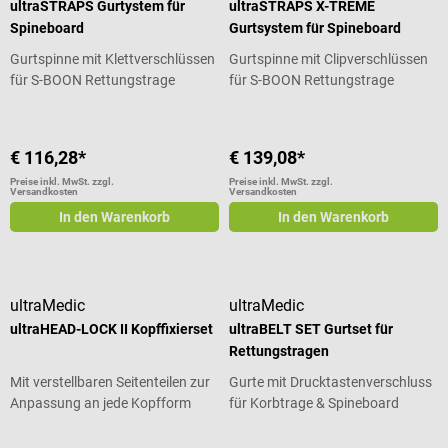
ultraSTRAPS Gurtystem für
ultraSTRAPS X-TREME
Spineboard
Gurtsystem für Spineboard
Gurtspinne mit Klettverschlüssen
Gurtspinne mit Clipverschlüssen
für S-BOON Rettungstrage
für S-BOON Rettungstrage
€ 116,28*
€ 139,08*
Preise inkl. MwSt. zzgl.
Preise inkl. MwSt. zzgl.
Versandkosten
Versandkosten
In den Warenkorb
In den Warenkorb
ultraMedic
ultraMedic
ultraHEAD-LOCK II Kopffixierset
ultraBELT SET Gurtset für
Rettungstragen
Mit verstellbaren Seitenteilen zur
Gurte mit Drucktastenverschluss
Anpassung an jede Kopfform
für Korbtrage & Spineboard