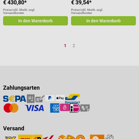
€ 430,80*
€ 39,54*
Preise inkl. MwSt. zzgl.
Preise inkl. MwSt. zzgl.
Versandkosten
Versandkosten
In den Warenkorb
In den Warenkorb
Seite
Seite
1
2
Zahlungsarten
Versand