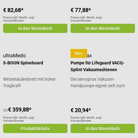
€ 82,68*
€ 77,88*
Preise inkl. MwSt. zzgl.
Preise inkl. MwSt. zzgl.
Versandkosten
Versandkosten
In den Warenkorb
In den Warenkorb
Neu
ultraMedic
servoprax
S-BOON Spineboard
Pumpe für Lifeguard VACQ-
Splint Vakuumschienen
Wirbelsäulenbrett mit hoher
Die servoprax Vakuum-
Tragkraft
Handpumpe eignet sich zum
Absaugen der Luft aus allen
Lifeguard VACQ-Splint
Vakuumschienen. Produktdetails
€ 359,88*
€ 20,94*
ab
Schnelles Evakuieren zur
Immobilisation Leicht und
Preise inkl. MwSt. zzgl.
Preise inkl. MwSt. zzgl.
Versandkosten
Versandkosten
kompakt Für Rettungseinsätze
Produktdetails
In den Warenkorb
und Notfallausrüstung
Lieferumfang 1 servoprax Pumpe