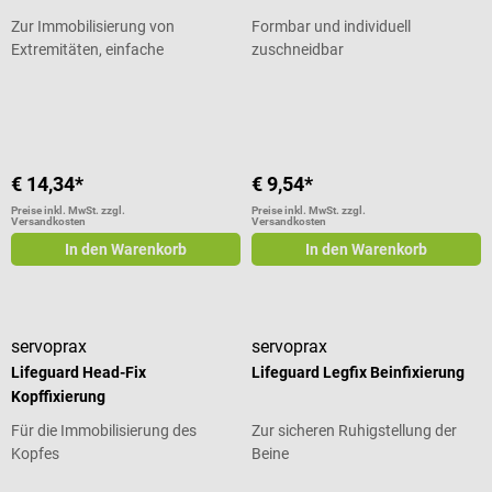
Zur Immobilisierung von
Formbar und individuell
Extremitäten, einfache
zuschneidbar
Anwendung
Durchschnittliche Bewertung von 5
€ 14,34*
€ 9,54*
Preise inkl. MwSt. zzgl.
Preise inkl. MwSt. zzgl.
Versandkosten
Versandkosten
In den Warenkorb
In den Warenkorb
servoprax
servoprax
Lifeguard Head-Fix
Lifeguard Legfix Beinfixierung
Kopffixierung
Für die Immobilisierung des
Zur sicheren Ruhigstellung der
Kopfes
Beine
Durchschnittliche Bewertung von 5 von 5 Sternen
Durchschnittliche Bewertung von 5