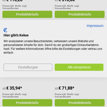
Preise inkl. MwSt. zzgl.
Preise inkl. MwSt. zzgl.
Versandkosten
Versandkosten
Produktdetails
Produktdetails
Impressum
Hier gibt's Kekse
servoprax
servoprax
Lifeguard Gurtsysteme
Lifeguard Trans-Red Bergetuch
Wir analysieren unsere Besucherdaten, verbessern unsere Website und
personalisieren Inhalte für dich. Damit du ein großartiges Einkaufserlebnis
hast. Für weitere Informationen öffne bitte die Einstellungen oder vertrau uns
einfach.
Für Spineboards &
Rettungstuch aus Plane mit 8
Schaufeltragen
Schlaufen & 150 kg Tragkraft
Durchschnittliche Bewertung von 5 von 5 Sternen
Einstellungen
Alle akzeptieren
€ 35,94*
€ 71,88*
ab
ab
Preise inkl. MwSt. zzgl.
Preise inkl. MwSt. zzgl.
Versandkosten
Versandkosten
Produktdetails
Produktdetails