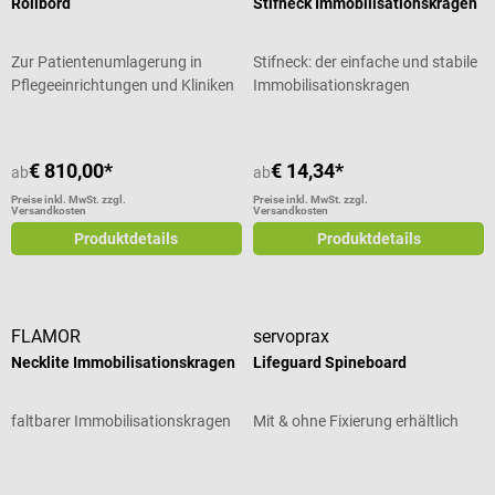
auch beim Herunterdrücken
Rollbord
Stifneck Immobilisationskragen
abgesaugt Für Rettungseinsätze
und Notfallausrüstung
Zur Patientenumlagerung in
Stifneck: der einfache und stabile
Lieferumfang 1 servoprax
Pflegeeinrichtungen und Kliniken
Immobilisationskragen
Doppelhubpumpe aus Kunststoff
€ 810,00*
€ 14,34*
ab
ab
Preise inkl. MwSt. zzgl.
Preise inkl. MwSt. zzgl.
Versandkosten
Versandkosten
Produktdetails
Produktdetails
FLAMOR
servoprax
Necklite Immobilisationskragen
Lifeguard Spineboard
faltbarer Immobilisationskragen
Mit & ohne Fixierung erhältlich
Durchschnittliche Bewertung von 5