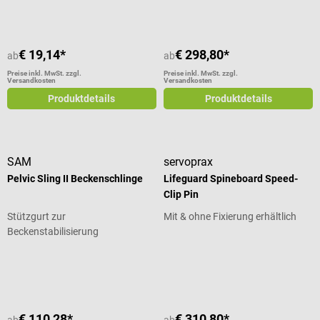
€ 19,14*
€ 298,80*
ab
ab
Preise inkl. MwSt. zzgl.
Preise inkl. MwSt. zzgl.
Versandkosten
Versandkosten
Produktdetails
Produktdetails
SAM
servoprax
Pelvic Sling II Beckenschlinge
Lifeguard Spineboard Speed-
Clip Pin
Stützgurt zur
Mit & ohne Fixierung erhältlich
Beckenstabilisierung
Durchschnittliche Bewertung von 5
€ 110,28*
€ 310,80*
ab
ab