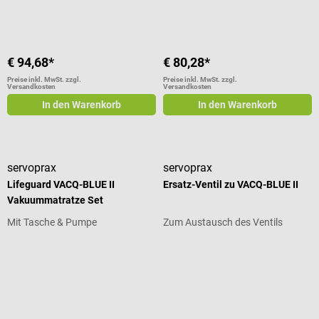
€ 94,68*
€ 80,28*
Preise inkl. MwSt. zzgl.
Preise inkl. MwSt. zzgl.
Versandkosten
Versandkosten
In den Warenkorb
In den Warenkorb
servoprax
servoprax
Lifeguard VACQ-BLUE II
Ersatz-Ventil zu VACQ-BLUE II
Vakuummatratze Set
Mit Tasche & Pumpe
Zum Austausch des Ventils
Durchschnittliche Bewertung von 5 von 5 Sternen
Durchschnittliche Bewertung von 5