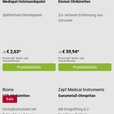
Medispat Holzmundspatel
Einmal-Ohrküretten
Splitterfreie Einmalspatel
Zur sicheren Entfernung von
Cerumen
Durchschnittliche Bewertung von 5
€ 2,63*
€ 59,94*
ab
ab
Preise inkl. MwSt. zzgl.
Preise inkl. MwSt. zzgl.
Versandkosten
Versandkosten
Produktdetails
Produktdetails
Bionix
Zepf Medical Instruments
LED-Ohrküretten
Ganzmetall-Ohrspritze
Sale
Einmalinstrument mit
Mit Dreigriffring & 2