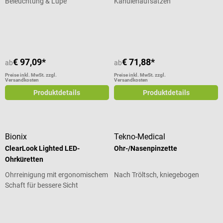
Beleuchtung & Lupe
Kanülenaufsätzen
Durchschnittliche Bewertung von 4.5 von 5 Sternen
€ 97,09*
€ 71,88*
ab
ab
Preise inkl. MwSt. zzgl.
Preise inkl. MwSt. zzgl.
Versandkosten
Versandkosten
Produktdetails
Produktdetails
Bionix
Tekno-Medical
ClearLook Lighted LED-
Ohr-/Nasenpinzette
Ohrküretten
Ohrreinigung mit ergonomischem
Nach Tröltsch, kniegebogen
Schaft für bessere Sicht
Durchschnittliche Bewertung von 5 von 5 Sternen