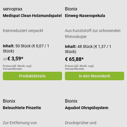
servoprax
Bionix
Medispat Clean Holzmundspatel
Einweg-Nasenspekula
Keimreduziert verpackt
Aus Kunststoff zur schonenden
Rhinoskopie
Inhalt:
50 Stück
(€ 0,07 / 1
Inhalt:
48 Stück
(€ 1,37 / 1
Stück)
Stück)
€ 3,59*
€ 65,88*
ab
Preise inkl. MwSt. zzgl.
Preise inkl. MwSt. zzgl.
Versandkosten
Versandkosten
Produktdetails
In den Warenkorb
Bionix
Bionix
Beleuchtete Pinzette
Aquabot Ohrspülsystem
Zur Entfernung von
Drucksprüher und