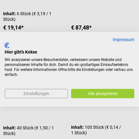
Inhalt:
6 Stück
(€ 3,19 / 1
Stück)
€ 19,14*
€ 87,48*
Preise inkl. MwSt. zzgl.
Preise inkl. MwSt. zzgl.
Versandkosten
Versandkosten
Impressum
In den Warenkorb
In den Warenkorb
Hier gibt's Kekse
Wir analysieren unsere Besucherdaten, verbessern unsere Website und
personalisieren Inhalte für dich. Damit du ein großartiges Einkaufserlebnis
hast. Für weitere Informationen öffne bitte die Einstellungen oder vertrau uns
Bionix
NOBAMED
einfach.
Tips für Bionix Ohrspülgeräte
Holzmundspatel, steril
Einstellungen
Alle akzeptieren
Passend zu den
Hygienische Einmalspatel aus
Gehörgangspülgeräten OtoClear
poliertem Holz
und Aquabot
Durchschnittliche Bewertung von 2 von 5 Sternen
Inhalt:
100 Stück
(€ 0,14 /
Inhalt:
40 Stück
(€ 1,50 / 1
1 Stück)
Stück)