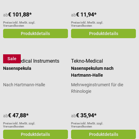
€ 101,88*
€ 11,94*
ab
ab
Preise inkl. MwSt. zzgl.
Preise inkl. MwSt. zzgl.
Versandkosten
Versandkosten
Produktdetails
Produktdetails
Sale
Zepf Medical Instruments
Tekno-Medical
Nasenspekula
Nasenspekulum nach
Hartmann-Halle
Nach Hartmann-Halle
Mehrweginstrument für die
Rhinologie
€ 47,88*
€ 35,94*
ab
ab
Preise inkl. MwSt. zzgl.
Preise inkl. MwSt. zzgl.
Versandkosten
Versandkosten
Produktdetails
Produktdetails