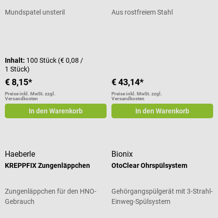
Mundspatel unsteril
Aus rostfreiem Stahl
Durchschnittliche Bewertung von 5 von 5 Sternen
Inhalt:
100 Stück
(€ 0,08 /
1 Stück)
€ 8,15*
€ 43,14*
Preise inkl. MwSt. zzgl.
Preise inkl. MwSt. zzgl.
Versandkosten
Versandkosten
In den Warenkorb
In den Warenkorb
Haeberle
Bionix
KREPPFIX Zungenläppchen
OtoClear Ohrspülsystem
Zungenläppchen für den HNO-
Gehörgangspülgerät mit 3-Strahl-
Gebrauch
Einweg-Spülsystem
Durchschnittliche Bewertung von 5