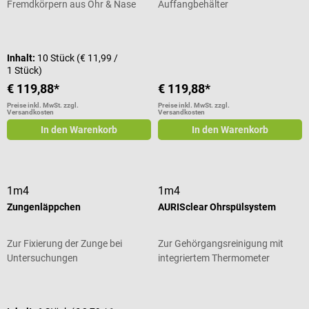
Fremdkörpern aus Ohr & Nase
Auffangbehälter
Durchschnittliche Bewertung von 4
Inhalt:
10 Stück
(€ 11,99 /
1 Stück)
€ 119,88*
€ 119,88*
Preise inkl. MwSt. zzgl.
Preise inkl. MwSt. zzgl.
Versandkosten
Versandkosten
In den Warenkorb
In den Warenkorb
1m4
1m4
Zungenläppchen
AURISclear Ohrspülsystem
Zur Fixierung der Zunge bei
Zur Gehörgangsreinigung mit
Untersuchungen
integriertem Thermometer
Durchschnittliche Bewertung von 5 von 5 Sternen
Durchschnittliche Bewertung von 5