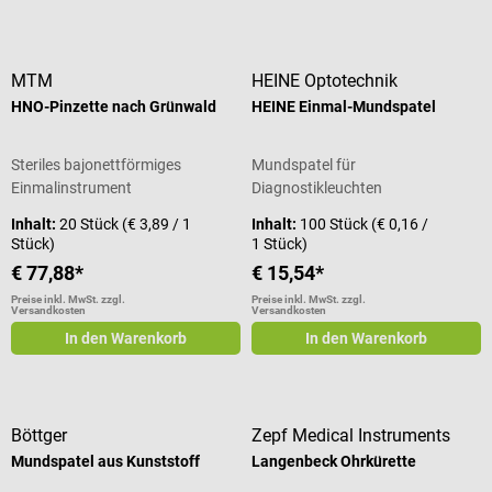
MTM
HEINE Optotechnik
HNO-Pinzette nach Grünwald
HEINE Einmal-Mundspatel
Steriles bajonettförmiges
Mundspatel für
Einmalinstrument
Diagnostikleuchten
Inhalt:
20 Stück
(€ 3,89 / 1
Inhalt:
100 Stück
(€ 0,16 /
Stück)
1 Stück)
€ 77,88*
€ 15,54*
Preise inkl. MwSt. zzgl.
Preise inkl. MwSt. zzgl.
Versandkosten
Versandkosten
In den Warenkorb
In den Warenkorb
Böttger
Zepf Medical Instruments
Mundspatel aus Kunststoff
Langenbeck Ohrkürette