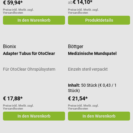
€ 14,10*
€ 59,94*
ab
Preise inkl. MwSt. zzgl.
Preise inkl. MwSt. zzgl.
Versandkosten
Versandkosten
In den Warenkorb
Produktdetails
Bionix
Böttger
Adapter Tubus für OtoClear
Medizinische Mundspatel
Für OtoClear Ohrspülsystem
Einzeln steril verpackt
Inhalt:
50 Stück
(€ 0,43 / 1
Stück)
€ 17,88*
€ 21,54*
Preise inkl. MwSt. zzgl.
Preise inkl. MwSt. zzgl.
Versandkosten
Versandkosten
In den Warenkorb
In den Warenkorb