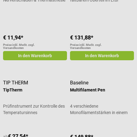
Durchschnittliche Bewertung von 4.5 von 5 Sternen
€ 11,94*
€ 131,88*
Preise inkl. MwSt. zzgl.
Preise inkl. MwSt. zzgl.
Versandkosten
Versandkosten
In den Warenkorb
In den Warenkorb
TIP THERM
Baseline
TipTherm
Multifilament Pen
Prüfinstrument zur Kontrolle des
4 verschiedene
Temperatursinnes
Monofilamentstärken in einem
Instrument
€ 27,54*
€ 149,88*
ab