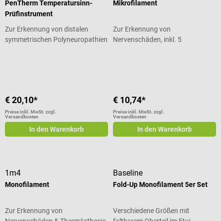
PenTherm Temperatursinn-
Mikrofilament
Prüfinstrument
Zur Erkennung von distalen
Zur Erkennung von
symmetrischen Polyneuropathien
Nervenschäden, inkl. 5
Ersatzfilamente
Durchschnittliche Bewertung von 5 von 5 Sternen
Durchschnittliche Bewertung von 4.
€ 20,10*
€ 10,74*
Preise inkl. MwSt. zzgl.
Preise inkl. MwSt. zzgl.
Versandkosten
Versandkosten
In den Warenkorb
In den Warenkorb
1m4
Baseline
Monofilament
Fold-Up Monofilament 5er Set
Zur Erkennung von
Verschiedene Größen mit
Nervenschäden & Thermästhesie
faltbarem Oberteil im Etui