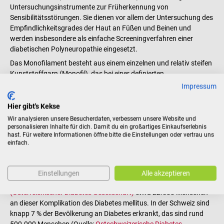
Untersuchungsinstrumente zur Früherkennung von
Sensibilitätsstörungen. Sie dienen vor allem der Untersuchung des
Empfindlichkeitsgrades der Haut an Füßen und Beinen und
werden insbesondere als einfache Screeningverfahren einer
diabetischen Polyneuropathie eingesetzt.
Das Monofilament besteht aus einem einzelnen und relativ steifen
Kunststoffgarn (Monofil), das bei einer definierten
Krafteinwirkung abknickt. Der zum Abknicken benötigte Druck
Impressum
liegt üblicherweise bei 0,1 N. Mit dem Mikro- oder Monofilament
übst du Druck auf die Haut deines Patienten aus, bis es ausknickt.
Hier gibt's Kekse
Gesunde Patienten sollten den Druck spüren. Fehlt hingegen die
Wir analysieren unsere Besucherdaten, verbessern unsere Website und
Druckwahrnehmung, besteht der Verdacht auf eine Neuropathie.
personalisieren Inhalte für dich. Damit du ein großartiges Einkaufserlebnis
hast. Für weitere Informationen öffne bitte die Einstellungen oder vertrau uns
Mikrofilamente und Monofilamente sind die perfekten
einfach.
Diagnostikinstrumente zur Früherkennung eines diabetischen
Fußes.
Nach wie vor ist das Fußsyndrom eine der häufigsten Ursachen
Einstellungen
Alle akzeptieren
für Amputationen in Deutschland. In Österreich leiden laut
ÖDG
(Österreichischer Diabetes Gesellschaft)
etwa 22.500 Menschen
an dieser Komplikation des Diabetes mellitus. In der Schweiz sind
knapp 7 % der Bevölkerung an Diabetes erkrankt, das sind rund
500.000 Menschen (Quelle:
Ostschweizerische Diabetes-