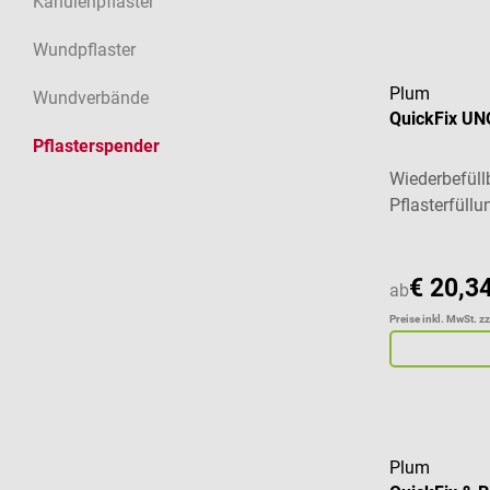
Kanülenpflaster
Wundpflaster
Plum
Wundverbände
QuickFix UN
Pflasterspender
Wiederbefüll
Pflasterfüllu
€ 20,3
ab
Preise inkl. MwSt. z
Plum