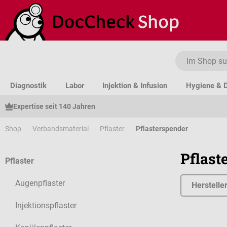
um Hauptinhalt springen
Zur Suche springen
Zur Hauptnavigation springen
Diagnostik
Labor
Injektion & Infusion
Hygiene & D
Expertise seit 140 Jahren
Shop
Verbandsmaterial
Pflaster
Pflasterspender
Pflast
Pflaster
Augenpflaster
Herstelle
Injektionspflaster