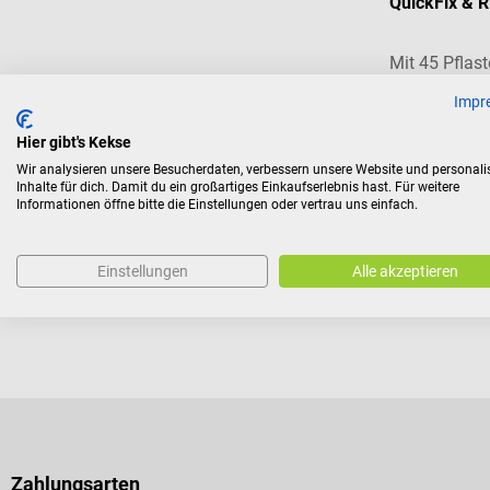
QuickFix & R
Mit 45 Pflas
je 20 ml
Impr
Hier gibt's Kekse
€ 38,34*
Wir analysieren unsere Besucherdaten, verbessern unsere Website und personali
Inhalte für dich. Damit du ein großartiges Einkaufserlebnis hast. Für weitere
Preise inkl. MwSt. z
Informationen öffne bitte die Einstellungen oder vertrau uns einfach.
Einstellungen
Alle akzeptieren
Zahlungsarten