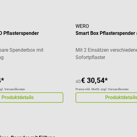
WERO
O Pflasterspender
Smart Box Pflasterspender g
bare Spenderbox mit
Mit 2 Einsätzen verschiede
ng
Sofortpflaster
4*
€ 30,54*
ab
zgl. Versandkosten
Preise inkl. MwSt. zzgl. Versandkosten
Produktdetails
Produktdetail