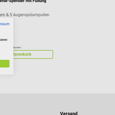
inse-Spender mit Füllung
tern & 5 Augenspülampullen
essum
sieren
zgl. Versandkosten
In den Warenkorb
Versand