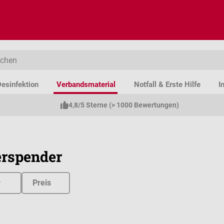
esinfektion
Verbandsmaterial
Notfall & Erste Hilfe
I
4,8/5 Sterne (> 1000 Bewertungen)
erspender
r
Preis