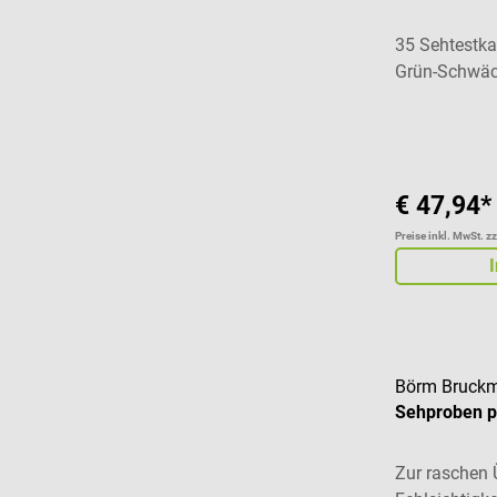
35 Sehtestka
Grün-Schwä
Durchschnitt
€ 47,94*
Preise inkl. MwSt. z
Börm Bruckm
Sehproben p
Zur raschen 