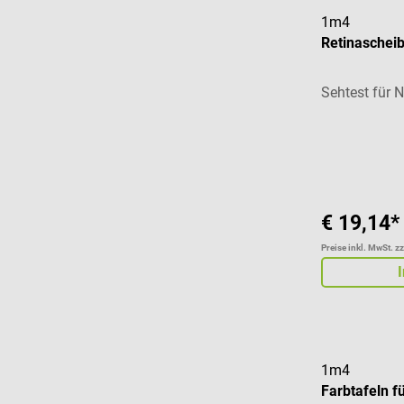
1m4
Retinaschei
Sehtest für 
Durchschnitt
€ 19,14*
Preise inkl. MwSt. z
1m4
Farbtafeln f