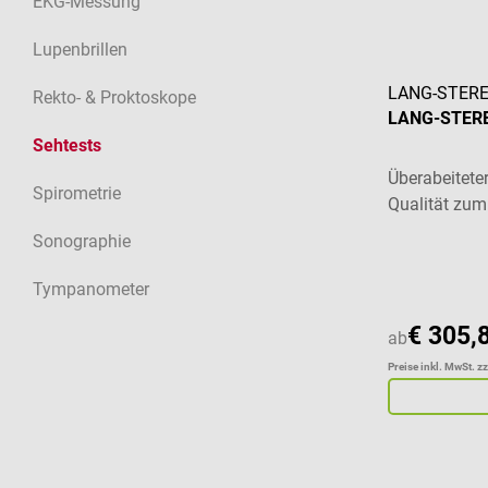
EKG-Messung
Lupenbrillen
LANG-STER
Rekto- & Proktoskope
LANG-STEREO
Sehtests
Überabeiteter
Spirometrie
Qualität zum
Sonographie
Tympanometer
€ 305,
ab
Preise inkl. MwSt. z