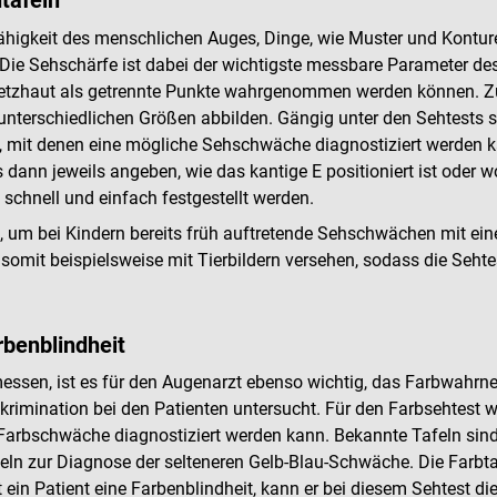
tafeln
ähigkeit des menschlichen Auges, Dinge, wie Muster und Kontur
e Sehschärfe ist dabei der wichtigste messbare Parameter des
r Netzhaut als getrennte Punkte wahrgenommen werden können. 
 unterschiedlichen Größen abbilden. Gängig unter den Sehtests 
, mit denen eine mögliche Sehschwäche diagnostiziert werden k
 dann jeweils angeben, wie das kantige E positioniert ist oder w
chnell und einfach festgestellt werden.
ts, um bei Kindern bereits früh auftretende Sehschwächen mit ei
omit beispielsweise mit Tierbildern versehen, sodass die Sehte
rbenblindheit
messen, ist es für den Augenarzt ebenso wichtig, das Farbwah
krimination bei den Patienten untersucht. Für den Farbsehtest 
Farbschwäche diagnostiziert werden kann. Bekannte Tafeln sind
 zur Diagnose der selteneren Gelb-Blau-Schwäche. Die Farbtafe
 ein Patient eine Farbenblindheit, kann er bei diesem Sehtest d