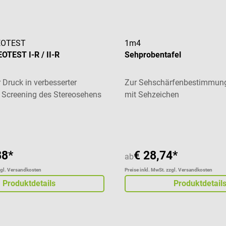
EOTEST
1m4
TEST I-R / II-R
Sehprobentafel
 Druck in verbesserter
Zur Sehschärfenbestimmun
 Screening des Stereosehens
mit Sehzeichen
Durchschnittliche Bewertung
88*
€ 28,74*
ab
zgl. Versandkosten
Preise inkl. MwSt. zzgl. Versandkosten
Produktdetails
Produktdetail