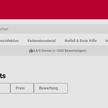
esinfektion
Verbandsmaterial
Notfall & Erste Hilfe
I
4,8/5 Sterne (> 1000 Bewertungen)
ts
r
Preis
Bewertung