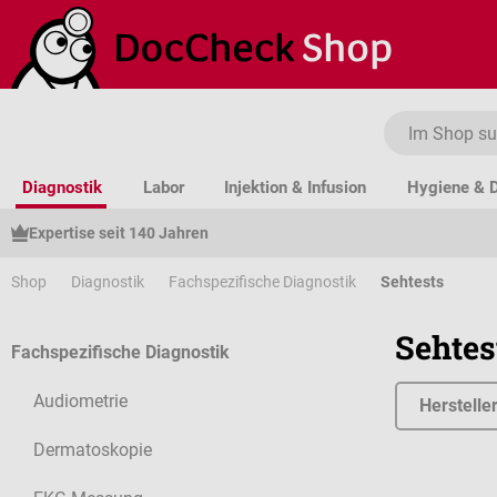
um Hauptinhalt springen
Zur Suche springen
Zur Hauptnavigation springen
Diagnostik
Labor
Injektion & Infusion
Hygiene & D
Expertise seit 140 Jahren
Shop
Diagnostik
Fachspezifische Diagnostik
Sehtests
Sehtes
Fachspezifische Diagnostik
Audiometrie
Herstelle
Dermatoskopie