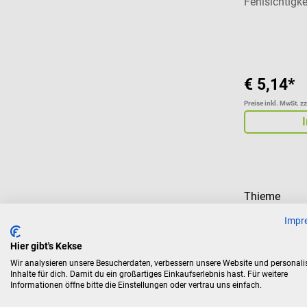
Fehlsichtigke
Durchschnitt
€ 5,14*
Preise inkl. MwSt. z
Thieme
Velhagen Fa
Impr
Hier gibt's Kekse
Gebundene Se
Wir analysieren unsere Besucherdaten, verbessern unsere Website und personali
von Farbseh
Inhalte für dich. Damit du ein großartiges Einkaufserlebnis hast. Für weitere
Informationen öffne bitte die Einstellungen oder vertrau uns einfach.