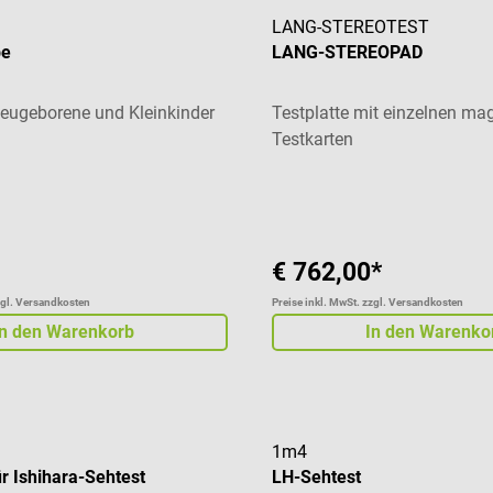
LANG-STEREOTEST
be
LANG-STEREOPAD
Neugeborene und Kleinkinder
Testplatte mit einzelnen ma
Testkarten
liche Bewertung von 5 von 5 Sternen
€ 762,00*
zgl. Versandkosten
Preise inkl. MwSt. zzgl. Versandkosten
In den Warenkorb
In den Warenko
1m4
ür Ishihara-Sehtest
LH-Sehtest