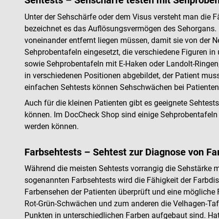
Sehtests – Sehschärfe testen mit Sehproben
Unter der Sehschärfe oder dem Visus versteht man die F
bezeichnet es das Auflösungsvermögen des Sehorgans. Di
voneinander entfernt liegen müssen, damit sie von de
Sehprobentafeln eingesetzt, die verschiedene Figuren in
sowie Sehprobentafeln mit E-Haken oder Landolt-Ringen
in verschiedenen Positionen abgebildet, der Patient muss
einfachen Sehtests können Sehschwächen bei Patienten s
Auch für die kleinen Patienten gibt es geeignete Sehtes
können. Im DocCheck Shop sind einige Sehprobentafeln s
werden können.
Farbsehtests – Sehtest zur Diagnose von Fa
Während die meisten Sehtests vorrangig die Sehstärke 
sogenannten Farbsehtests wird die Fähigkeit der Farbdis
Farbensehen der Patienten überprüft und eine mögliche 
Rot-Grün-Schwächen und zum anderen die Velhagen-Tafeln
Punkten in unterschiedlichen Farben aufgebaut sind. Hat