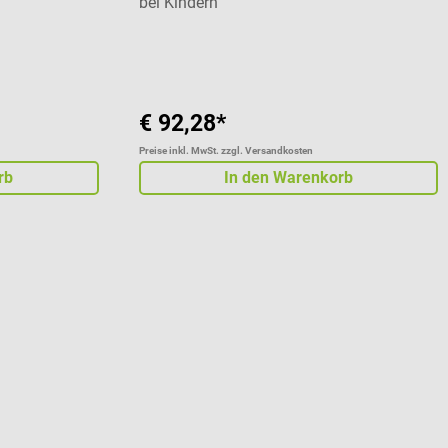
bei Kindern
Durchschnittliche Bewertung von 3 von 5 St
€ 92,28*
Preise inkl. MwSt. zzgl. Versandkosten
rb
In den Warenkorb