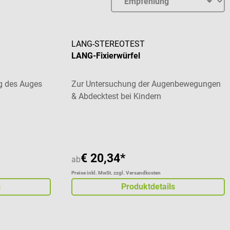
LANG-STEREOTEST
LANG-Fixierwürfel
g des Auges
Zur Untersuchung der Augenbewegungen
& Abdecktest bei Kindern
 von 5 von 5 Sternen
€ 20,34*
ab
Preise inkl. MwSt. zzgl. Versandkosten
s
Produktdetails