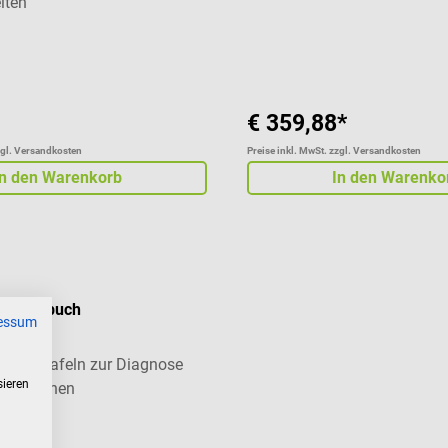
iten
liche Bewertung von 5 von 5 Sternen
€ 359,88*
zgl. Versandkosten
Preise inkl. MwSt. zzgl. Versandkosten
In den Warenkorb
In den Warenko
rbtafelbuch
essum
htesttafeln zur Diagnose
sieren
schwächen