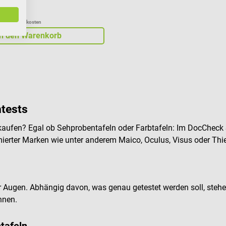
zgl. Versandkosten
In den Warenkorb
htests
 kaufen? Egal ob Sehprobentafeln oder Farbtafeln: Im DocCheck 
rter Marken wie unter anderem Maico, Oculus, Visus oder Thie
 Augen. Abhängig davon, was genau getestet werden soll, stehen
nnen.