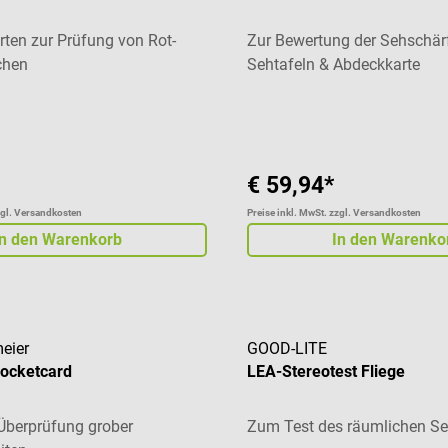
rten zur Prüfung von Rot-
Zur Bewertung der Sehschärf
chen
Sehtafeln & Abdeckkarte
liche Bewertung von 4 von 5 Sternen
Durchschnittliche Bewertung
€ 59,94*
zgl. Versandkosten
Preise inkl. MwSt. zzgl. Versandkosten
In den Warenkorb
In den Warenko
eier
GOOD-LITE
ocketcard
LEA-Stereotest Fliege
Überprüfung grober
Zum Test des räumlichen S