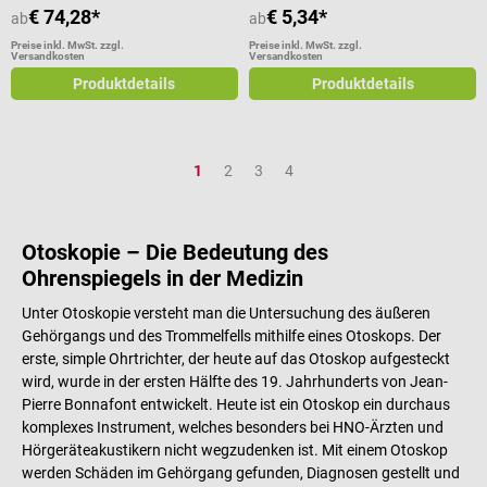
€ 74,28*
€ 5,34*
ab
ab
Preise inkl. MwSt. zzgl.
Preise inkl. MwSt. zzgl.
Versandkosten
Versandkosten
Produktdetails
Produktdetails
Seite
Seite
Seite
Seite
1
2
3
4
Otoskopie – Die Bedeutung des
Ohrenspiegels in der Medizin
Unter Otoskopie versteht man die Untersuchung des äußeren
Gehörgangs und des Trommelfells mithilfe eines Otoskops. Der
erste, simple Ohrtrichter, der heute auf das Otoskop aufgesteckt
wird, wurde in der ersten Hälfte des 19. Jahrhunderts von Jean-
Pierre Bonnafont entwickelt. Heute ist ein Otoskop ein durchaus
komplexes Instrument, welches besonders bei HNO-Ärzten und
Hörgeräteakustikern nicht wegzudenken ist. Mit einem Otoskop
werden Schäden im Gehörgang gefunden, Diagnosen gestellt und