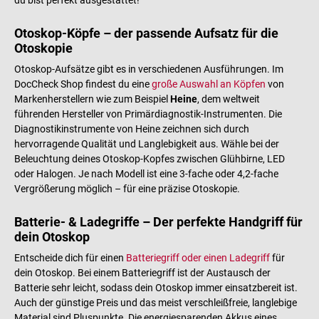
du bist perfekt ausgestattet!
Otoskop-Köpfe – der passende Aufsatz für die
Otoskopie
Otoskop-Aufsätze gibt es in verschiedenen Ausführungen. Im
DocCheck Shop findest du eine
große Auswahl an Köpfen
von
Markenherstellern wie zum Beispiel
Heine
, dem weltweit
führenden Hersteller von Primärdiagnostik-Instrumenten. Die
Diagnostikinstrumente von Heine zeichnen sich durch
hervorragende Qualität und Langlebigkeit aus. Wähle bei der
Beleuchtung deines Otoskop-Kopfes zwischen Glühbirne, LED
oder Halogen. Je nach Modell ist eine 3-fache oder 4,2-fache
Vergrößerung möglich – für eine präzise Otoskopie.
Batterie- & Ladegriffe – Der perfekte Handgriff für
dein Otoskop
Entscheide dich für einen
Batteriegriff oder einen Ladegriff
für
dein Otoskop. Bei einem Batteriegriff ist der Austausch der
Batterie sehr leicht, sodass dein Otoskop immer einsatzbereit ist.
Auch der günstige Preis und das meist verschleißfreie, langlebige
Material sind Pluspunkte. Die energiesparenden Akkus eines