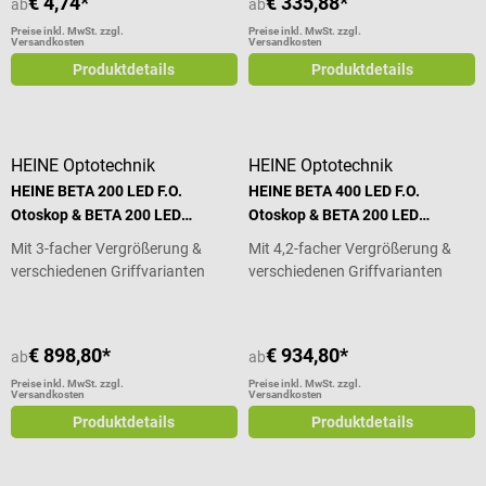
€ 4,74*
€ 335,88*
ab
ab
Preise inkl. MwSt. zzgl.
Preise inkl. MwSt. zzgl.
Versandkosten
Versandkosten
Produktdetails
Produktdetails
HEINE Optotechnik
HEINE Optotechnik
HEINE BETA 200 LED F.O.
HEINE BETA 400 LED F.O.
Otoskop & BETA 200 LED
Otoskop & BETA 200 LED
Ophthalmoskop im Set
Ophthalmoskop im Set
Mit 3-facher Vergrößerung &
Mit 4,2-facher Vergrößerung &
verschiedenen Griffvarianten
verschiedenen Griffvarianten
€ 898,80*
€ 934,80*
ab
ab
Preise inkl. MwSt. zzgl.
Preise inkl. MwSt. zzgl.
Versandkosten
Versandkosten
Produktdetails
Produktdetails