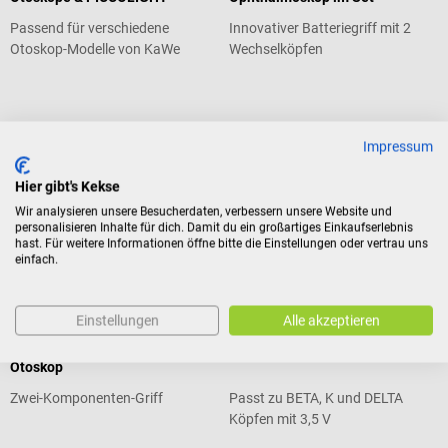
Passend für verschiedene
Innovativer Batteriegriff mit 2
Otoskop-Modelle von KaWe
Wechselköpfen
Durchschnittliche Bewertung von 5 von 5 Sternen
Durchschnittliche Bewertung von 3
Impressum
€ 52,74*
€ 143,88*
ab
ab
Hier gibt's Kekse
Preise inkl. MwSt. zzgl.
Preise inkl. MwSt. zzgl.
Versandkosten
Versandkosten
Wir analysieren unsere Besucherdaten, verbessern unsere Website und
personalisieren Inhalte für dich. Damit du ein großartiges Einkaufserlebnis
Produktdetails
Produktdetails
hast. Für weitere Informationen öffne bitte die Einstellungen oder vertrau uns
einfach.
Einstellungen
Alle akzeptieren
LUXAMED
HEINE Optotechnik
LuxaScope Auris farbiges LED-
HEINE BETA Ladegriff
Otoskop
Zwei-Komponenten-Griff
Passt zu BETA, K und DELTA
Köpfen mit 3,5 V