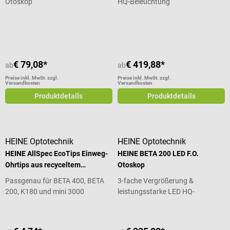
Otoskop
HQ-Beleuchtung
Durchschnittliche Bewertung von 5 von 5 Sternen
Durchschnittliche Bewertung von 5
€ 79,08*
€ 419,88*
ab
ab
Preise inkl. MwSt. zzgl.
Preise inkl. MwSt. zzgl.
Versandkosten
Versandkosten
Produktdetails
Produktdetails
HEINE Optotechnik
HEINE Optotechnik
HEINE AllSpec EcoTips Einweg-
HEINE BETA 200 LED F.O.
Ohrtips aus recyceltem
Otoskop
Kunststoff
Passgenau für BETA 400, BETA
3-fache Vergrößerung &
200, K180 und mini 3000
leistungsstarke LED HQ-
Otoskope
Beleuchtung