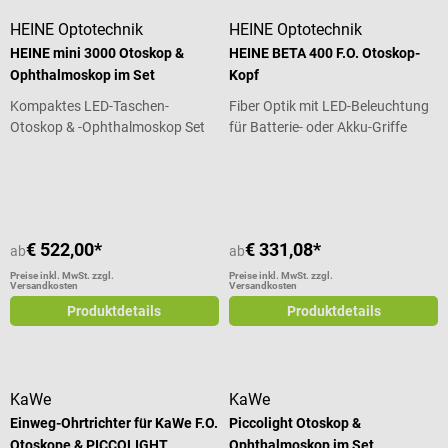
HEINE Optotechnik
HEINE Optotechnik
HEINE mini 3000 Otoskop &
HEINE BETA 400 F.O. Otoskop-
Ophthalmoskop im Set
Kopf
Kompaktes LED-Taschen-
Fiber Optik mit LED-Beleuchtung
Otoskop & -Ophthalmoskop Set
für Batterie- oder Akku-Griffe
Durchschnittliche Bewertung von 5 von 5 Sternen
€ 522,00*
€ 331,08*
ab
ab
Preise inkl. MwSt. zzgl.
Preise inkl. MwSt. zzgl.
Versandkosten
Versandkosten
Produktdetails
Produktdetails
KaWe
KaWe
Einweg-Ohrtrichter für KaWe F.O.
Piccolight Otoskop &
Otoskope & PICCOLIGHT
Ophthalmoskop im Set