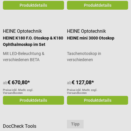
Produktdetails
Produktdetails
HEINE Optotechnik
HEINE Optotechnik
HEINE K180 F.O. Otoskop & K180
HEINE mini 3000 Otoskop
Ophthalmoskop im Set
Mit LED-Beleuchtung &
Taschenotoskop in
verschiedenen BETA
verschiedenen
Griffvarianten
Beleuchtungsvarianten
€ 670,80*
€ 127,08*
ab
ab
Preise inkl. MwSt. zzgl.
Preise inkl. MwSt. zzgl.
Versandkosten
Versandkosten
Produktdetails
Produktdetails
Tipp
DocCheck Tools
KaWe