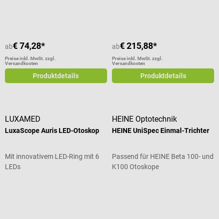
Durchschnittliche Bewertung von 4.5 von 5 Sternen
Durchschnittliche Bewertung von 5
€ 74,28*
€ 215,88*
ab
ab
Preise inkl. MwSt. zzgl.
Preise inkl. MwSt. zzgl.
Versandkosten
Versandkosten
Produktdetails
Produktdetails
LUXAMED
HEINE Optotechnik
LuxaScope Auris LED-Otoskop
HEINE UniSpec Einmal-Trichter
Mit innovativem LED-Ring mit 6
Passend für HEINE Beta 100- und
LEDs
K100 Otoskope
Durchschnittliche Bewertung von 4 von 5 Sternen