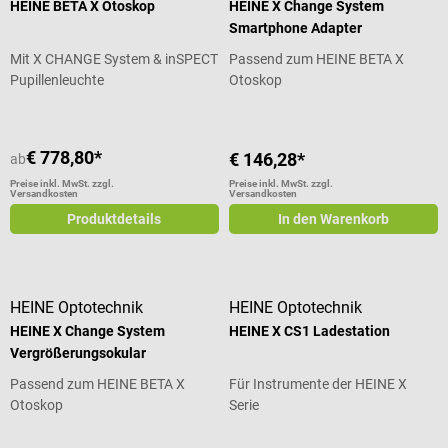
HEINE BETA X Otoskop
HEINE X Change System
Smartphone Adapter
Mit X CHANGE System & inSPECT
Passend zum HEINE BETA X
Pupillenleuchte
Otoskop
€ 778,80*
€ 146,28*
ab
Preise inkl. MwSt. zzgl.
Preise inkl. MwSt. zzgl.
Versandkosten
Versandkosten
Produktdetails
In den Warenkorb
HEINE Optotechnik
HEINE Optotechnik
HEINE X Change System
HEINE X CS1 Ladestation
Vergrößerungsokular
Passend zum HEINE BETA X
Für Instrumente der HEINE X
Otoskop
Serie