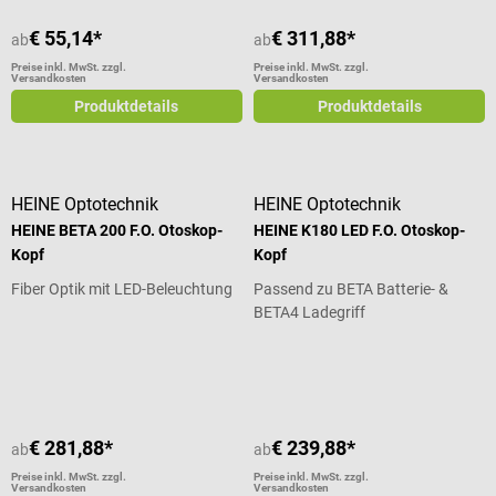
€ 55,14*
€ 311,88*
ab
ab
Preise inkl. MwSt. zzgl.
Preise inkl. MwSt. zzgl.
Versandkosten
Versandkosten
Produktdetails
Produktdetails
HEINE Optotechnik
HEINE Optotechnik
HEINE BETA 200 F.O. Otoskop-
HEINE K180 LED F.O. Otoskop-
Kopf
Kopf
Fiber Optik mit LED-Beleuchtung
Passend zu BETA Batterie- &
BETA4 Ladegriff
Durchschnittliche Bewertung von 5 von 5 Sternen
€ 281,88*
€ 239,88*
ab
ab
Preise inkl. MwSt. zzgl.
Preise inkl. MwSt. zzgl.
Versandkosten
Versandkosten