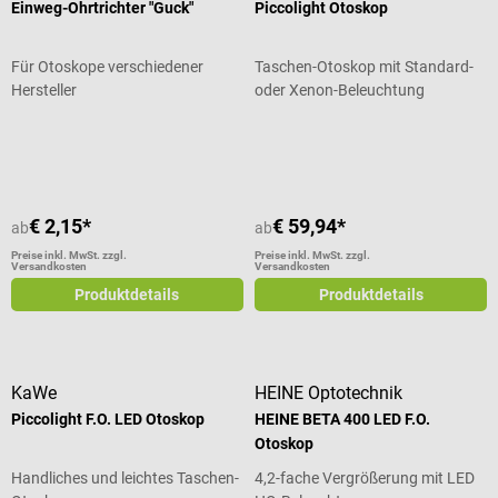
Einweg-Ohrtrichter "Guck"
Piccolight Otoskop
Für Otoskope verschiedener
Taschen-Otoskop mit Standard-
Hersteller
oder Xenon-Beleuchtung
Durchschnittliche Bewertung von 4.67 von 5 Sternen
Durchschnittliche Bewertung von 4
€ 2,15*
€ 59,94*
ab
ab
Preise inkl. MwSt. zzgl.
Preise inkl. MwSt. zzgl.
Versandkosten
Versandkosten
Produktdetails
Produktdetails
KaWe
HEINE Optotechnik
Piccolight F.O. LED Otoskop
HEINE BETA 400 LED F.O.
Otoskop
Handliches und leichtes Taschen-
4,2-fache Vergrößerung mit LED