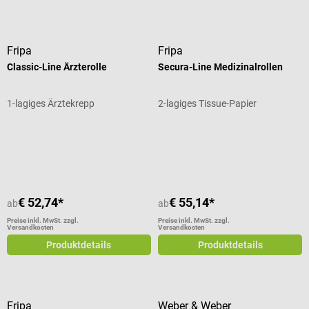
Fripa
Fripa
Classic-Line Ärzterolle
Secura-Line Medizinalrollen
1-lagiges Ärztekrepp
2-lagiges Tissue-Papier
Durchschnittliche Bewertung von 5 von 5 Sternen
€ 52,74*
€ 55,14*
ab
ab
Preise inkl. MwSt. zzgl.
Preise inkl. MwSt. zzgl.
Versandkosten
Versandkosten
Produktdetails
Produktdetails
Fripa
Weber & Weber