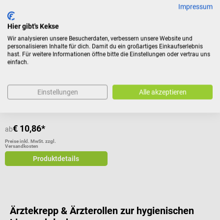
Impressum
Weber & Weber
Hier gibt's Kekse
MedixPro PF Ärzterolle
Wir analysieren unsere Besucherdaten, verbessern unsere Website und
personalisieren Inhalte für dich. Damit du ein großartiges Einkaufserlebnis
hast. Für weitere Informationen öffne bitte die Einstellungen oder vertrau uns
3-Schicht-Laminat in Tattoo-
einfach.
Schwarz
Durchschnittliche Bewertung von 1 von 5 Sternen
Einstellungen
Alle akzeptieren
€ 10,86*
ab
Preise inkl. MwSt. zzgl.
Versandkosten
Produktdetails
Ärztekrepp & Ärzterollen zur hygienischen