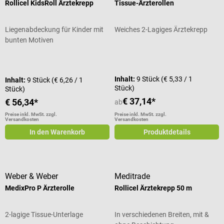
Rollicel KidsRoll Ärztekrepp
Tissue-Ärzterollen
Liegenabdeckung für Kinder mit
Weiches 2-Lagiges Ärztekrepp
bunten Motiven
Durchschnittliche Bewertung von 5
Inhalt:
9 Stück
(€ 5,33 / 1
Inhalt:
9 Stück
(€ 6,26 / 1
Stück)
Stück)
€ 37,14*
€ 56,34*
ab
Preise inkl. MwSt. zzgl.
Preise inkl. MwSt. zzgl.
Versandkosten
Versandkosten
In den Warenkorb
Produktdetails
Weber & Weber
Meditrade
MedixPro P Ärzterolle
Rollicel Ärztekrepp 50 m
2-lagige Tissue-Unterlage
In verschiedenen Breiten, mit &