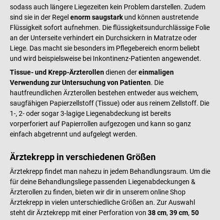
sodass auch längere Liegezeiten kein Problem darstellen. Zudem
sind sie in der Regel
enorm saugstark
und können austretende
Flüssigkeit sofort aufnehmen. Die flüssigkeitsundurchlässige Folie
an der Unterseite verhindert ein Durchsickern in Matratze oder
Liege. Das macht sie besonders im Pflegebereich enorm beliebt
und wird beispielsweise bei Inkontinenz-Patienten angewendet.
Tissue- und Krepp-Ärzterollen
dienen der
einmaligen
Verwendung zur Untersuchung von Patienten
. Die
hautfreundlichen Ärzterollen bestehen entweder aus weichem,
saugfähigen Papierzellstoff (Tissue) oder aus reinem Zellstoff. Die
1-, 2- oder sogar 3-lagige Liegenabdeckung ist bereits
vorperforiert auf Papierrollen aufgezogen und kann so ganz
einfach abgetrennt und aufgelegt werden.
Ärztekrepp in verschiedenen Größen
Ärztekrepp findet man nahezu in jedem Behandlungsraum. Um die
für deine Behandlungsliege passenden Liegenabdeckungen &
Ärzterollen zu finden, bieten wir dir in unserem online Shop
Ärztekrepp in vielen unterschiedliche Größen an. Zur Auswahl
steht dir Ärztekrepp mit einer Perforation von
38 cm
,
39 cm
,
50