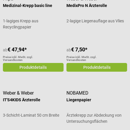
Medizinal-Krepp basic line
MedixPro N Ärzterolle
1-lagiges Krepp aus
2-lagige Liegenauflage aus Vlies
Recyclingpapier
€ 47,94*
€ 7,50*
ab
ab
Preise inkl. MwSt. zzgl.
Preise inkl. MwSt. zzgl.
Versandkosten
Versandkosten
Produktdetails
Produktdetails
Weber & Weber
NOBAMED
IT'S4KIDS Ärzterolle
Liegenpapier
3-Schicht-Laminat 50 cm Breite
Ärztekrepp zur Abdeckung von
Untersuchungsflächen