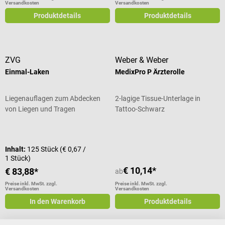
Versandkosten
Versandkosten
Produktdetails
Produktdetails
ZVG
Weber & Weber
Einmal-Laken
MedixPro P Ärzterolle
Liegenauflagen zum Abdecken
2-lagige Tissue-Unterlage in
von Liegen und Tragen
Tattoo-Schwarz
Durchschnittliche Bewertung von 5
Inhalt:
125 Stück
(€ 0,67 /
1 Stück)
€ 10,14*
€ 83,88*
ab
Preise inkl. MwSt. zzgl.
Preise inkl. MwSt. zzgl.
Versandkosten
Versandkosten
In den Warenkorb
Produktdetails