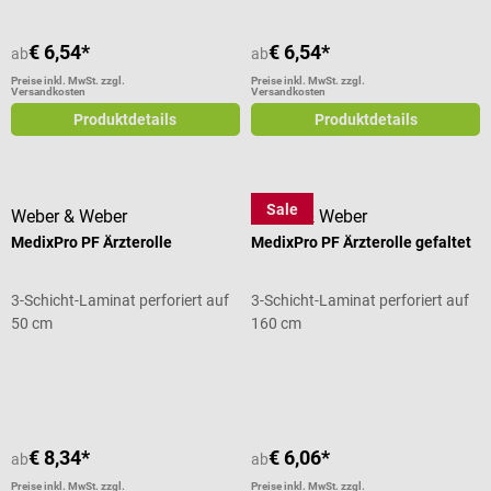
€ 6,54*
€ 6,54*
ab
ab
Preise inkl. MwSt. zzgl.
Preise inkl. MwSt. zzgl.
Versandkosten
Versandkosten
Produktdetails
Produktdetails
Sale
Weber & Weber
Weber & Weber
MedixPro PF Ärzterolle
MedixPro PF Ärzterolle gefaltet
3-Schicht-Laminat perforiert auf
3-Schicht-Laminat perforiert auf
50 cm
160 cm
Durchschnittliche Bewertung von 4.5 von 5 Sternen
€ 8,34*
€ 6,06*
ab
ab
Preise inkl. MwSt. zzgl.
Preise inkl. MwSt. zzgl.