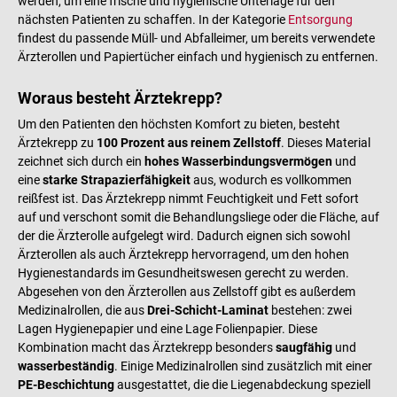
werden, um eine frische und hygienische Unterlage für den
nächsten Patienten zu schaffen. In der Kategorie
Entsorgung
findest du passende Müll- und Abfalleimer, um bereits verwendete
Ärzterollen und Papiertücher einfach und hygienisch zu entfernen.
Woraus besteht Ärztekrepp?
Um den Patienten den höchsten Komfort zu bieten, besteht
Ärztekrepp zu
100 Prozent aus reinem Zellstoff
. Dieses Material
zeichnet sich durch ein
hohes Wasserbindungsvermögen
und
eine
starke Strapazierfähigkeit
aus, wodurch es vollkommen
reißfest ist. Das Ärztekrepp nimmt Feuchtigkeit und Fett sofort
auf und verschont somit die Behandlungsliege oder die Fläche, auf
der die Ärzterolle aufgelegt wird. Dadurch eignen sich sowohl
Ärzterollen als auch Ärztekrepp hervorragend, um den hohen
Hygienestandards im Gesundheitswesen gerecht zu werden.
Abgesehen von den Ärzterollen aus Zellstoff gibt es außerdem
Medizinalrollen, die aus
Drei-Schicht-Laminat
bestehen: zwei
Lagen Hygienepapier und eine Lage Folienpapier. Diese
Kombination macht das Ärztekrepp besonders
saugfähig
und
wasserbeständig
. Einige Medizinalrollen sind zusätzlich mit einer
PE-Beschichtung
ausgestattet, die die Liegenabdeckung speziell