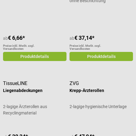
ohne Beschichtung
Durchschnittliche Bewertung von 4.89 von 5 Sternen
Durchschnittliche Bewertung von 5
€ 6,66*
€ 37,14*
ab
ab
Preise inkl. MwSt. zzgl.
Preise inkl. MwSt. zzgl.
Versandkosten
Versandkosten
Produktdetails
Produktdetails
TissueLINE
ZVG
Liegenabdeckungen
Krepp-Ärzterollen
2-lagige Ärzterollen aus
2-lagige hygienische Unterlage
Recyclingmaterial