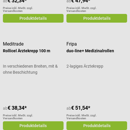
€ 32,34*
€ 47,94*
ab
ab
Preise inkl. MwSt. zzgl.
Preise inkl. MwSt. zzgl.
Versandkosten
Versandkosten
Produktdetails
Produktdetails
Meditrade
Fripa
Rollicel Ärztekrepp 100 m
duo-line+ Medizinalrollen
In verschiedenen Breiten, mit &
2-lagiges Ärztekrepp
ohne Beschichtung
Durchschnittliche Bewertung von 5 von 5 Sternen
Durchschnittliche Bewertung von 5
€ 38,34*
€ 51,54*
ab
ab
Preise inkl. MwSt. zzgl.
Preise inkl. MwSt. zzgl.
Versandkosten
Versandkosten
Produktdetails
Produktdetails