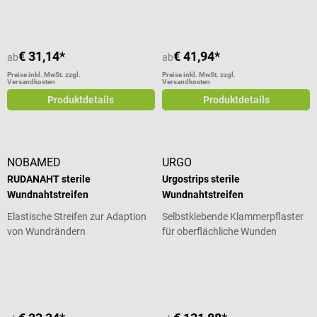
€ 31,14*
€ 41,94*
ab
ab
Preise inkl. MwSt. zzgl.
Preise inkl. MwSt. zzgl.
Versandkosten
Versandkosten
Produktdetails
Produktdetails
NOBAMED
URGO
RUDANAHT sterile
Urgostrips sterile
Wundnahtstreifen
Wundnahtstreifen
Elastische Streifen zur Adaption
Selbstklebende Klammerpflaster
von Wundrändern
für oberflächliche Wunden
Durchschnittliche Bewertung von 4 von 5 Sternen