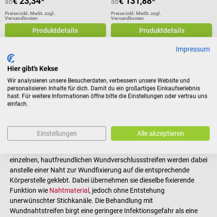
€ 23,34*
€ 131,88*
ab
ab
Preise inkl. MwSt. zzgl.
Preise inkl. MwSt. zzgl.
Versandkosten
Versandkosten
Produktdetails
Produktdetails
Impressum
Hier gibt's Kekse
Wundnahtstreifen – die perfekte Lösung bei
Wir analysieren unsere Besucherdaten, verbessern unsere Website und
personalisieren Inhalte für dich. Damit du ein großartiges Einkaufserlebnis
kleineren Wunden
hast. Für weitere Informationen öffne bitte die Einstellungen oder vertrau uns
einfach.
Bei kleineren Wunden, die dennoch einen Wundverschluss
erforderlich machen, sind Wundnahtstreifen, auch
Wundverschlussstreifen
genannt, die perfekte Alternative zu einer
Einstellungen
Alle akzeptieren
herkömmlichen chirurgischen Naht. Mithilfe der praktischen Steri-
Strips kann die offene Wunde einfach verklebt werden. Die
einzelnen, hautfreundlichen Wundverschlussstreifen werden dabei
anstelle einer Naht zur Wundfixierung auf die entsprechende
Körperstelle geklebt. Dabei übernehmen sie dieselbe fixierende
Funktion wie
Nahtmaterial
, jedoch ohne Entstehung
unerwünschter Stichkanäle. Die Behandlung mit
Wundnahtstreifen birgt eine geringere Infektionsgefahr als eine