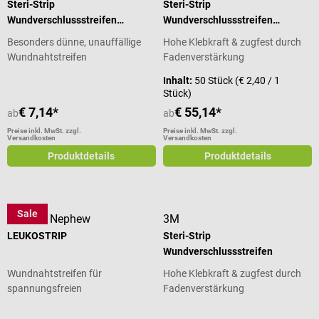
Steri-Strip
Steri-Strip
Wundverschlussstreifen
Wundverschlussstreifen
Blendtone
Großpackung
Besonders dünne, unauffällige
Hohe Klebkraft & zugfest durch
Wundnahtstreifen
Fadenverstärkung
Inhalt:
50 Stück
(€ 2,40 / 1
Stück)
€ 7,14*
€ 55,14*
ab
ab
Preise inkl. MwSt. zzgl.
Preise inkl. MwSt. zzgl.
Versandkosten
Versandkosten
Produktdetails
Produktdetails
Sale
Smith & Nephew
3M
LEUKOSTRIP
Steri-Strip
Wundverschlussstreifen
Wundnahtstreifen für
Hohe Klebkraft & zugfest durch
spannungsfreien
Fadenverstärkung
Wundverschluss
Durchschnittliche Bewertung von 5