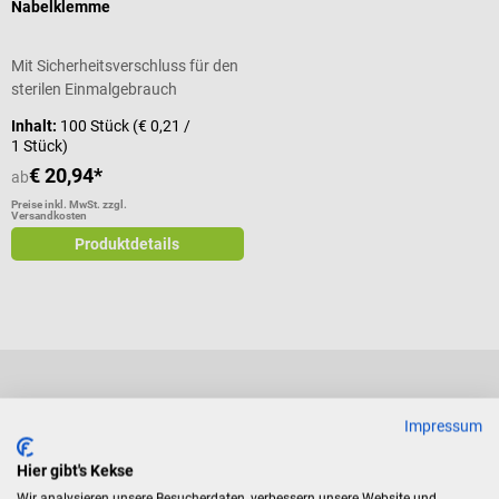
Nabelklemme
Mit Sicherheitsverschluss für den
sterilen Einmalgebrauch
Inhalt:
100 Stück
(€ 0,21 /
1 Stück)
€ 20,94*
ab
Preise inkl. MwSt. zzgl.
Versandkosten
Produktdetails
Impressum
Zahlungsarten
Hier gibt's Kekse
Wir analysieren unsere Besucherdaten, verbessern unsere Website und