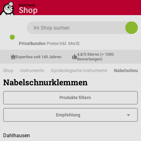
Zum Hauptinhalt springen
Privatkunden
Preise inkl. MwSt.
4,8/5 Sterne (> 1000 
Expertise seit 140 Jahren
Bewertungen)
Shop
Instrumente
Gynäkologische Instrumente
Nabelschnur
Nabelschnurklemmen
Produkte filtern
Dahlhausen