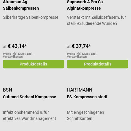
Atrauman Ag
Suprasorb A Pro Ca-
Salbenkompressen
Alginatkompresse
Silberhaltige Salbenkompresse
Verstärkt mit Zellulosefasern, für
stark exsudierende Wunden
€ 43,14*
€ 37,74*
ab
ab
Preise inkl. MwSt. zzgl.
Preise inkl. MwSt. zzgl.
Versandkosten
Versandkosten
Produktdetails
Produktdetails
BSN
HARTMANN
Cutimed Sorbact Kompresse
ES-Kompressen steril
Infektionshemmend & für
Mit eingeschlagenen
effektives Wundmanagement
Schnittkanten
Durchschnittliche Bewertung von 5