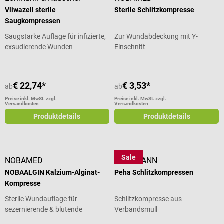
Vliwazell sterile
Sterile Schlitzkompresse
Saugkompressen
Saugstarke Auflage für infizierte,
Zur Wundabdeckung mit Y-
exsudierende Wunden
Einschnitt
€ 22,74*
€ 3,53*
ab
ab
Preise inkl. MwSt. zzgl.
Preise inkl. MwSt. zzgl.
Versandkosten
Versandkosten
Produktdetails
Produktdetails
Sale
NOBAMED
HARTMANN
NOBAALGIN Kalzium-Alginat-
Peha Schlitzkompressen
Kompresse
Sterile Wundauflage für
Schlitzkompresse aus
sezernierende & blutende
Verbandsmull
Wunden