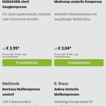
NOBASORB-steril
Medicomp unsterile Kompresse
Saugkompresse
Für stark sezernierende, infizierte
Gefaltete Vlieskompresse mit
oder chronische Wunden
saugfähiger Mullstruktur
Durchschnittliche Bewertung von 5 von 5 Sternen
€ 3,95*
€ 3,04*
ab
ab
Preise inkl. MwSt. zzgl.
Preise inkl. MwSt. zzgl.
Versandkosten
Versandkosten
Produktdetails
Produktdetails
Meditrade
B. Braun
BeeSana Mullkompresse
Askina Unsterile
unsteril
Mullkompressen
100 % Baumwolle &
Vielseitige Kompressen für