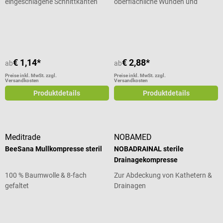
eingeschlagene Schnittkanten
oberflächliche Wunden und
Salbenverbände
Durchschnittliche Bewertung von 5 von 5 Sternen
€ 1,14*
€ 2,88*
ab
ab
Preise inkl. MwSt. zzgl.
Preise inkl. MwSt. zzgl.
Versandkosten
Versandkosten
Produktdetails
Produktdetails
Meditrade
NOBAMED
BeeSana Mullkompresse steril
NOBADRAINAL sterile
Drainagekompresse
100 % Baumwolle & 8-fach
Zur Abdeckung von Kathetern &
gefaltet
Drainagen
Durchschnittliche Bewertung von 5 von 5 Sternen
Durchschnittliche Bewertung von 5