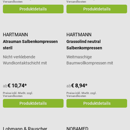
Versandkosten
Versandkosten
Produktdetails
Produktdetails
HARTMANN
HARTMANN
Atrauman Salbenkompressen
Grassolind neutral
steril
Salbenkompressen
Nicht-verklebende
Weitmaschige
Wundkontaktschicht mit
Baumwollkompressen mit
wirkstofffreier Salbenmasse
wirkstofffreier Salbenmasse
€ 10,74*
€ 8,94*
ab
ab
Preise inkl. MwSt. zzgl.
Preise inkl. MwSt. zzgl.
Versandkosten
Versandkosten
Produktdetails
Produktdetails
Lohmann & Rauscher
NOBAMED