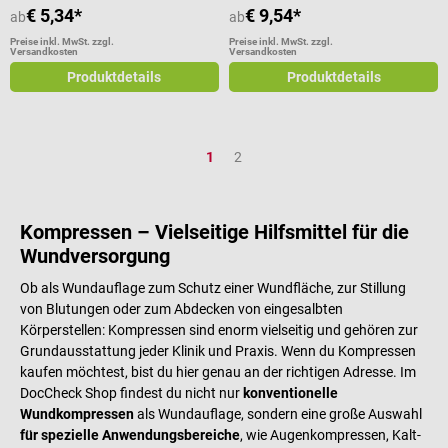
€ 5,34*
€ 9,54*
ab
ab
Preise inkl. MwSt. zzgl.
Preise inkl. MwSt. zzgl.
Versandkosten
Versandkosten
Produktdetails
Produktdetails
Seite
Seite
1
2
Kompressen – Vielseitige Hilfsmittel für die
Wundversorgung
Ob als Wundauflage zum Schutz einer Wundfläche, zur Stillung
von Blutungen oder zum Abdecken von eingesalbten
Körperstellen: Kompressen sind enorm vielseitig und gehören zur
Grundausstattung jeder Klinik und Praxis. Wenn du Kompressen
kaufen möchtest, bist du hier genau an der richtigen Adresse. Im
DocCheck Shop findest du nicht nur
konventionelle
Wundkompressen
als Wundauflage, sondern eine große Auswahl
für spezielle Anwendungsbereiche
, wie Augenkompressen, Kalt-