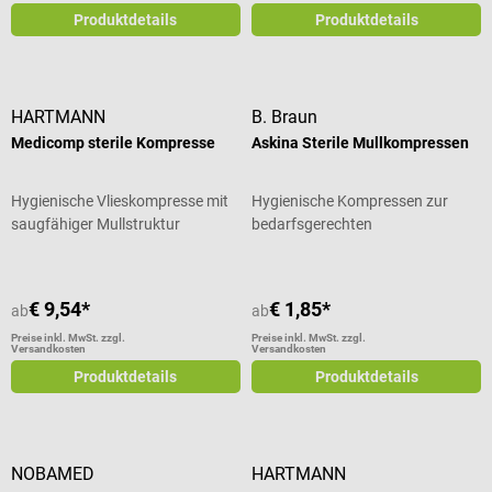
Produktdetails
Produktdetails
HARTMANN
B. Braun
Medicomp sterile Kompresse
Askina Sterile Mullkompressen
Hygienische Vlieskompresse mit
Hygienische Kompressen zur
saugfähiger Mullstruktur
bedarfsgerechten
Wundversorgung
€ 9,54*
€ 1,85*
ab
ab
Preise inkl. MwSt. zzgl.
Preise inkl. MwSt. zzgl.
Versandkosten
Versandkosten
Produktdetails
Produktdetails
NOBAMED
HARTMANN