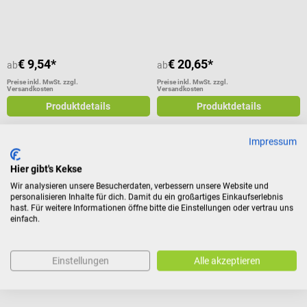
Durchschnittliche Bewertung von 5 von 5 Sternen
€ 9,54*
€ 20,65*
ab
ab
Preise inkl. MwSt. zzgl.
Preise inkl. MwSt. zzgl.
Versandkosten
Versandkosten
Produktdetails
Produktdetails
Impressum
NOBAMED
HARTMANN
Hier gibt's Kekse
NOBASPONGE Border Silikon
Zetuvit Saugkompressen
Wir analysieren unsere Besucherdaten, verbessern unsere Website und
personalisieren Inhalte für dich. Damit du ein großartiges Einkaufserlebnis
Schaumstoffverband
unsteril
hast. Für weitere Informationen öffne bitte die Einstellungen oder vertrau uns
Für leicht-mittelstark nässende
Zur Versorgung stark
einfach.
chronische & akute Wunden
sezernierender Wunden
Durchschnittliche Bewertung von 4 von 5 Sternen
Einstellungen
Alle akzeptieren