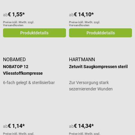
€ 1,55*
€ 14,10*
ab
ab
Preise inkl. MwSt. zzgl.
Preise inkl. MwSt. zzgl.
Versandkosten
Versandkosten
Produktdetails
Produktdetails
NOBAMED
HARTMANN
NOBATOP 12
Zetuvit Saugkompressen steril
Vliesstoffkompresse
6-fach gelegt & sterilisierbar
Zur Versorgung stark
sezernierender Wunden
Durchschnittliche Bewertung von 5 von 5 Sternen
€ 1,14*
€ 14,34*
ab
ab
Preise inkl. MwSt. zzgl.
Preise inkl. MwSt. zzgl.