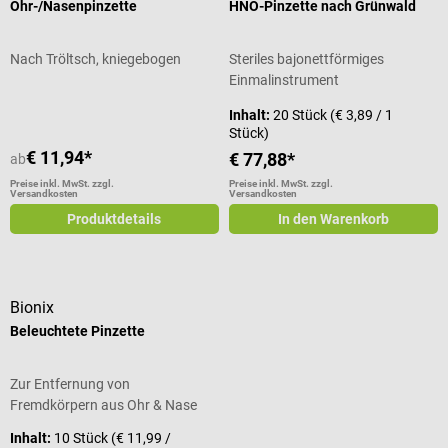
Ohr-/Nasenpinzette
HNO-Pinzette nach Grünwald
Nach Tröltsch, kniegebogen
Steriles bajonettförmiges
Einmalinstrument
Inhalt:
20 Stück
(€ 3,89 / 1
Stück)
€ 11,94*
€ 77,88*
ab
Preise inkl. MwSt. zzgl.
Preise inkl. MwSt. zzgl.
Versandkosten
Versandkosten
Produktdetails
In den Warenkorb
Bionix
Beleuchtete Pinzette
Zur Entfernung von
Fremdkörpern aus Ohr & Nase
Inhalt:
10 Stück
(€ 11,99 /