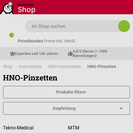
Zum Hauptinhalt springen
Privatkunden
Preise inkl. MwSt.
4,8/5 Sterne (> 1000 
Expertise seit 140 Jahren
Bewertungen)
Shop
Instrumente
HNO-Instrumente
HNO-Pinzetten
HNO-Pinzetten
Produkte filtern
Tekno-Medical
MTM