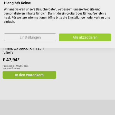
Hier gibt's Kekse
Wir analysieren unsere Besucherdaten, verbessern unsere Website und
personalisieren Inhalte für dich. Damit du ein großartiges Einkaufserlebnis
SmartSafe
hast. Für weitere Informationen öffne bitte die Einstellungen oder vertrau uns
Dokumenten- und
einfach.
Wertsachenbeutel
Mit individuellem Barcode-
Einstellungen
Alle akzeptieren
Tracking-System
Inhalt:
25 Stück
(€ 1,92 / 1
Stück)
€ 47,94*
Preise inkl. MwSt. zzgl.
Versandkosten
In den Warenkorb