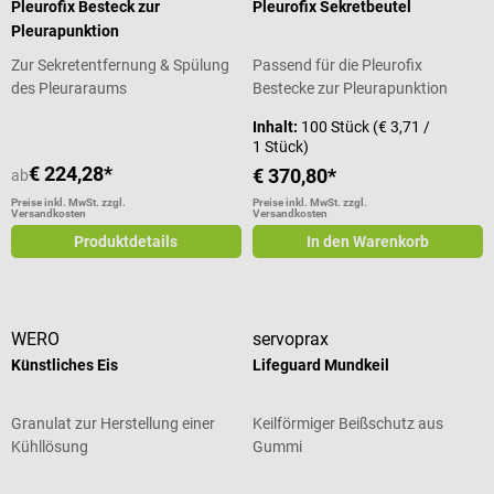
Pleurofix Besteck zur
Pleurofix Sekretbeutel
Pleurapunktion
Zur Sekretentfernung & Spülung
Passend für die Pleurofix
des Pleuraraums
Bestecke zur Pleurapunktion
Inhalt:
100 Stück
(€ 3,71 /
1 Stück)
€ 224,28*
€ 370,80*
ab
Preise inkl. MwSt. zzgl.
Preise inkl. MwSt. zzgl.
Versandkosten
Versandkosten
Produktdetails
In den Warenkorb
WERO
servoprax
Künstliches Eis
Lifeguard Mundkeil
Granulat zur Herstellung einer
Keilförmiger Beißschutz aus
Kühllösung
Gummi