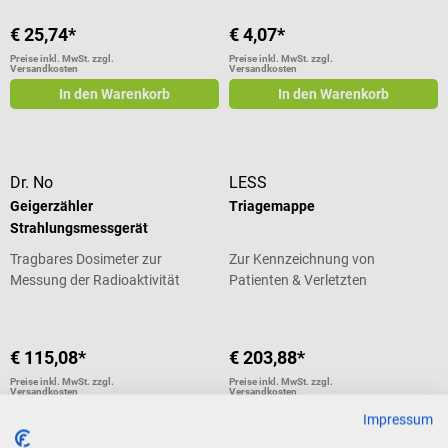
€ 25,74*
€ 4,07*
Preise inkl. MwSt. zzgl.
Preise inkl. MwSt. zzgl.
Versandkosten
Versandkosten
In den Warenkorb
In den Warenkorb
Dr. No
LESS
Geigerzähler
Triagemappe
Strahlungsmessgerät
Tragbares Dosimeter zur
Zur Kennzeichnung von
Messung der Radioaktivität
Patienten & Verletzten
€ 115,08*
€ 203,88*
Preise inkl. MwSt. zzgl.
Preise inkl. MwSt. zzgl.
Versandkosten
Versandkosten
In den Warenkorb
In den Warenkorb
Impressum