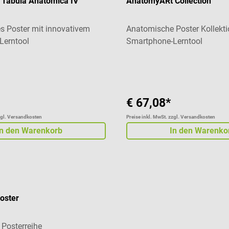
Tabula Anatomica IV
AnatomyARt Collection
 Poster mit innovativem
Anatomische Poster Kollekti
Lerntool
Smartphone-Lerntool
Durchschnittliche Bewertung
€ 67,08*
zgl. Versandkosten
Preise inkl. MwSt. zzgl. Versandkosten
In den Warenkorb
In den Warenko
Poster
Posterreihe