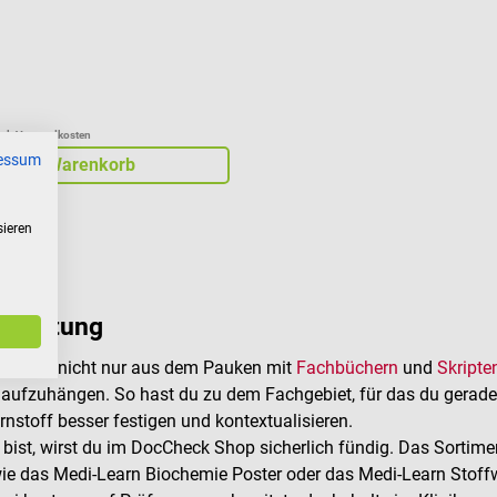
zgl. Versandkosten
essum
In den Warenkorb
sieren
bereitung
n Falle nicht nur aus dem Pauken mit
Fachbüchern
und
Skripte
 aufzuhängen. So hast du zu dem Fachgebiet, für das du gerade 
ernstoff besser festigen und kontextualisieren.
bist, wirst du im DocCheck Shop sicherlich fündig. Das Sortim
e das Medi-Learn Biochemie Poster oder das Medi-Learn Stoffwe