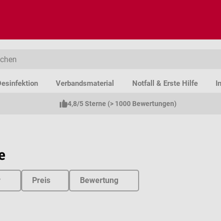
esinfektion
Verbandsmaterial
Notfall & Erste Hilfe
I
4,8/5 Sterne (> 1000 Bewertungen)
e
r
Preis
Bewertung