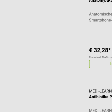
AnatomyARt 
Anatomisches
Smartphone-
€ 32,28*
Preise inkl. MwSt. z
MEDI-LEARN
Antibiotika 
MEDI-LEARN 