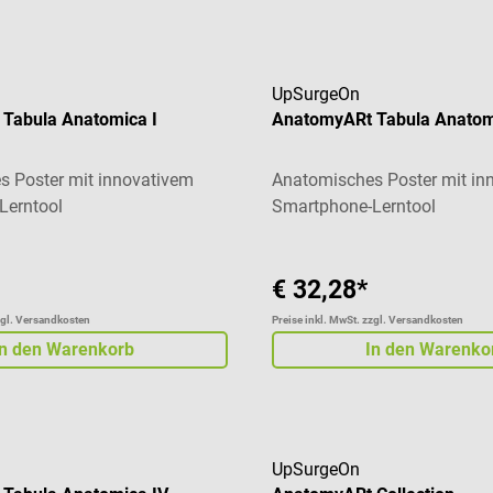
UpSurgeOn
Tabula Anatomica I
AnatomyARt Tabula Anatomi
 Poster mit innovativem
Anatomisches Poster mit in
Lerntool
Smartphone-Lerntool
€ 32,28*
zgl. Versandkosten
Preise inkl. MwSt. zzgl. Versandkosten
In den Warenkorb
In den Warenko
UpSurgeOn