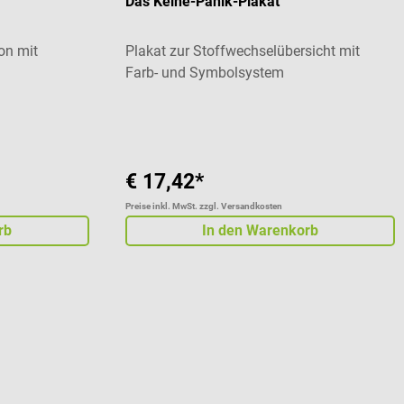
Das Keine-Panik-Plakat
on mit
Plakat zur Stoffwechselübersicht mit
Farb- und Symbolsystem
 von 4.17 von 5 Sternen
€ 17,42*
Preise inkl. MwSt. zzgl. Versandkosten
rb
In den Warenkorb