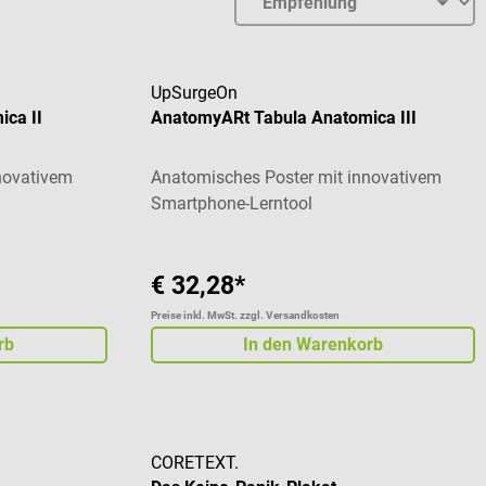
UpSurgeOn
ca II
AnatomyARt Tabula Anatomica III
novativem
Anatomisches Poster mit innovativem
Smartphone-Lerntool
€ 32,28*
Preise inkl. MwSt. zzgl. Versandkosten
rb
In den Warenkorb
CORETEXT.