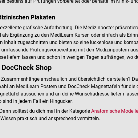
 bestens auf Prüfungen vorbereitet oder behalte im Klinik- und 
dizinischen Plakaten
exzellente grafische Aufarbeitung. Die Medizinposter präsen
nd als Ergänzung zu den MediLearn Kursen oder einfach als Erinn
n Inhalt zugeschnitten und bieten so eine lückenlose und kompak
 umfassende Prüfungsvorbereitung mit den Medizinpostern au
 liefern lassen und schon in wenigen Tagen aufhängen, wo du 
im DocCheck Shop
Zusammenhänge anschaulich und übersichtlich darstellen? Dann 
ahl an MediLearn Postern und DocCheck Magnettafeln für die o
ttafel aussuchen und an deine Wunschadresse liefern lassen. Ob
sind in jedem Fall ein Hingucker.
Dann solltest du dich mal in der Kategorie
Anatomische Modelle 
s Wissen praktisch und ansprechend vermitteln.