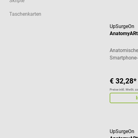
Skripte
Taschenkarten
UpSurgeOn
AnatomyARt 
Anatomisches
Smartphone-
€ 32,28*
Preise inkl. MwSt. z
UpSurgeOn