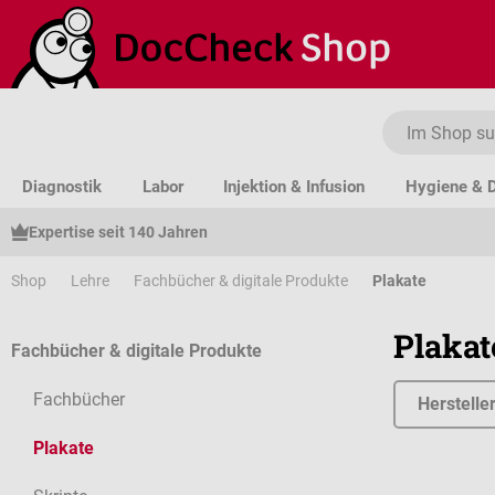
um Hauptinhalt springen
Zur Suche springen
Zur Hauptnavigation springen
Diagnostik
Labor
Injektion & Infusion
Hygiene & D
Expertise seit 140 Jahren
Shop
Lehre
Fachbücher & digitale Produkte
Plakate
Plakat
Fachbücher & digitale Produkte
Fachbücher
Herstelle
Plakate