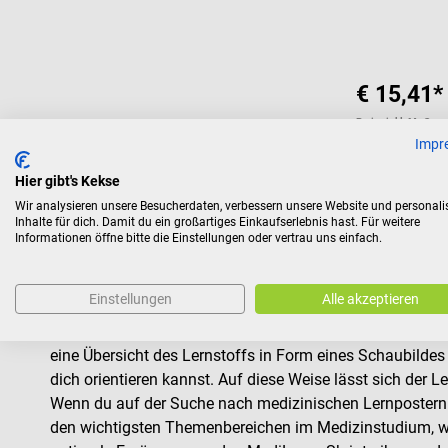
€ 15,41*
Preise inkl. MwSt. z
Impr
Hier gibt's Kekse
Wir analysieren unsere Besucherdaten, verbessern unsere Website und personali
Inhalte für dich. Damit du ein großartiges Einkaufserlebnis hast. Für weitere
Informationen öffne bitte die Einstellungen oder vertrau uns einfach.
Medizinische Plakate zur Prüfungsvor
Einstellungen
Alle akzeptieren
Eine umfassende Prüfungsvorbereitung besteht im beste
eine Übersicht des Lernstoffs in Form eines Schaubildes
dich orientieren kannst. Auf diese Weise lässt sich der L
Wenn du auf der Suche nach medizinischen Lernpostern 
den wichtigsten Themenbereichen im Medizinstudium, wi