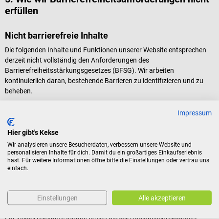
erfüllen
Nicht barrierefreie Inhalte
Die folgenden Inhalte und Funktionen unserer Website entsprechen
derzeit nicht vollständig den Anforderungen des
Barrierefreiheitsstärkungsgesetzes (BFSG). Wir arbeiten
kontinuierlich daran, bestehende Barrieren zu identifizieren und zu
beheben.
Wahrnehmbarkeit
Impressum
Die Website weist teilweise nicht ausreichende Farbkontraste auf.
Hier gibt's Kekse
Dies ist teilweise auf die Vorgaben unserer - auch markenrechtlich
Wir analysieren unsere Besucherdaten, verbessern unsere Website und
geschützten - Corporate Identity zurückzuführen, deren
personalisieren Inhalte für dich. Damit du ein großartiges Einkaufserlebnis
Farbgestaltung nicht in allen Fällen den Anforderungen an
hast. Für weitere Informationen öffne bitte die Einstellungen oder vertrau uns
einfach.
barrierefreie Kontraste entspricht.
Es werden keine zusätzlichen Styling-Elemente (z. B. Icons, Muster,
Unterstreichungen) eingesetzt, um Informationen visuell zuverlässig
Einstellungen
Alle akzeptieren
zu vermitteln, wenn Farben allein nicht ausreichen.
Für visuell relevante Inhalte fehlen aktuell Audiobeschreibungen,