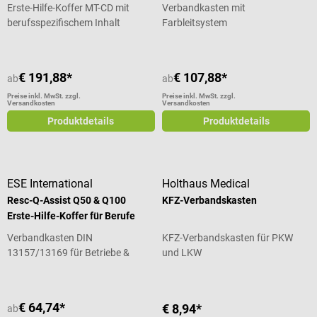
Erste-Hilfe-Koffer MT-CD mit
Verbandkasten mit
berufsspezifischem Inhalt
Farbleitsystem
€ 191,88*
€ 107,88*
ab
ab
Preise inkl. MwSt. zzgl.
Preise inkl. MwSt. zzgl.
Versandkosten
Versandkosten
Produktdetails
Produktdetails
ESE International
Holthaus Medical
Resc-Q-Assist Q50 & Q100
KFZ-Verbandskasten
Erste-Hilfe-Koffer für Berufe
Verbandkasten DIN
KFZ-Verbandskasten für PKW
13157/13169 für Betriebe &
und LKW
Einrichtungen
€ 64,74*
€ 8,94*
ab