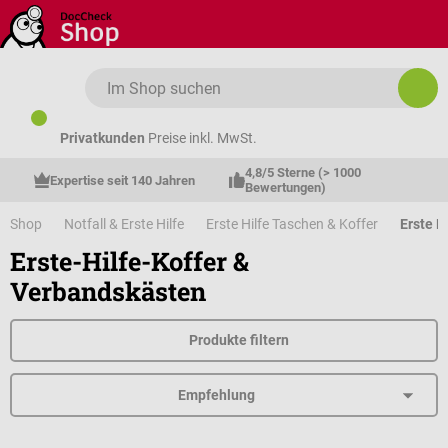
Zum Hauptinhalt springen
Privatkunden
Preise inkl. MwSt.
4,8/5 Sterne (> 1000 
Expertise seit 140 Jahren
Bewertungen)
Shop
Notfall & Erste Hilfe
Erste Hilfe Taschen & Koffer
Erste H
Erste-Hilfe-Koffer &
Verbandskästen
Produkte filtern