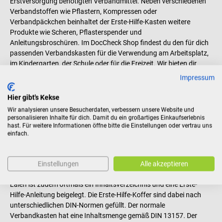
Erstversorgung benötigten Verbandmittel. Neben verschiedenen
Verbandstoffen wie Pflastern, Kompressen oder
Verbandpäckchen beinhaltet der Erste-Hilfe-Kasten weitere
Produkte wie Scheren, Pflasterspender und
Anleitungsbroschüren. Im DocCheck Shop findest du den für dich
passenden Verbandskasten für die Verwendung am Arbeitsplatz,
im Kindergarten, der Schule oder für die Freizeit. Wir bieten dir
Erste-Hilfe-Koffer namhafter Marken wie SÖHNGEN und
Impressum
WEINMANN Emergency sowie unserer Eigenmarke DocCheck.
Hier gibt's Kekse
Spezielle Verbandskästen für unterschiedliche
Wir analysieren unsere Besucherdaten, verbessern unsere Website und
Bereiche
personalisieren Inhalte für dich. Damit du ein großartiges Einkaufserlebnis
hast. Für weitere Informationen öffne bitte die Einstellungen oder vertrau uns
Die Ausstattung der Erste-Hilfe-Koffer richtet sich nach dem
einfach.
jeweiligen Anwendungsgebiet. Verbandkästen enthalten in der
Regel nicht nur Verbandmaterial im engeren Sinne, sondern
darüber hinaus weiteres Material zur Leistung von Erster Hilfe,
Einstellungen
Alle akzeptieren
etwa Pinzetten, Einmalhandschuhe oder Beatmungsmasken. Für
Laien ist zudem oftmals ein Inhaltsverzeichnis und eine Erste-
Hilfe-Anleitung beigelegt. Die Erste-Hilfe-Koffer sind dabei nach
unterschiedlichen DIN-Normen gefüllt. Der normale
Verbandkasten hat eine Inhaltsmenge gemäß DIN 13157. Der