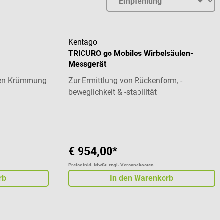
Kentago
TRICURO go Mobiles Wirbelsäulen-
Messgerät
chen Krümmung
Zur Ermittlung von Rückenform, -
beweglichkeit & -stabilität
 von 5 von 5 Sternen
€ 954,00*
Preise inkl. MwSt. zzgl. Versandkosten
rb
In den Warenkorb