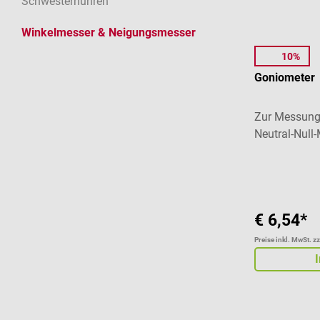
Schwesternuhren
Winkelmesser & Neigungsmesser
10%
1m4
Goniometer
Zur Messung 
Neutral-Null
Durchschnitt
€ 6,54*
Preise inkl. MwSt. z