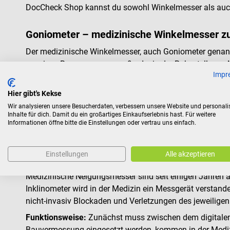
DocCheck Shop kannst du sowohl Winkelmesser als auch
Goniometer – medizinische Winkelmesser z
Der medizinische Winkelmesser, auch Goniometer genannt
passiven Bewegungsausmaß oder in der Ruhestellung. A
Impr
besteht aus zwei beweglichen Armen, zwischen denen ei
einfach und unkompliziert ermittelt werden – auch anha
Hier gibt's Kekse
Wir analysieren unsere Besucherdaten, verbessern unsere Website und personali
Inklinometer und Skoliometer – medizinisc
Inhalte für dich. Damit du ein großartiges Einkaufserlebnis hast. Für weitere
Informationen öffne bitte die Einstellungen oder vertrau uns einfach.
Zur Vermessung der Beweglichkeit und Achsabweichunge
Inklinometer
Einstellungen
Alle akzeptieren
Medizinische Neigungsmesser sind seit einigen Jahren 
Inklinometer wird in der Medizin ein Messgerät verstand
nicht-invasiv Blockaden und Verletzungen des jeweilige
Funktionsweise:
Zunächst muss zwischen dem digitalen u
Bauvermessung eingesetzt werden, kommen in der Mediz