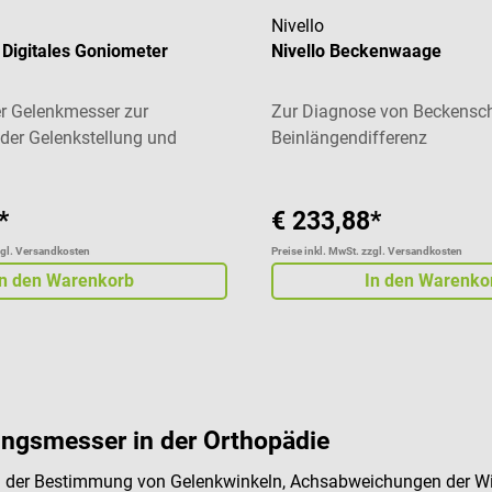
Nivello
Digitales Goniometer
Nivello Beckenwaage
r Gelenkmesser zur
Zur Diagnose von Beckensch
er Gelenkstellung und
Beinlängendifferenz
t
*
€ 233,88*
zgl. Versandkosten
Preise inkl. MwSt. zzgl. Versandkosten
In den Warenkorb
In den Warenko
ngsmesser in der Orthopädie
der Bestimmung von Gelenkwinkeln, Achsabweichungen der Wirbe