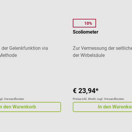
10%
1m4
Scoliometer
der Gelenkfunktion via
Zur Vermessung der seitli
-Methode
der Wirbelsäule
liche Bewertung von 5 von 5 Sternen
Durchschnittliche Bewertung
€ 23,94*
zgl. Versandkosten
Preise inkl. MwSt. zzgl. Versandkosten
In den Warenkorb
In den Warenko