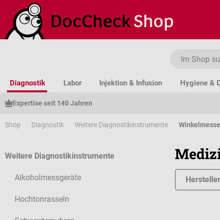
um Hauptinhalt springen
Zur Suche springen
Zur Hauptnavigation springen
Diagnostik
Labor
Injektion & Infusion
Hygiene & D
Expertise seit 140 Jahren
Shop
Diagnostik
Weitere Diagnostikinstrumente
Winkelmesse
Mediz
Weitere Diagnostikinstrumente
Alkoholmessgeräte
Herstelle
Hochtonrasseln