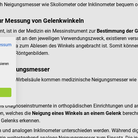
 Neigungsmesser wie Skoliometer oder Inklinometer bequem on
ur Messung von Gelenkwinkeln
, ist in der Medizin ein Messinstrument zur
Bestimmung der Ge
ngepasst an den jeweiligen Verwendungszweck, existieren ver
essum
ne Skala zum Ablesen des Winkels angebracht ist. Somit könne
nd von Röntgenbildern.
sieren
he Neigungsmesser
n der Wirbelsäule kommen medizinische Neigungsmesser wie d
als Diagnoseinstrumente in orthopädischen Einrichtungen und 
en, welches die
Neigung eines Winkels an einem Gelenk
berechn
n Gelenks erkennen.
nd analogen Inklinometer unterschieden werden. Während digita
in weitestgehend analoge Neigungsmesser zum Einsatz. Die in