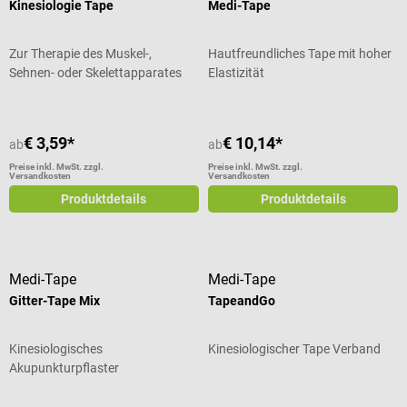
Kinesiologie Tape
Medi-Tape
Zur Therapie des Muskel-,
Hautfreundliches Tape mit hoher
Sehnen- oder Skelettapparates
Elastizität
€ 3,59*
€ 10,14*
ab
ab
Preise inkl. MwSt. zzgl.
Preise inkl. MwSt. zzgl.
Versandkosten
Versandkosten
Produktdetails
Produktdetails
Medi-Tape
Medi-Tape
Gitter-Tape Mix
TapeandGo
Kinesiologisches
Kinesiologischer Tape Verband
Akupunkturpflaster
Durchschnittliche Bewertung von 5 von 5 Sternen