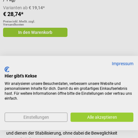
Varianten ab
€ 19,14*
€ 28,74*
Preise inkl. MwSt. zzgl.
Versandkosten
In den Warenkorb
Impressum
Therapeutisches Taping mit Kinesio-Tapes
Kinesiologische Tapes
(auch Physio-Tape) sind eine Art
Hier gibt's Kekse
hochelastischer, selbstklebender, therapeutischer Pflaster aus
Wir analysieren unsere Besucherdaten, verbessern unsere Website und
dehnbarem Stoff, die zumeist von Physiotherapeuten und
personalisieren Inhalte für dich. Damit du ein großartiges Einkaufserlebnis
hast. Für weitere Informationen öffne bitte die Einstellungen oder vertrau uns
Sportmedizinern angewendet werden. Unter Anwendung
einfach.
spezieller Techniken, dem Taping, wird das
Kinesio-Tape
direkt
auf die Haut der betroffenen Körperregion aufgebracht, um die
Selbstheilungskräfte des Körpers zu aktivieren und zu
Einstellungen
Alle akzeptieren
unterstützen. Die Tapes kommen besonders bei Verletzungen oder
Entzündungen von Bändern, Muskeln oder Gelenken zum Einsatz
und dienen der Stabilisierung, ohne dabei die Beweglichkeit