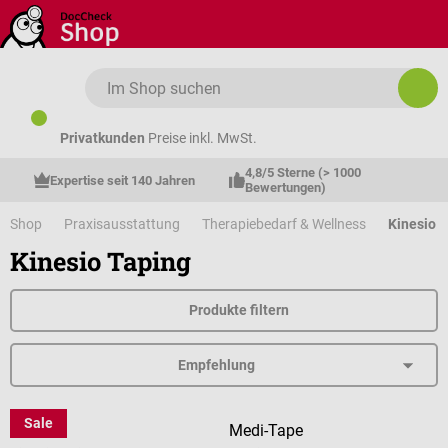
Zum Hauptinhalt springen
Privatkunden
Preise inkl. MwSt.
4,8/5 Sterne (> 1000 
Expertise seit 140 Jahren
Bewertungen)
Shop
Praxisausstattung
Therapiebedarf & Wellness
Kinesio 
Kinesio Taping
Produkte filtern
Sale
Dr. No
Medi-Tape