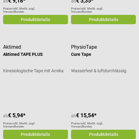
€ 9,18*
€ 3,35*
ab
ab
Preise inkl. MwSt. zzgl.
Preise inkl. MwSt. zzgl.
Versandkosten
Versandkosten
Produktdetails
Produktdetails
Aktimed
PhysioTape
Aktimed TAPE PLUS
Cure Tape
Kinesiologische Tape mit Arnika
Wasserfest & luftdurchlässig
Durchschnittliche Bewertung von 3 von 5 Sternen
Durchschnittliche Bewertung von 1
€ 5,94*
€ 15,54*
ab
ab
Preise inkl. MwSt. zzgl.
Preise inkl. MwSt. zzgl.
Versandkosten
Versandkosten
Produktdetails
Produktdetails