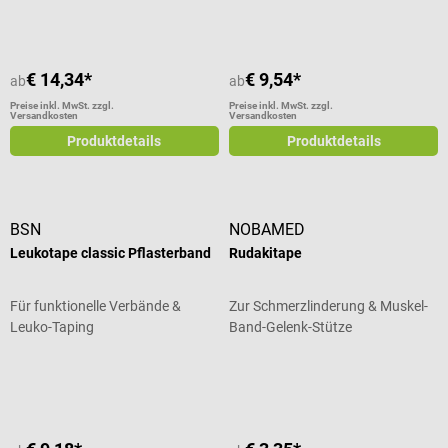
€ 14,34*
€ 9,54*
ab
ab
Preise inkl. MwSt. zzgl.
Preise inkl. MwSt. zzgl.
Versandkosten
Versandkosten
Produktdetails
Produktdetails
BSN
NOBAMED
Leukotape classic Pflasterband
Rudakitape
Für funktionelle Verbände &
Zur Schmerzlinderung & Muskel-
Leuko-Taping
Band-Gelenk-Stütze
Durchschnittliche Bewertung von 5