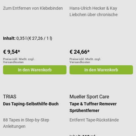
Zum Entfernen von Klebebinden
Hans-Ulrich Hecker & Kay
Liebchen über chronische
Schmerzen
Durchschnittliche Bewertung von 5 von 5 Sternen
Durchschnittliche Bewertung von 3
Inhalt:
0,35 l
(€ 27,26 / 1 l)
€ 9,54*
€ 24,66*
Preise inkl. MwSt. zzgl.
Preise inkl. MwSt. zzgl.
Versandkosten
Versandkosten
In den Warenkorb
In den Warenkorb
TRIAS
Mueller Sport Care
Das Taping-Selbsthilfe-Buch
Tape & Tuffner Remover
Sprühentferner
88 Tapes in Step-by-Step
Entfernt Tape-Rückstände
Anleitungen