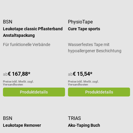
BSN
PhysioTape
Leukotape classic Pflasterband
Cure Tape sports
Anstaltspackung
Für funktionelle Verbände
Wasserfestes Tape mit
hypoallergener Beschichtung
€ 167,88*
€ 15,54*
ab
ab
Preise inkl. MwSt. zzgl.
Preise inkl. MwSt. zzgl.
Versandkosten
Versandkosten
Produktdetails
Produktdetails
BSN
TRIAS
Leukotape Remover
Aku-Taping Buch