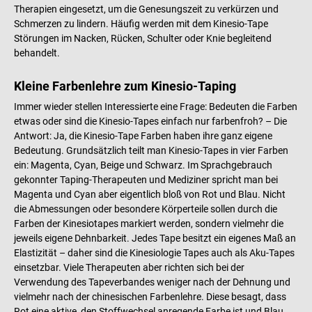
Therapien eingesetzt, um die Genesungszeit zu verkürzen und
Schmerzen zu lindern. Häufig werden mit dem Kinesio-Tape
Störungen im Nacken, Rücken, Schulter oder Knie begleitend
behandelt.
Kleine Farbenlehre zum Kinesio-Taping
Immer wieder stellen Interessierte eine Frage: Bedeuten die Farben
etwas oder sind die Kinesio-Tapes einfach nur farbenfroh? – Die
Antwort: Ja, die Kinesio-Tape Farben haben ihre ganz eigene
Bedeutung. Grundsätzlich teilt man Kinesio-Tapes in vier Farben
ein: Magenta, Cyan, Beige und Schwarz. Im Sprachgebrauch
gekonnter Taping-Therapeuten und Mediziner spricht man bei
Magenta und Cyan aber eigentlich bloß von Rot und Blau. Nicht
die Abmessungen oder besondere Körperteile sollen durch die
Farben der Kinesiotapes markiert werden, sondern vielmehr die
jeweils eigene Dehnbarkeit. Jedes Tape besitzt ein eigenes Maß an
Elastizität – daher sind die Kinesiologie Tapes auch als Aku-Tapes
einsetzbar. Viele Therapeuten aber richten sich bei der
Verwendung des Tapeverbandes weniger nach der Dehnung und
vielmehr nach der chinesischen Farbenlehre. Diese besagt, dass
Rot eine aktive, den Stoffwechsel anregende Farbe ist und Blau