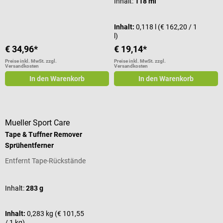
Inhalt:
118 ml
Inhalt:
0,118 l
(€ 162,20 / 1
l)
€ 34,96*
€ 19,14*
Preise inkl. MwSt. zzgl.
Preise inkl. MwSt. zzgl.
Versandkosten
Versandkosten
In den Warenkorb
In den Warenkorb
Mueller Sport Care
Tape & Tuffner Remover
Sprühentferner
Entfernt Tape-Rückstände
Inhalt:
283 g
Inhalt:
0,283 kg
(€ 101,55
/ 1 kg)