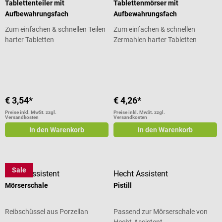
Tablettenteiler mit
Tablettenmörser mit
Aufbewahrungsfach
Aufbewahrungsfach
Zum einfachen & schnellen Teilen
Zum einfachen & schnellen
harter Tabletten
Zermahlen harter Tabletten
Durchschnittliche Bewertung von 5 von 5 Sternen
Durchschnittliche Bewertung von 5
€ 3,54*
€ 4,26*
Preise inkl. MwSt. zzgl.
Preise inkl. MwSt. zzgl.
Versandkosten
Versandkosten
In den Warenkorb
In den Warenkorb
Sale
Hecht Assistent
Hecht Assistent
Mörserschale
Pistill
Reibschüssel aus Porzellan
Passend zur Mörserschale von
Hecht-Assistent