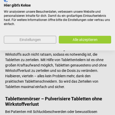
und Tablettenmörser dir die Arbeit enorm. Falls du Tablettenteiler
Hier gibt's Kekse
kaufen willst, bist du nur wenige Klicks vom Ziel entfernt. Schau
Wir analysieren unsere Besucherdaten, verbessern unsere Website und
dich einfach mal in unserem Sortiment um und finde den für dich
personalisieren Inhalte für dich. Damit du ein großartiges Einkaufserlebnis
passenden Medikamentendosierer im Shop.
hast. Für weitere Informationen öffne bitte die Einstellungen oder vertrau uns
einfach.
Tablettenteiler – Präzises Dosieren und leichte
Einnahme großer Tabletten
Einstellungen
Alle akzeptieren
Nicht immer sind Patienten in der Lage, ganze Tabletten
einzunehmen. Manchmal ist dies aufgrund der Dosis des
Wirkstoffs auch nicht ratsam, sodass es notwendig ist, die
Tabletten zu zerteilen. Mit Hilfe von Tablettenteilern ist es ohne
großen Kraftaufwand möglich, Tabletten genauestens und ohne
Wirkstoffverlust zu zerteilen und so die Dosis zu verändern.
Halbieren, vierteln – alles kein Problem mehr, dank den
praktischen Tablettenschneidern. So wird das Zerteilen von
Tabletten maximal einfach und sicher.
Tablettenmörser – Pulverisiere Tabletten ohne
Wirkstoffverlust
Bei Patienten mit Schluckbeschwerden oder bewusstlosen