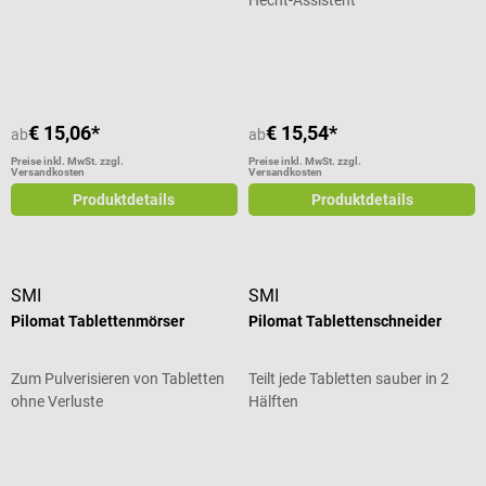
Durchschnittliche Bewertung von 3 von 5 Sternen
€ 15,06*
€ 15,54*
ab
ab
Preise inkl. MwSt. zzgl.
Preise inkl. MwSt. zzgl.
Versandkosten
Versandkosten
Produktdetails
Produktdetails
SMI
SMI
Pilomat Tablettenmörser
Pilomat Tablettenschneider
Zum Pulverisieren von Tabletten
Teilt jede Tabletten sauber in 2
ohne Verluste
Hälften
Durchschnittliche Bewertung von 5