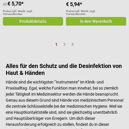
€ 5,70*
€ 5,94*
ab
Preise inkl. MwSt. zzgl.
Preise inkl. MwSt. zzgl.
Versandkosten
Versandkosten
Produktdetails
In den Warenkorb
Seite
Seite
Seite
1
2
3
Alles für den Schutz und die Desinfektion von
Haut & Händen
Hände sind die wichtigsten “Instrumente” im Klinik- und
Praxisalltag. Egal, welche Funktion man innehat, bei so ziemlich
jeder Tätigkeit im Medizinsektor werden die Hände beansprucht.
Genau aus diesem Grund sind Hände von medizinischem Personal
die zentrale Schlüsselstelle bei der medizinischen Hygiene. Weil sie
eine Hauptkontaktstelle sind, sind sie gleichzeitig unentbehrlich
und Hauptüberträger von Erregern. Um dich dieser
Herausforderung erfolgreich zu stellen, findest du in dieser