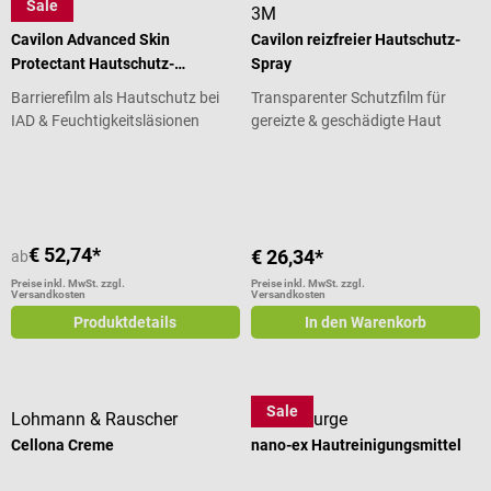
Sale
3M
3M
Cavilon Advanced Skin
Cavilon reizfreier Hautschutz-
Protectant Hautschutz-
Spray
Applikator
Barrierefilm als Hautschutz bei
Transparenter Schutzfilm für
IAD & Feuchtigkeitsläsionen
gereizte & geschädigte Haut
Durchschnittliche Bewertung von 5 von 5 Sternen
Durchschnittliche Bewertung von 5
€ 52,74*
€ 26,34*
ab
Preise inkl. MwSt. zzgl.
Preise inkl. MwSt. zzgl.
Versandkosten
Versandkosten
Produktdetails
In den Warenkorb
Sale
Lohmann & Rauscher
DermaPurge
Cellona Creme
nano-ex Hautreinigungsmittel