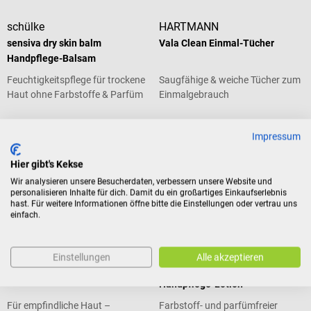
schülke
HARTMANN
sensiva dry skin balm
Vala Clean Einmal-Tücher
Handpflege-Balsam
Feuchtigkeitspflege für trockene
Saugfähige & weiche Tücher zum
Haut ohne Farbstoffe & Parfüm
Einmalgebrauch
Impressum
€ 5,34*
€ 2,03*
ab
ab
Hier gibt's Kekse
Preise inkl. MwSt. zzgl.
Preise inkl. MwSt. zzgl.
Versandkosten
Versandkosten
Wir analysieren unsere Besucherdaten, verbessern unsere Website und
Produktdetails
Produktdetails
personalisieren Inhalte für dich. Damit du ein großartiges Einkaufserlebnis
hast. Für weitere Informationen öffne bitte die Einstellungen oder vertrau uns
einfach.
Speick
schülke
Einstellungen
Alle akzeptieren
Arztseife
sensiva protective emulsion
Handpflege-Lotion
Für empfindliche Haut –
Farbstoff- und parfümfreier