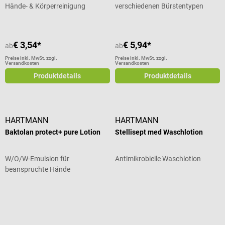
Hände- & Körperreinigung
verschiedenen Bürstentypen
Lieferumfang 1 DermaPurge
erhältlich
BarrierBoost Dual Hautschutz
und Pflege in der gewählten
Größe
€ 3,54*
€ 5,94*
ab
ab
Preise inkl. MwSt. zzgl.
Preise inkl. MwSt. zzgl.
Versandkosten
Versandkosten
Produktdetails
Produktdetails
HARTMANN
HARTMANN
Baktolan protect+ pure Lotion
Stellisept med Waschlotion
W/O/W-Emulsion für
Antimikrobielle Waschlotion
beanspruchte Hände
Durchschnittliche Bewertung von 5