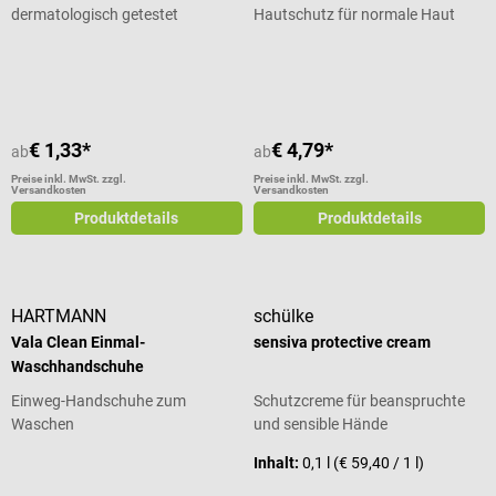
dermatologisch getestet
Hautschutz für normale Haut
Durchschnittliche Bewertung von 4 von 5 Sternen
€ 1,33*
€ 4,79*
ab
ab
Preise inkl. MwSt. zzgl.
Preise inkl. MwSt. zzgl.
Versandkosten
Versandkosten
Produktdetails
Produktdetails
HARTMANN
schülke
Vala Clean Einmal-
sensiva protective cream
Waschhandschuhe
Einweg-Handschuhe zum
Schutzcreme für beanspruchte
Waschen
und sensible Hände
Inhalt:
0,1 l
(€ 59,40 / 1 l)