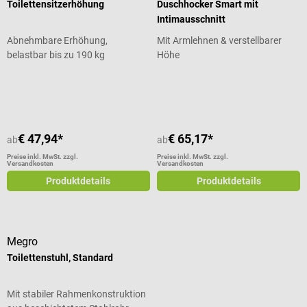
Toilettensitzerhöhung
Duschhocker Smart mit
Intimausschnitt
Abnehmbare Erhöhung,
Mit Armlehnen & verstellbarer
belastbar bis zu 190 kg
Höhe
Durchschnittliche Bewertung von 5
€ 47,94*
€ 65,17*
ab
ab
Preise inkl. MwSt. zzgl.
Preise inkl. MwSt. zzgl.
Versandkosten
Versandkosten
Produktdetails
Produktdetails
Megro
Toilettenstuhl, Standard
Mit stabiler Rahmenkonstruktion