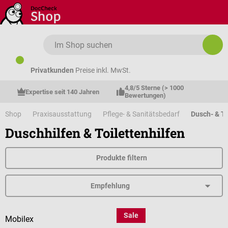
Zum Hauptinhalt springen
Privatkunden
Preise inkl. MwSt.
4,8/5 Sterne (> 1000 
Expertise seit 140 Jahren
Bewertungen)
Shop
Praxisausstattung
Pflege- & Sanitätsbedarf
Dusch- & To
Duschhilfen & Toilettenhilfen
Produkte filtern
Sale
Mobilex
Careline