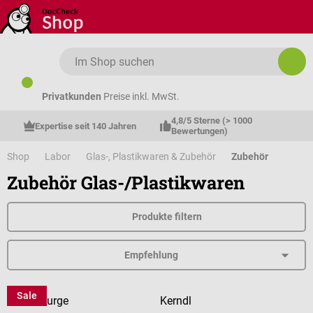
Zum Hauptinhalt springen
Privatkunden
Preise inkl. MwSt.
4,8/5 Sterne (> 1000 
Expertise seit 140 Jahren
Bewertungen)
Shop
Labor
Glas-, Plastikwaren & Zubehör
Zubehör
Zubehör Glas-/Plastikwaren
Produkte filtern
Sale
DermaPurge
Kerndl