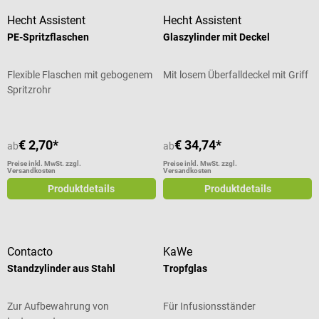
Hecht Assistent
Hecht Assistent
PE-Spritzflaschen
Glaszylinder mit Deckel
Flexible Flaschen mit gebogenem
Mit losem Überfalldeckel mit Griff
Spritzrohr
€ 2,70*
€ 34,74*
ab
ab
Preise inkl. MwSt. zzgl.
Preise inkl. MwSt. zzgl.
Versandkosten
Versandkosten
Produktdetails
Produktdetails
Contacto
KaWe
Standzylinder aus Stahl
Tropfglas
Zur Aufbewahrung von
Für Infusionsständer