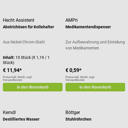
Hecht Assistent
AMPri
Abstrichösen für Kollehalter
Medikamentendispenser
Aus Nickel-Chrom-Stahl
Zur Aufbewahrung und Einteilung
von Medikamenten
Inhalt:
10 Stück
(€ 1,19 / 1
Stück)
€ 11,94*
€ 0,59*
Preise inkl. MwSt. zzgl.
Preise inkl. MwSt. zzgl.
Versandkosten
Versandkosten
In den Warenkorb
In den Warenkorb
Kerndl
Böttger
Destilliertes Wasser
Stuhlröhrchen