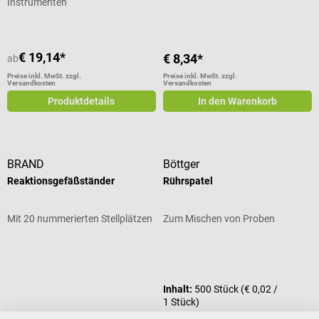
Instrumenten
€ 19,14*
€ 8,34*
ab
Preise inkl. MwSt. zzgl.
Preise inkl. MwSt. zzgl.
Versandkosten
Versandkosten
Produktdetails
In den Warenkorb
BRAND
Böttger
Reaktionsgefäßständer
Rührspatel
Mit 20 nummerierten Stellplätzen
Zum Mischen von Proben
Durchschnittliche Bewertung von 5
Inhalt:
500 Stück
(€ 0,02 /
1 Stück)