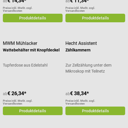
€ 14,34*
€ 11,34*
hautneutrale Formulierung für
ab
ab
hohe Hautverträglichkeit Mit
Preise inkl. MwSt. zzgl.
Preise inkl. MwSt. zzgl.
Versandkosten
Versandkosten
integriertem Schwammapplikator
Produktdetails
Produktdetails
zur gezielten Anwendung Optimal
für die schnelle Erste-Hilfe-
Reinigung direkt am Arbeitsplatz
Inhalt: 50 ml Lieferumfang 1
DermaPurge nano-ex
MWM Mühlacker
Hecht Assistent
Hautreinigungsmittel
Wattebehälter mit Knopfdeckel
Zählkammern
Tupferdose aus Edelstahl
Zur Zellzählung unter dem
Mikroskop mit Teilnetz
€ 26,34*
€ 38,34*
ab
ab
Preise inkl. MwSt. zzgl.
Preise inkl. MwSt. zzgl.
Versandkosten
Versandkosten
Produktdetails
Produktdetails