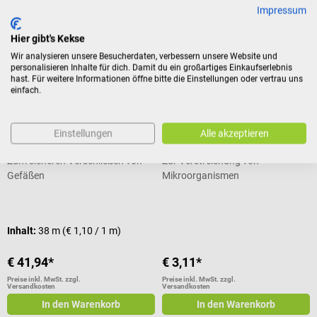
€ 14,34*
€ 10,74*
Impressum
Preise inkl. MwSt. zzgl.
Preise inkl. MwSt. zzgl.
Versandkosten
Versandkosten
Hier gibt's Kekse
In den Warenkorb
In den Warenkorb
Wir analysieren unsere Besucherdaten, verbessern unsere Website und
personalisieren Inhalte für dich. Damit du ein großartiges Einkaufserlebnis
hast. Für weitere Informationen öffne bitte die Einstellungen oder vertrau uns
einfach.
Hecht Assistent
Hecht Assistent
Parafilm M Verschlussfolie
Drigalskispatel
Einstellungen
Alle akzeptieren
Zum sicheren Verschließen von
Zur Verstreichung von
Gefäßen
Mikroorganismen
Durchschnittliche Bewertung von 5 von 5 Sternen
Inhalt:
38 m
(€ 1,10 / 1 m)
€ 41,94*
€ 3,11*
Preise inkl. MwSt. zzgl.
Preise inkl. MwSt. zzgl.
Versandkosten
Versandkosten
In den Warenkorb
In den Warenkorb