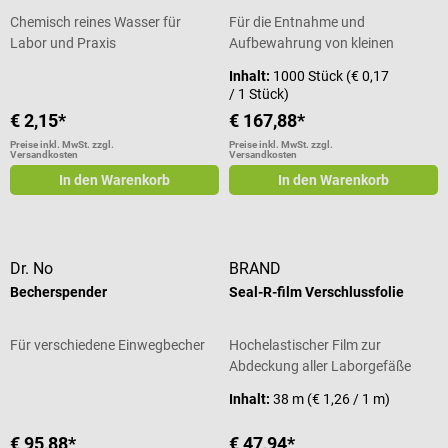
Chemisch reines Wasser für
Für die Entnahme und
Labor und Praxis
Aufbewahrung von kleinen
Stuhlproben
Inhalt:
1000 Stück
(€ 0,17
/ 1 Stück)
€ 2,15*
€ 167,88*
Preise inkl. MwSt. zzgl.
Preise inkl. MwSt. zzgl.
Versandkosten
Versandkosten
In den Warenkorb
In den Warenkorb
Dr. No
BRAND
Becherspender
Seal-R-film Verschlussfolie
Für verschiedene Einwegbecher
Hochelastischer Film zur
Abdeckung aller Laborgefäße
Inhalt:
38 m
(€ 1,26 / 1 m)
€ 95,88*
€ 47,94*