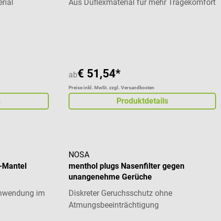
rial
Aus Duflexmaterial für mehr Tragekomfort
 von 4.44 von 5 Sternen
€ 51,54*
ab
Preise inkl. MwSt. zzgl. Versandkosten
s
Produktdetails
NOSA
P-Mantel
menthol plugs Nasenfilter gegen
unangenehme Gerüche
 Anwendung im
Diskreter Geruchsschutz ohne
Atmungsbeeinträchtigung
 von 5 von 5 Sternen
Durchschnittliche Bewertung von 4 von 5 St