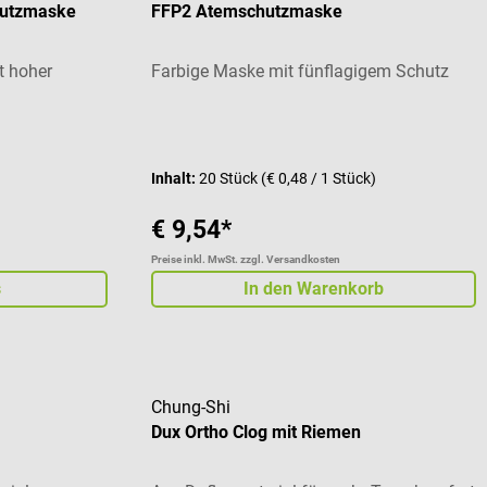
hutzmaske
FFP2 Atemschutzmaske
t hoher
Farbige Maske mit fünflagigem Schutz
 von 5 von 5 Sternen
Inhalt:
20 Stück
(€ 0,48 / 1 Stück)
€ 9,54*
Preise inkl. MwSt. zzgl. Versandkosten
s
In den Warenkorb
Chung-Shi
Dux Ortho Clog mit Riemen