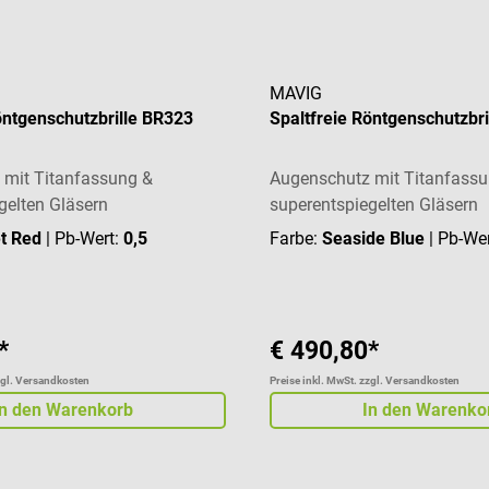
MAVIG
öntgenschutzbrille BR323
Spaltfreie Röntgenschutzbr
 mit Titanfassung &
Augenschutz mit Titanfass
gelten Gläsern
superentspiegelten Gläsern
t Red
| Pb-Wert:
0,5
Farbe:
Seaside Blue
| Pb-We
*
€ 490,80*
zgl. Versandkosten
Preise inkl. MwSt. zzgl. Versandkosten
In den Warenkorb
In den Warenko