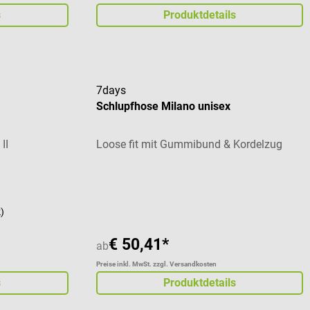
s
Produktdetails
7days
Schlupfhose Milano unisex
II
Loose fit mit Gummibund & Kordelzug
Durchschnittliche Bewertung von 3 von 5 St
k)
€ 50,41*
ab
Preise inkl. MwSt. zzgl. Versandkosten
s
Produktdetails