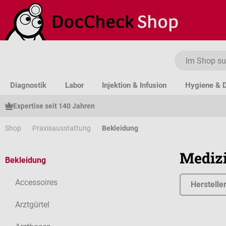
um Hauptinhalt springen
Zur Suche springen
Zur Hauptnavigation springen
Diagnostik
Labor
Injektion & Infusion
Hygiene & D
Expertise seit 140 Jahren
Shop
Praxisausstattung
Bekleidung
Medizi
Bekleidung
Accessoires
Herstelle
Arztgürtel