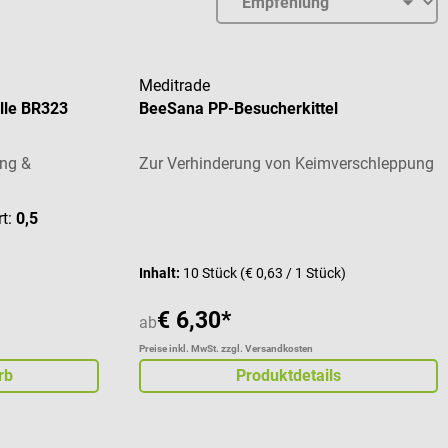
Meditrade
ille BR323
BeeSana PP-Besucherkittel
ung &
Zur Verhinderung von Keimverschleppung
rt:
0,5
Inhalt:
10 Stück
(€ 0,63 / 1 Stück)
€ 6,30*
ab
Preise inkl. MwSt. zzgl. Versandkosten
rb
Produktdetails