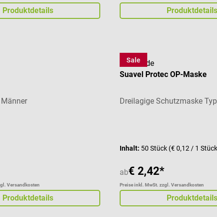
Produktdetails
Produktdetail
Sale
Meditrade
Suavel Protec OP-Maske
& Männer
Dreilagige Schutzmaske Typ 
liche Bewertung von 5 von 5 Sternen
Inhalt:
50 Stück
(€ 0,12 / 1 Stüc
€ 2,42*
ab
zgl. Versandkosten
Preise inkl. MwSt. zzgl. Versandkosten
Produktdetails
Produktdetail