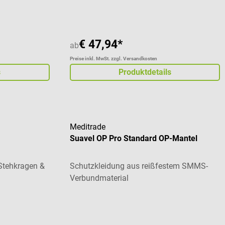
€ 47,94*
ab
Preise inkl. MwSt. zzgl. Versandkosten
s
Produktdetails
Meditrade
Suavel OP Pro Standard OP-Mantel
 Stehkragen &
Schutzkleidung aus reißfestem SMMS-
Verbundmaterial
 von 5 von 5 Sternen
Durchschnittliche Bewertung von 5 von 5 St