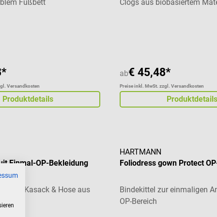
ablem Fußbett
Clogs aus biobasiertem Mate
liche Bewertung von 5 von 5 Sternen
Durchschnittliche Bewertung
3*
€ 45,48*
ab
zgl. Versandkosten
Preise inkl. MwSt. zzgl. Versandkosten
Produktdetails
Produktdetail
HARTMANN
uit Einmal-OP-Bekleidung
Foliodress gown Protect O
essum
 Set mit Kasack & Hose aus
Bindekittel zur einmaligen
OP-Bereich
sieren
Durchschnittliche Bewertung