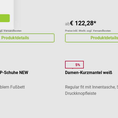
28*
€ 122,28*
ab
zgl. Versandkosten
Preise inkl. MwSt. zzgl. Versandkosten
Produktdetails
Produktdetail
5%
7days
OP-Schuhe NEW
Damen-Kurzmantel weiß
ablem Fußbett
Regular fit mit Innentasche,
Druckknopfleiste
Durchschnittliche Bewertung