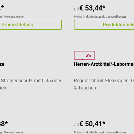
4*
€ 53,44*
ab
zgl. Versandkosten
Preise inkl. MwSt. zzgl. Versandkosten
Produktdetails
Produktdetail
5%
7days
ze
Herren-Arztkittel/-Laborma
 Strahlenschutz mit 0,35 oder
Regular fit mit Stehkragen,
lich
& Taschen
liche Bewertung von 5 von 5 Sternen
Durchschnittliche Bewertung
88*
€ 50,41*
ab
zgl. Versandkosten
Preise inkl. MwSt. zzgl. Versandkosten