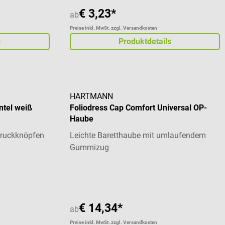
€ 3,23*
ab
Preise inkl. MwSt. zzgl. Versandkosten
s
Produktdetails
HARTMANN
ntel weiß
Foliodress Cap Comfort Universal OP-
Haube
 Druckknöpfen
Leichte Baretthaube mit umlaufendem
Gummizug
 von 4.5 von 5 Sternen
€ 14,34*
ab
Preise inkl. MwSt. zzgl. Versandkosten