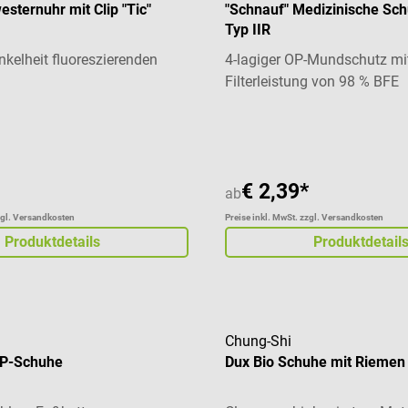
esternuhr mit Clip "Tic"
"Schnauf" Medizinische Sc
Typ IIR
nkelheit fluoreszierenden
4-lagiger OP-Mundschutz mi
Filterleistung von 98 % BFE
liche Bewertung von 3.92 von 5 Sternen
Durchschnittliche Bewertung
€ 2,39*
ab
zgl. Versandkosten
Preise inkl. MwSt. zzgl. Versandkosten
Produktdetails
Produktdetail
Chung-Shi
OP-Schuhe
Dux Bio Schuhe mit Riemen