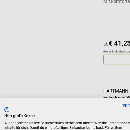
Mit komfort
Durchschnitt
€ 41,2
ab
Preise inkl. MwSt. z
HARTMANN
Foliodress S
Impr
Zweiteiliges
Hier gibt's Kekse
Vliesstoff
Wir analysieren unsere Besucherdaten, verbessern unsere Website und personali
Inhalte für dich. Damit du ein großartiges Einkaufserlebnis hast. Für weitere