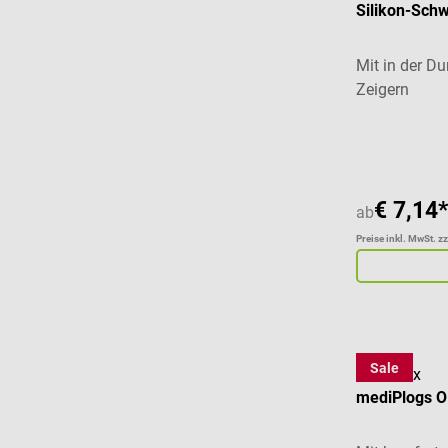
Silikon-Schw
Mit in der Du
Zeigern
Durchschnitt
€ 7,14*
ab
Preise inkl. MwSt. z
Sale
medimex
mediPlogs 