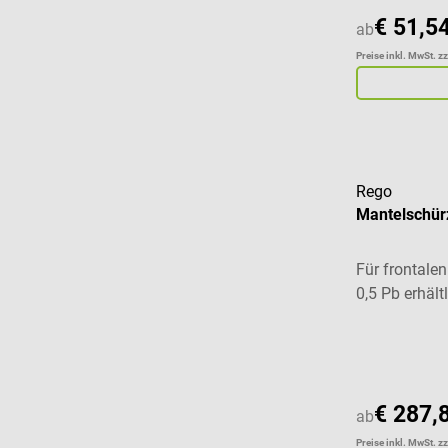
€ 51,5
ab
Preise inkl. MwSt. z
Rego
Mantelschür
Für frontalen
0,5 Pb erhält
Durchschnitt
€ 287,
ab
Preise inkl. MwSt. z