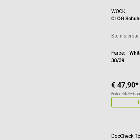
WOCK
CLOG Schuh
Sterilisierba
Farbe:
Whi
38/39
€ 47,90*
Preise inkl. MwSt. z
DocCheck To