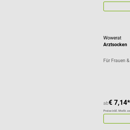
Wowerat
Arztsocken
Für Frauen 
Durchschnitt
€ 7,14*
ab
Preise inkl. MwSt. z