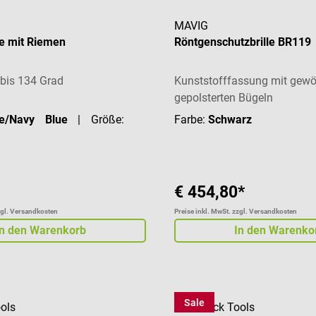
MAVIG
e mit Riemen
Röntgenschutzbrille BR119
r bis 134 Grad
Kunststofffassung mit gewö
gepolsterten Bügeln
te/Navy Blue
| Größe:
Farbe:
Schwarz
€ 454,80*
zgl. Versandkosten
Preise inkl. MwSt. zzgl. Versandkosten
In den Warenkorb
In den Warenko
Sale
ols
DocCheck Tools