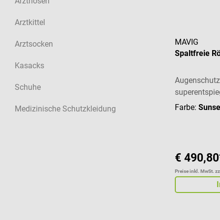
Arzthosen
Arztkittel
MAVIG
Arztsocken
Spaltfreie R
Kasacks
Augenschutz
Schuhe
superentspie
Farbe:
Sunse
Medizinische Schutzkleidung
€ 490,80
Preise inkl. MwSt. z