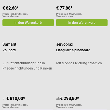
€ 82,68*
€ 77,88*
Preise inkl. MwSt. zzgl.
Preise inkl. MwSt. zzgl.
Versandkosten
Versandkosten
In den Warenkorb
In den Warenkorb
Samarit
servoprax
Rollbord
Lifeguard Spineboard
Zur Patientenumlagerung in
Mit & ohne Fixierung erhältlich
Pflegeeinrichtungen und Kliniken
Durchschnittliche Bewertung von 5
€ 810,00*
€ 298,80*
ab
ab
Preise inkl. MwSt. zzgl.
Preise inkl. MwSt. zzgl.
Versandkosten
Versandkosten