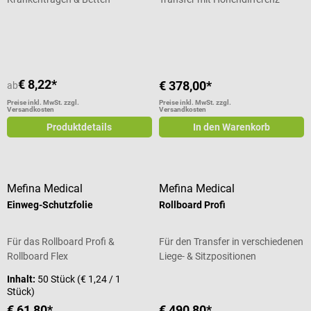
Durchschnittliche Bewertung von 5 von 5 Sternen
Durchschnittliche Bewertung von 5
€ 8,22*
€ 378,00*
ab
Preise inkl. MwSt. zzgl.
Preise inkl. MwSt. zzgl.
Versandkosten
Versandkosten
Produktdetails
In den Warenkorb
Mefina Medical
Mefina Medical
Einweg-Schutzfolie
Rollboard Profi
Für das Rollboard Profi &
Für den Transfer in verschiedenen
Rollboard Flex
Liege- & Sitzpositionen
Inhalt:
50 Stück
(€ 1,24 / 1
Stück)
€ 61,80*
€ 490,80*