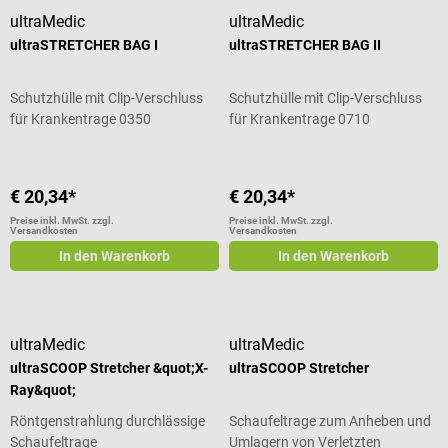
ultraMedic
ultraMedic
ultraSTRETCHER BAG I
ultraSTRETCHER BAG II
Schutzhülle mit Clip-Verschluss
Schutzhülle mit Clip-Verschluss
für Krankentrage 0350
für Krankentrage 0710
€ 20,34*
€ 20,34*
Preise inkl. MwSt. zzgl.
Preise inkl. MwSt. zzgl.
Versandkosten
Versandkosten
In den Warenkorb
In den Warenkorb
ultraMedic
ultraMedic
ultraSCOOP Stretcher &quot;X-
ultraSCOOP Stretcher
Ray&quot;
Röntgenstrahlung durchlässige
Schaufeltrage zum Anheben und
Schaufeltrage
Umlagern von Verletzten