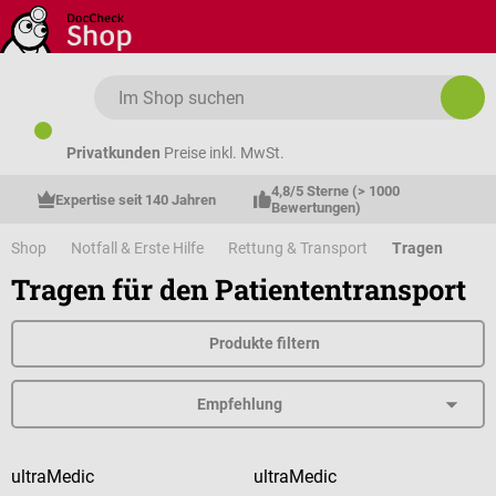
Zum Hauptinhalt springen
Privatkunden
Preise inkl. MwSt.
4,8/5 Sterne (> 1000 
Expertise seit 140 Jahren
Bewertungen)
Shop
Notfall & Erste Hilfe
Rettung & Transport
Tragen
Tragen für den Patiententransport
Produkte filtern
ultraMedic
ultraMedic