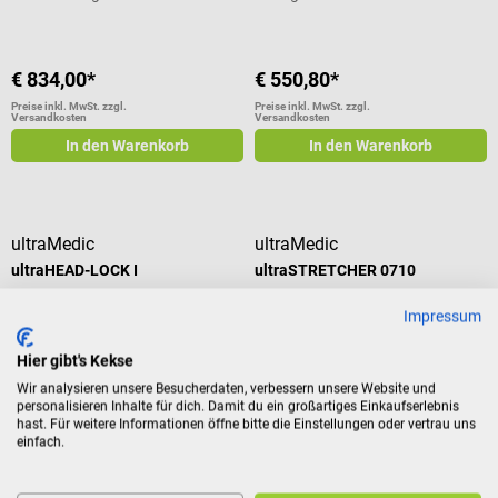
€ 834,00*
€ 550,80*
Preise inkl. MwSt. zzgl.
Preise inkl. MwSt. zzgl.
Versandkosten
Versandkosten
In den Warenkorb
In den Warenkorb
ultraMedic
ultraMedic
ultraHEAD-LOCK I
ultraSTRETCHER 0710
Impressum
Kopf-Fixierset zur sicheren
Krankentrage nach DIN 13024 K
Befestigung des Kopfes
Hier gibt's Kekse
Wir analysieren unsere Besucherdaten, verbessern unsere Website und
personalisieren Inhalte für dich. Damit du ein großartiges Einkaufserlebnis
hast. Für weitere Informationen öffne bitte die Einstellungen oder vertrau uns
€ 117,48*
€ 287,88*
einfach.
Preise inkl. MwSt. zzgl.
Preise inkl. MwSt. zzgl.
Versandkosten
Versandkosten