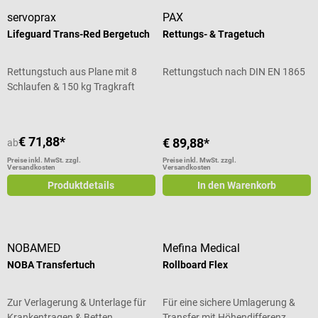
servoprax
PAX
Lifeguard Trans-Red Bergetuch
Rettungs- & Tragetuch
Rettungstuch aus Plane mit 8
Rettungstuch nach DIN EN 1865
Schlaufen & 150 kg Tragkraft
€ 71,88*
€ 89,88*
ab
Preise inkl. MwSt. zzgl.
Preise inkl. MwSt. zzgl.
Versandkosten
Versandkosten
Produktdetails
In den Warenkorb
NOBAMED
Mefina Medical
NOBA Transfertuch
Rollboard Flex
Zur Verlagerung & Unterlage für
Für eine sichere Umlagerung &
Krankentragen & Betten
Transfer mit Höhendifferenz