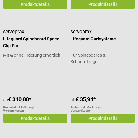
Produktdetails
Produktdetails
servoprax
servoprax
Lifeguard Spineboard Speed-
Lifeguard Gurtsysteme
Clip Pin
Mit & ohne Fixierung erhältlich
Für Spineboards &
Schaufeltragen
Durchschnittliche Bewertung von 5 von 5 Sternen
Durchschnittliche Bewertung von 5
€ 310,80*
€ 35,94*
ab
ab
Preise inkl. MwSt. zzgl.
Preise inkl. MwSt. zzgl.
Versandkosten
Versandkosten
Produktdetails
Produktdetails