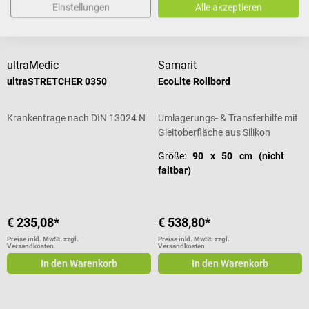
In den Warenkorb
In den Warenkorb
Einstellungen
Alle akzeptieren
ultraMedic
Samarit
ultraSTRETCHER 0350
EcoLite Rollbord
Krankentrage nach DIN 13024 N
Umlagerungs- & Transferhilfe mit
Gleitoberfläche aus Silikon
Größe:
90 x 50 cm (nicht
faltbar)
€ 235,08*
€ 538,80*
Preise inkl. MwSt. zzgl.
Preise inkl. MwSt. zzgl.
Versandkosten
Versandkosten
In den Warenkorb
In den Warenkorb