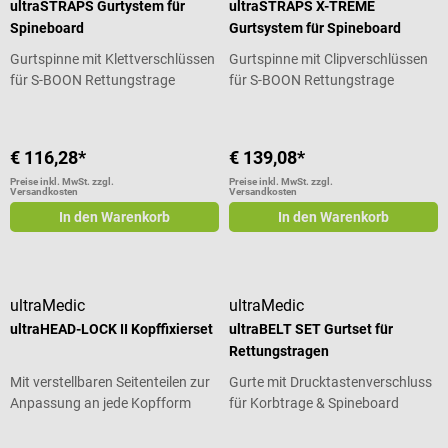
ultraSTRAPS Gurtystem für
ultraSTRAPS X-TREME
Spineboard
Gurtsystem für Spineboard
Gurtspinne mit Klettverschlüssen
Gurtspinne mit Clipverschlüssen
für S-BOON Rettungstrage
für S-BOON Rettungstrage
€ 116,28*
€ 139,08*
Preise inkl. MwSt. zzgl.
Preise inkl. MwSt. zzgl.
Versandkosten
Versandkosten
In den Warenkorb
In den Warenkorb
ultraMedic
ultraMedic
ultraHEAD-LOCK II Kopffixierset
ultraBELT SET Gurtset für
Rettungstragen
Mit verstellbaren Seitenteilen zur
Gurte mit Drucktastenverschluss
Anpassung an jede Kopfform
für Korbtrage & Spineboard