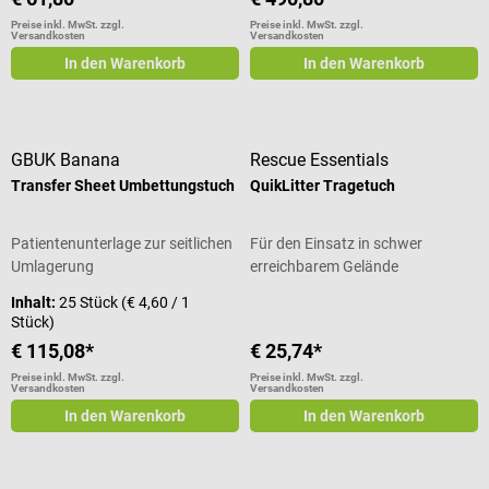
Preise inkl. MwSt. zzgl.
Preise inkl. MwSt. zzgl.
Versandkosten
Versandkosten
In den Warenkorb
In den Warenkorb
GBUK Banana
Rescue Essentials
Transfer Sheet Umbettungstuch
QuikLitter Tragetuch
Patientenunterlage zur seitlichen
Für den Einsatz in schwer
Umlagerung
erreichbarem Gelände
Inhalt:
25 Stück
(€ 4,60 / 1
Stück)
€ 115,08*
€ 25,74*
Preise inkl. MwSt. zzgl.
Preise inkl. MwSt. zzgl.
Versandkosten
Versandkosten
In den Warenkorb
In den Warenkorb