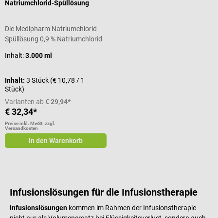
Natriumchlorid-Spüllösung
Die Medipharm Natriumchlorid-
Spüllösung 0,9 % Natriumchlorid
ist eine sterile, pyrogenfreie und
Inhalt:
3.000 ml
isotonische Spüllösung für
vielfältige medizinische
Anwendungen. Sie eignet sich
Inhalt:
3 Stück
(€ 10,78 / 1
Stück)
unter anderem zur
Wundreinigung, für urologische
Varianten ab
€ 29,94*
Eingriffe sowie zur Spülung von
€ 32,34*
Dialysekreisläufen.
Preise inkl. MwSt. zzgl.
Versandkosten
Produktdetails Sterile,
In den Warenkorb
isotonische Natriumchlorid-
Spüllösung 0,9 % Nicht zur
Injektion geeignet Zur Spülung bei
urologischen Eingriffen Zur
Entfernung von Blut- und
Infusionslösungen für die Infusionstherapie
Gewebefragmenten nach
Operationen Zur Spülung von
Infusionslösungen
kommen im Rahmen der Infusionstherapie
Dialysekreisläufen und Kathetern