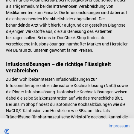
nicht nur als Volumenersatz bei Flüssigkeitsverlust, sondern auch
Auch für die Spülung und
als Trägermedium bei der intravenösen Verabreichung von
Reinigung von Wunden geeignet
Medikamenten zum Einsatz. Die Infusionslösungen sind dabei auf
Geeignet zur Reinigung
die entsprechenden Krankheitsbilder abgestimmt. Der
chirurgischer Instrumente PVC-
behandelnde Arzt wählt hierfür aufgrund der gestellten Diagnose
und pyrogenfrei In verschiedenen
diejenigen Wirkstoffe aus, die zur Genesung des Patienten
Packungsgrößen erhältlich
beitragen sollen. Bei uns im DocCheck Shop findest du
Lieferumfang 1 Packung
verschiedene Infusionslösungen namhafter Marken und Hersteller
Medipharm Natriumchlorid-
wie BBraun zu unseren gewohnt fairen Preisen.
Spüllösung in der gewählten
Ausführung
Infusionslösungen – die richtige Flüssigkeit
verabreichen
Zu den wohl bekanntesten Infusionslösungen zur
Infusionstherapie zählen die isotone Kochsalzlösung (NaCl) sowie
die Ringer Infusionslösung. Isotonische Kochsalzlösungen weisen
dabei die selbe Salzkonzentration auf wie das menschliche Blut.
Bei uns im Shop findest du isotonische Kochsalzlösungen wie die
NaCl 0,9 % Infusion von Herstellern wie BBraun. Ideal als
Trägerlösung für pharmazeutische Wirkstoffe geeignet, kannst die
NaCl Infusionslösung bei uns in verschiedenen Größen kaufen.
Impressum
Ringer Infusionen sind wässrige Infusionslösungen, die die