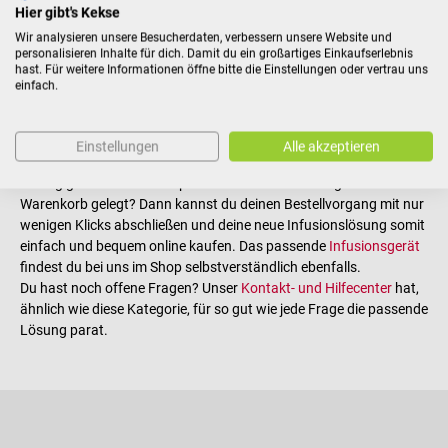
Hier gibt's Kekse
Elektrolyte Natrium, Kalium, Calcium und Chlorid enthalten.
Ringerlösungen eignen sich ähnlich wie die NaCl Infusionslösung
Wir analysieren unsere Besucherdaten, verbessern unsere Website und
personalisieren Inhalte für dich. Damit du ein großartiges Einkaufserlebnis
ebenfalls ideal als Trägermedium zur Verabreichung von
hast. Für weitere Informationen öffne bitte die Einstellungen oder vertrau uns
Medikamenten, werden oftmals aber auch als Infusion zur
einfach.
Volumensubstitution eingesetzt.
Infusionslösungen online im DocCheck Shop
Einstellungen
Alle akzeptieren
kaufen
Fündig geworden und die passende Infusionslösung in den
Warenkorb gelegt? Dann kannst du deinen Bestellvorgang mit nur
wenigen Klicks abschließen und deine neue Infusionslösung somit
einfach und bequem online kaufen. Das passende
Infusionsgerät
findest du bei uns im Shop selbstverständlich ebenfalls.
Du hast noch offene Fragen? Unser
Kontakt- und Hilfecenter
hat,
ähnlich wie diese Kategorie, für so gut wie jede Frage die passende
Lösung parat.