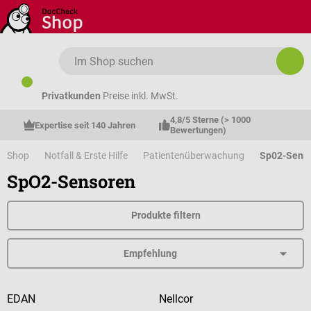
Zum Hauptinhalt springen
Privatkunden
Preise inkl. MwSt.
4,8/5 Sterne (> 1000 
Expertise seit 140 Jahren
Bewertungen)
Shop
Notfall & Erste Hilfe
Patientenüberwachung
Sp02-Sens
SpO2-Sensoren
Produkte filtern
EDAN
Nellcor