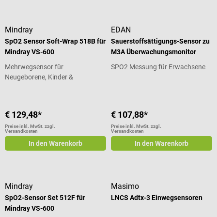
Mindray
EDAN
SpO2 Sensor Soft-Wrap 518B für
Sauerstoffsättigungs-Sensor zu
Mindray VS-600
M3A Überwachungsmonitor
Mehrwegsensor für
SPO2 Messung für Erwachsene
Neugeborene, Kinder &
Erwachsene
€ 129,48*
€ 107,88*
Preise inkl. MwSt. zzgl.
Preise inkl. MwSt. zzgl.
Versandkosten
Versandkosten
In den Warenkorb
In den Warenkorb
Mindray
Masimo
SpO2-Sensor Set 512F für
LNCS Adtx-3 Einwegsensoren
Mindray VS-600