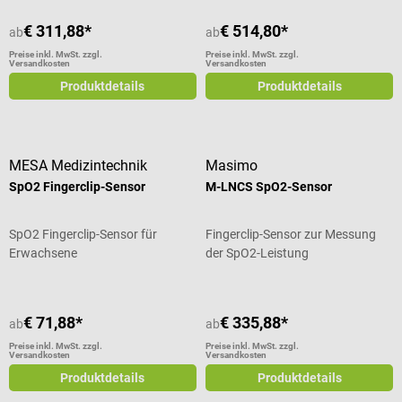
€ 311,88*
€ 514,80*
ab
ab
Preise inkl. MwSt. zzgl.
Preise inkl. MwSt. zzgl.
Versandkosten
Versandkosten
Produktdetails
Produktdetails
MESA Medizintechnik
Masimo
SpO2 Fingerclip-Sensor
M-LNCS SpO2-Sensor
SpO2 Fingerclip-Sensor für
Fingerclip-Sensor zur Messung
Erwachsene
der SpO2-Leistung
€ 71,88*
€ 335,88*
ab
ab
Preise inkl. MwSt. zzgl.
Preise inkl. MwSt. zzgl.
Versandkosten
Versandkosten
Produktdetails
Produktdetails