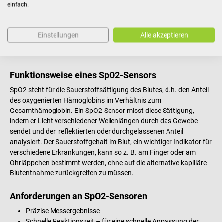
einfach.
Patientenversorgung sein.
Bei uns im DocCheck Shop bieten wir dir qualitativ hochwertige
SpO2-Sensoren von namhaften Herstellern wie Mindray und
Einstellungen
Alle akzeptieren
EDAN. Bei Bedarf gibt’s gleich auch den passenden
Patientenmonitor
oder das passende
Pulsoximeter
dazu!
Funktionsweise eines SpO2-Sensors
SpO2 steht für die Sauerstoffsättigung des Blutes, d.h. den Anteil
des oxygenierten Hämoglobins im Verhältnis zum
Gesamthämoglobin. Ein SpO2-Sensor misst diese Sättigung,
indem er Licht verschiedener Wellenlängen durch das Gewebe
sendet und den reflektierten oder durchgelassenen Anteil
analysiert. Der Sauerstoffgehalt im Blut, ein wichtiger Indikator für
verschiedene Erkrankungen, kann so z. B. am Finger oder am
Ohrläppchen bestimmt werden, ohne auf die alternative kapilläre
Blutentnahme zurückgreifen zu müssen.
Anforderungen an SpO2-Sensoren
Präzise Messergebnisse
Schnelle Reaktionszeit – für eine schnelle Anpassung der