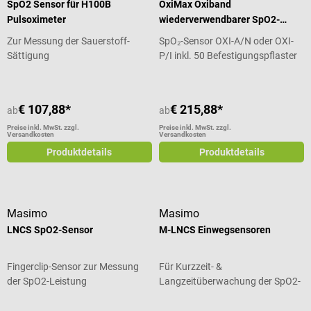
SpO2 Sensor für H100B
OxiMax Oxiband
Pulsoximeter
wiederverwendbarer SpO2-
Sensor
Zur Messung der Sauerstoff-
SpO₂-Sensor OXI-A/N oder OXI-
Sättigung
P/I inkl. 50 Befestigungspflaster
€ 107,88*
€ 215,88*
ab
ab
Preise inkl. MwSt. zzgl.
Preise inkl. MwSt. zzgl.
Versandkosten
Versandkosten
Produktdetails
Produktdetails
Masimo
Masimo
LNCS SpO2-Sensor
M-LNCS Einwegsensoren
Fingerclip-Sensor zur Messung
Für Kurzzeit- &
der SpO2-Leistung
Langzeitüberwachung der SpO2-
Leistung