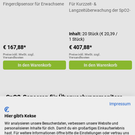
Fingerclipsensor für Erwachsene
Für Kurzzeit- &
Langzeitüberwachung der SpO2-
Leistung
Durchschnittliche Bewertung von 5 von 5 Sternen
Inhalt:
20 Stück
(€ 20,39 /
1 Stück)
€ 167,88*
€ 407,88*
Preise inkl. MwSt. zzgl.
Preise inkl. MwSt. zzgl.
Versandkosten
Versandkosten
In den Warenkorb
In den Warenkorb
SpO2-Sensoren für Überwachungsmonitore
und Pulsoximeter
Impressum
SpO2-Sensoren, Schlüsselkomponenten in Patientenmonitoren
Hier gibt's Kekse
und Pulsoximetern, sind essentiell für die Überwachung des
Wir analysieren unsere Besucherdaten, verbessern unsere Website und
Sauerstoffgehalts im Blut. Sie bieten wertvolle Informationen zur
personalisieren Inhalte für dich. Damit du ein großartiges Einkaufserlebnis
Atemfunktion und können somit entscheidend für die
hast. Für weitere Informationen öffne bitte die Einstellungen oder vertrau uns