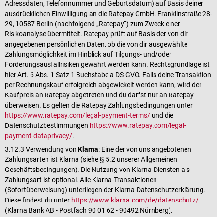
Adressdaten, Telefonnummer und Geburtsdatum) auf Basis deiner
ausdrücklichen Einwilligung an die Ratepay GmbH, Franklinstraße 28-
29, 10587 Berlin (nachfolgend „Ratepay“) zum Zweck einer
Risikoanalyse übermittelt. Ratepay prüft auf Basis der von dir
angegebenen persönlichen Daten, ob die von dir ausgewählte
Zahlungsmöglichkeit im Hinblick auf Tilgungs- und/oder
Forderungsausfallrisiken gewährt werden kann. Rechtsgrundlage ist
hier Art. 6 Abs. 1 Satz 1 Buchstabe a DS-GVO. Falls deine Transaktion
per Rechnungskauf erfolgreich abgewickelt werden kann, wird der
Kaufpreis an Ratepay abgetreten und du darfst nur an Ratepay
überweisen. Es gelten die Ratepay Zahlungsbedingungen unter
https://www.ratepay.com/legal-payment-terms/
und die
Datenschutzbestimmungen
https://www.ratepay.com/legal-
payment-dataprivacy/
.
3.12.3 Verwendung von
Klarna
: Eine der von uns angebotenen
Zahlungsarten ist Klarna (siehe § 5.2 unserer Allgemeinen
Geschäftsbedingungen). Die Nutzung von Klarna-Diensten als
Zahlungsart ist optional. Alle Klarna-Transaktionen
(Sofortüberweisung) unterliegen der Klarna-Datenschutzerklärung.
Diese findest du unter
https://www.klarna.com/de/datenschutz/
(Klarna Bank AB - Postfach 90 01 62 - 90492 Nürnberg).