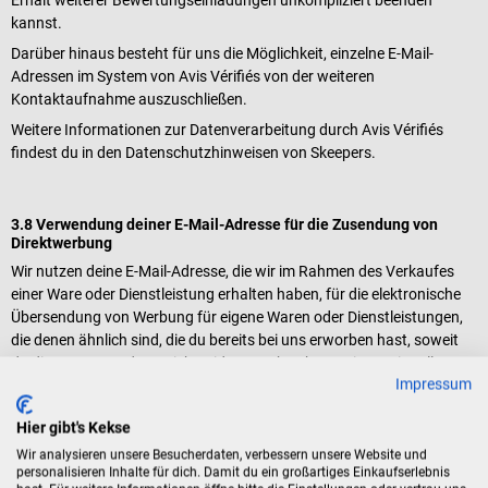
kannst.
Darüber hinaus besteht für uns die Möglichkeit, einzelne E-Mail-
Adressen im System von Avis Vérifiés von der weiteren
Kontaktaufnahme auszuschließen.
Weitere Informationen zur Datenverarbeitung durch Avis Vérifiés
findest du in den Datenschutzhinweisen von Skeepers.
3.8 Verwendung deiner E-Mail-Adresse für die Zusendung von
Direktwerbung
Wir nutzen deine E-Mail-Adresse, die wir im Rahmen des Verkaufes
einer Ware oder Dienstleistung erhalten haben, für die elektronische
Übersendung von Werbung für eigene Waren oder Dienstleistungen,
die denen ähnlich sind, die du bereits bei uns erworben hast, soweit
du dieser Verwendung nicht widersprochen hast. Die Bereitstellung
Impressum
der E-Mail-Adresse ist für den Vertragsschluss erforderlich. Eine
Nichtbereitstellung hat zur Folge, dass kein Vertrag geschlossen
Hier gibt's Kekse
werden kann. Die Verarbeitung erfolgt auf Grundlage des Art. 6 Abs.
1 lit. f DSGVO aus unserem überwiegenden berechtigten Interesse an
Wir analysieren unsere Besucherdaten, verbessern unsere Website und
personalisieren Inhalte für dich. Damit du ein großartiges Einkaufserlebnis
Direktwerbung. Du kannst die Direktwerbung jederzeit unter Nutzung