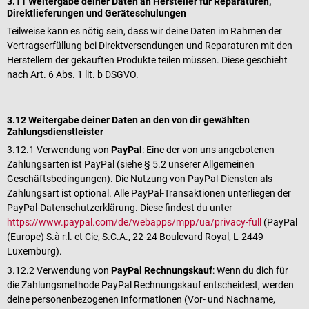
3.11 Weitergabe deiner Daten an Hersteller für Reparaturen,
Direktlieferungen und Geräteschulungen
Teilweise kann es nötig sein, dass wir deine Daten im Rahmen der
Vertragserfüllung bei Direktversendungen und Reparaturen mit den
Herstellern der gekauften Produkte teilen müssen. Diese geschieht
nach Art. 6 Abs. 1 lit. b DSGVO.
3.12 Weitergabe deiner Daten an den von dir gewählten
Zahlungsdienstleister
3.12.1 Verwendung von
PayPal
: Eine der von uns angebotenen
Zahlungsarten ist PayPal (siehe § 5.2 unserer Allgemeinen
Geschäftsbedingungen). Die Nutzung von PayPal-Diensten als
Zahlungsart ist optional. Alle PayPal-Transaktionen unterliegen der
PayPal-Datenschutzerklärung. Diese findest du unter
https://www.paypal.com/de/webapps/mpp/ua/privacy-full
(PayPal
(Europe) S.à r.l. et Cie, S.C.A., 22-24 Boulevard Royal, L-2449
Luxemburg).
3.12.2 Verwendung von
PayPal Rechnungskauf
: Wenn du dich für
die Zahlungsmethode PayPal Rechnungskauf entscheidest, werden
deine personenbezogenen Informationen (Vor- und Nachname,