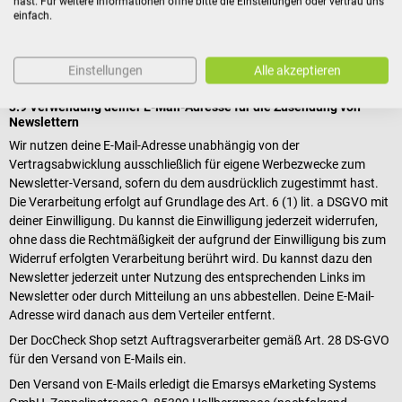
hast. Für weitere Informationen öffne bitte die Einstellungen oder vertrau uns
des entsprechenden Links in der E-Mail oder durch Mitteilung an uns
einfach.
abbestellen. Deine E-Mail-Adresse wird danach aus dem Verteiler
entfernt.
Einstellungen
Alle akzeptieren
3.9 Verwendung deiner E-Mail-Adresse für die Zusendung von
Newslettern
Wir nutzen deine E-Mail-Adresse unabhängig von der
Vertragsabwicklung ausschließlich für eigene Werbezwecke zum
Newsletter-Versand, sofern du dem ausdrücklich zugestimmt hast.
Die Verarbeitung erfolgt auf Grundlage des Art. 6 (1) lit. a DSGVO mit
deiner Einwilligung. Du kannst die Einwilligung jederzeit widerrufen,
ohne dass die Rechtmäßigkeit der aufgrund der Einwilligung bis zum
Widerruf erfolgten Verarbeitung berührt wird. Du kannst dazu den
Newsletter jederzeit unter Nutzung des entsprechenden Links im
Newsletter oder durch Mitteilung an uns abbestellen. Deine E-Mail-
Adresse wird danach aus dem Verteiler entfernt.
Der DocCheck Shop setzt Auftragsverarbeiter gemäß Art. 28 DS-GVO
für den Versand von E-Mails ein.
Den Versand von E-Mails erledigt die Emarsys eMarketing Systems