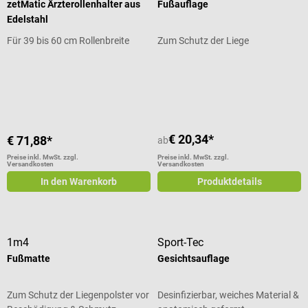
zetMatic Ärzterollenhalter aus
Fußauflage
Edelstahl
Für 39 bis 60 cm Rollenbreite
Zum Schutz der Liege
Durchschnittliche Bewertung von 5
€ 20,34*
€ 71,88*
ab
Preise inkl. MwSt. zzgl.
Preise inkl. MwSt. zzgl.
Versandkosten
Versandkosten
In den Warenkorb
Produktdetails
1m4
Sport-Tec
Fußmatte
Gesichtsauflage
Zum Schutz der Liegenpolster vor
Desinfizierbar, weiches Material &