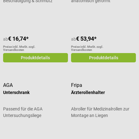
Beschädigung & Schmutz
anatomisch geformt
Durchschnittliche Bewertung von 5 von 5 Sternen
€ 16,74*
€ 53,94*
ab
ab
Preise inkl. MwSt. zzgl.
Preise inkl. MwSt. zzgl.
Versandkosten
Versandkosten
Produktdetails
Produktdetails
AGA
Fripa
Unterschrank
Ärzterollenhalter
Passend für die AGA
Abroller für Medizinalrollen zur
Untersuchungsliege
Montage an Liegen
Durchschnittliche Bewertung von 5