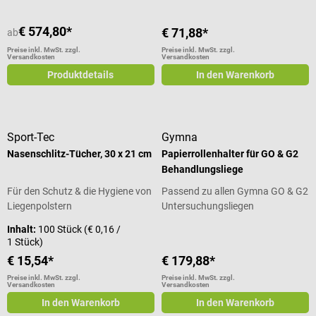
€ 574,80*
€ 71,88*
ab
Preise inkl. MwSt. zzgl.
Preise inkl. MwSt. zzgl.
Versandkosten
Versandkosten
Produktdetails
In den Warenkorb
Sport-Tec
Gymna
Nasenschlitz-Tücher, 30 x 21 cm
Papierrollenhalter für GO & G2
Behandlungsliege
Für den Schutz & die Hygiene von
Passend zu allen Gymna GO & G2
Liegenpolstern
Untersuchungsliegen
Inhalt:
100 Stück
(€ 0,16 /
1 Stück)
€ 15,54*
€ 179,88*
Preise inkl. MwSt. zzgl.
Preise inkl. MwSt. zzgl.
Versandkosten
Versandkosten
In den Warenkorb
In den Warenkorb