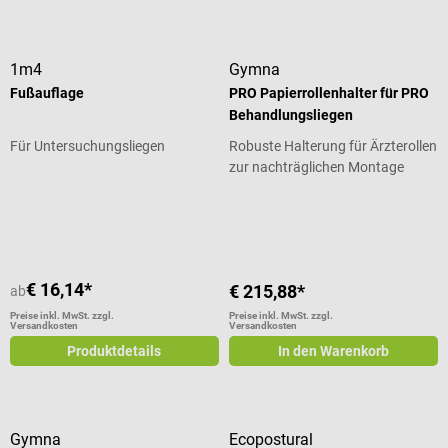
1m4
Gymna
Fußauflage
PRO Papierrollenhalter für PRO
Behandlungsliegen
Für Untersuchungsliegen
Robuste Halterung für Ärzterollen
zur nachträglichen Montage
Durchschnittliche Bewertung von 5 von 5 Sternen
€ 16,14*
€ 215,88*
ab
Preise inkl. MwSt. zzgl.
Preise inkl. MwSt. zzgl.
Versandkosten
Versandkosten
Produktdetails
In den Warenkorb
Gymna
Ecopostural