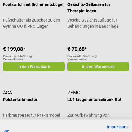
Footswitch mit Sicherheitsbügel
Gesichts-Gelkissen für
Therapieliegen
Fußschalter als Zubehör zu den
Weiche Gesichtsauflage für
Gymna GO & PRO Liegen
Behandlungen in Bauchlage
€ 199,08*
€ 70,68*
Preise inkl. MwSt. zzgl.
Preise inkl. MwSt. zzgl.
Versandkosten
Versandkosten
In den Warenkorb
In den Warenkorb
AGA
ZEMO
Polsterfarbmuster
LU1 Liegenunterschrank-Set
Farbmusterset für Praxismöbel
Zur Aufbewahrung von
von AGA
Praxisbedarfsmaterial &
Impressum
Unterlagen