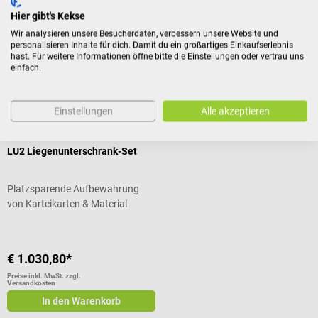
Hier gibt's Kekse
€ 2,39*
€ 1.030,80*
Wir analysieren unsere Besucherdaten, verbessern unsere Website und
personalisieren Inhalte für dich. Damit du ein großartiges Einkaufserlebnis
Preise inkl. MwSt. zzgl.
Preise inkl. MwSt. zzgl.
Versandkosten
Versandkosten
hast. Für weitere Informationen öffne bitte die Einstellungen oder vertrau uns
einfach.
In den Warenkorb
In den Warenkorb
Einstellungen
Alle akzeptieren
ZEMO
LU2 Liegenunterschrank-Set
Platzsparende Aufbewahrung
von Karteikarten & Material
€ 1.030,80*
Preise inkl. MwSt. zzgl.
Versandkosten
In den Warenkorb