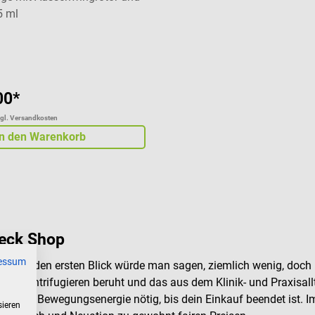
5 ml
liche Bewertung von 5 von 5 Sternen
00*
zgl. Versandkosten
In den Warenkorb
heck Shop
essum
n? Auf den ersten Blick würde man sagen, ziemlich wenig, doch 
das Zentrifugieren beruht und das aus dem Klinik- und Praxisall
 wenig Bewegungsenergie nötig, bis dein Einkauf beendet ist. I
sieren