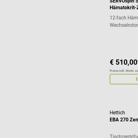
SERVOspin 
Hämatokrit-
12-fach Häma
Wechselrotor
€ 510,00
Preise inkl. MwSt. z
Hettich
EBA 270 Zen
Tischzentrif