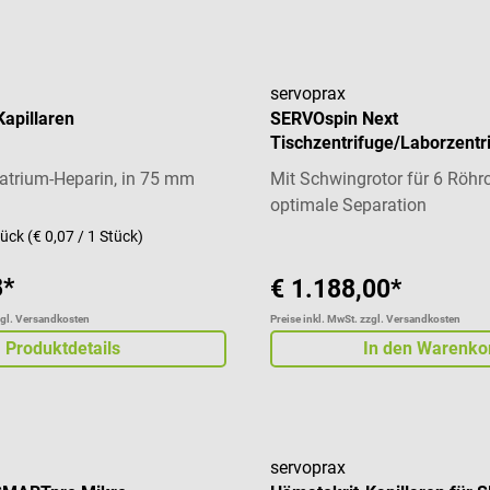
servoprax
apillaren
SERVOspin Next
Tischzentrifuge/Laborzentr
atrium-Heparin, in 75 mm
Mit Schwingrotor für 6 Röhr
optimale Separation
tück
(€ 0,07 / 1 Stück)
8*
€ 1.188,00*
zgl. Versandkosten
Preise inkl. MwSt. zzgl. Versandkosten
Produktdetails
In den Warenko
servoprax