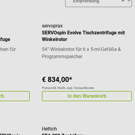
servoprax
SERVOspin Evolve Tischzentrifuge mit
ifuge
Winkelrotor
chen für
54°-Winkelrotor für 6 x 5-ml-Gefäße &
Programmspeicher
€ 834,00*
Preise inkl. MwSt. zzgl. Versandkosten
rb
In den Warenkorb
Hettich