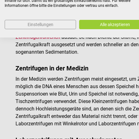
für den Labor und Praxisgebrauch von Top-Herstellern wi
Inhalte für dich. Damit du ein großartiges Einkaufserlebnis hast. Für weitere
Informationen öffne bitte die Einstellungen oder vertrau uns einfach.
Wie funktionieren Zentrifugen und wof
Die Zentrifugation ist ein Trennverfahren von Stoffen, d
Einstellungen
Alle akzeptieren
Grundlage ihrer Dichte voneinander zu trennen. Dabei erz
Zentrifugenröhrchen
ausübt. Je nach Dichte der Stoffe, w
Zentrifugalkraft ausgesetzt und werden schneller an de
sogenannten Sedimentation.
Zentrifugen in der Medizin
In der Medizin werden Zentrifugen meist eingesetzt, um 
möglich die DNA eines Menschen aus dessen Speichel her
Suspensorioen wie Blut, Urin und Speichel ist notwendig
Tischzentrifugen verwendet. Diese Kleinzentrifugen habe
dennoch Hochleistungsgeräte sind, an denen sich die Zentr
Zentrifugalkraft entweder das Material nicht trennt, od
Laborzentrifugen mit Winkelrotor und Laborzentrifugen 