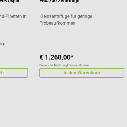
SERVOspin
EBA 200 Zentrifuge
nd-Pipetten in
Kleinzentrifuge für geringe
Probeaufkommen
Durchschnittliche Bewertung von 5 von 5 St
ck)
€ 1.260,00*
Preise inkl. MwSt. zzgl. Versandkosten
rb
In den Warenkorb