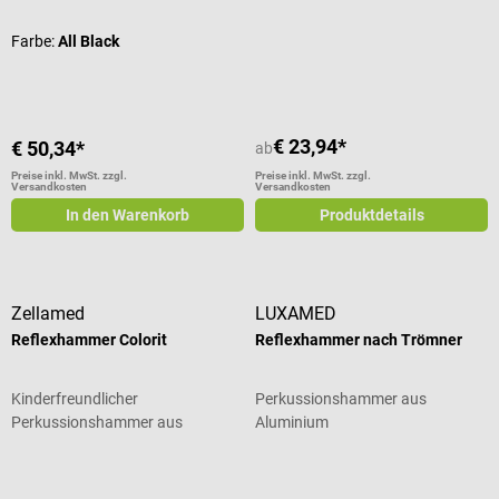
Farbe:
All Black
€ 23,94*
€ 50,34*
ab
Preise inkl. MwSt. zzgl.
Preise inkl. MwSt. zzgl.
Versandkosten
Versandkosten
In den Warenkorb
Produktdetails
Zellamed
LUXAMED
Reflexhammer Colorit
Reflexhammer nach Trömner
Kinderfreundlicher
Perkussionshammer aus
Perkussionshammer aus
Aluminium
eloxiertem Aluminium
Durchschnittliche Bewertung von 5 von 5 Sternen