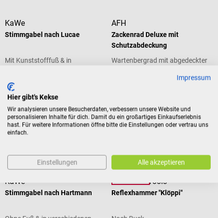
KaWe
AFH
Stimmgabel nach Lucae
Zackenrad Deluxe mit
Schutzabdeckung
Mit Kunststofffuß & in
Wartenbergrad mit abgedeckter
verschiedenen Frequenzen
Walze
Impressum
Hier gibt's Kekse
€ 65,88*
€ 10,74*
ab
ab
Wir analysieren unsere Besucherdaten, verbessern unsere Website und
personalisieren Inhalte für dich. Damit du ein großartiges Einkaufserlebnis
Preise inkl. MwSt. zzgl.
Preise inkl. MwSt. zzgl.
hast. Für weitere Informationen öffne bitte die Einstellungen oder vertrau uns
Versandkosten
Versandkosten
einfach.
Produktdetails
Produktdetails
Einstellungen
Alle akzeptieren
20%
KaWe
DocCheck Tools
Stimmgabel nach Hartmann
Reflexhammer "Klöppi"