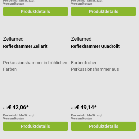
Preise inkl. MwSt. zzgl.
Preise inkl. MwSt. zzgl.
Versandkosten
Versandkosten
Produktdetails
Produktdetails
Zellamed
Zellamed
Reflexhammer Zellarit
Reflexhammer Quadrolit
Perkussionshammer in fröhlichen
Farbenfroher
Farben
Perkussionshammer aus
eloxiertem Aluminium
Durchschnittliche Bewertung von 5
€ 42,06*
€ 49,14*
ab
ab
Preise inkl. MwSt. zzgl.
Preise inkl. MwSt. zzgl.
Versandkosten
Versandkosten
Produktdetails
Produktdetails