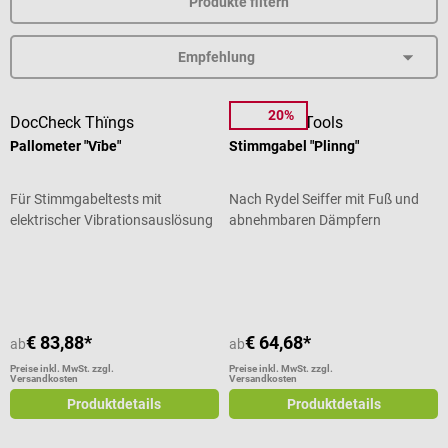
Produkte filtern
20%
DocCheck Thïngs
DocCheck Tools
Pallometer "Vībe"
Stimmgabel "Plinng"
Für Stimmgabeltests mit
Nach Rydel Seiffer mit Fuß und
elektrischer Vibrationsauslösung
abnehmbaren Dämpfern
Durchschnittliche Bewertung von 5 von 5 Sternen
Durchschnittliche Bewertung von 4
€ 83,88*
€ 64,68*
ab
ab
Preise inkl. MwSt. zzgl.
Preise inkl. MwSt. zzgl.
Versandkosten
Versandkosten
Produktdetails
Produktdetails