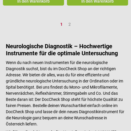
In den Warenkorb
In den Warenkorb
Seite
Seite
1
2
Neurologische Diagnostik – Hochwertige
Instrumente für die optimale Untersuchung
Wenn du nach neuen Instrumenten für die neurologische
Diagnostik suchst, bist du im DocCheck Shop an der richtigen
Adresse. Wir bieten dir alles, was du für eine effiziente und
gründliche neurologische Untersuchung in der Ordination oder im
Spital benötigst. Bei uns findest du Mono- und Mikrofilamente,
Nervenrädchen, Reflexhämmer, Stimmgabeln und Co. Und das
Beste daran ist: Der DocCheck Shop steht für höchste Qualität zu
fairen Preisen. Bestelle deinen Wunschartikel einfach online im
DocCheck Shop und lasse dir dein neues Diagnostikinstrument für
die Neurologie ganz bequem an deine Wunschadresse in
Österreich liefern.