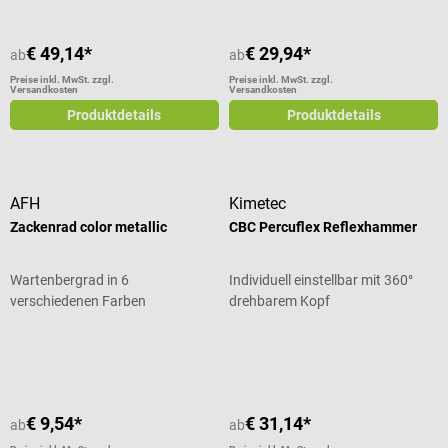
€ 49,14*
€ 29,94*
ab
ab
Preise inkl. MwSt. zzgl.
Preise inkl. MwSt. zzgl.
Versandkosten
Versandkosten
Produktdetails
Produktdetails
AFH
Kimetec
Zackenrad color metallic
CBC Percuflex Reflexhammer
Wartenbergrad in 6
Individuell einstellbar mit 360°
verschiedenen Farben
drehbarem Kopf
Durchschnittliche Bewertung von 4
€ 9,54*
€ 31,14*
ab
ab