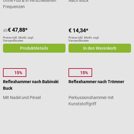
Ohne Fuß & in verschiedenen
Nach Buck
Frequenzen
€ 47,88*
€ 14,34*
ab
Preise inkl. MwSt. zzgl.
Preise inkl. MwSt. zzgl.
Versandkosten
Versandkosten
Produktdetails
In den Warenkorb
15%
15%
MDF
MDF
Reflexhammer nach Babinski
Reflexhammer nach Trömner
Buck
Mit Nadel und Pinsel
Perkussionshammer mit
Kunststoffgriff
Durchschnittliche Bewertung von 4.