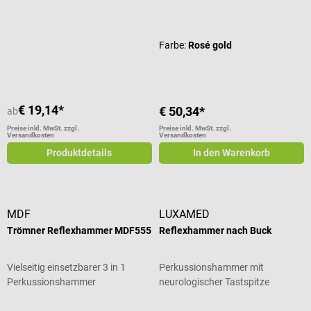
Durchschnittliche Bewertung von 5 von 5 Sternen
Durchschnittliche Bewertung von 3
Farbe:
Rosé gold
€ 19,14*
€ 50,34*
ab
Preise inkl. MwSt. zzgl.
Preise inkl. MwSt. zzgl.
Versandkosten
Versandkosten
Produktdetails
In den Warenkorb
MDF
LUXAMED
Trömner Reflexhammer MDF555
Reflexhammer nach Buck
Vielseitig einsetzbarer 3 in 1
Perkussionshammer mit
Perkussionshammer
neurologischer Tastspitze
Durchschnittliche Bewertung von 3 von 5 Sternen