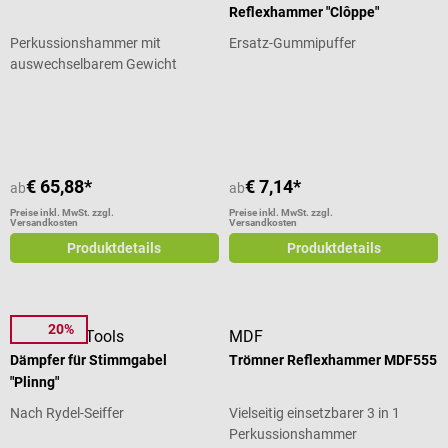
Reflexhammer "Clôppe"
Perkussionshammer mit
Ersatz-Gummipuffer
auswechselbarem Gewicht
Durchschnittliche Bewertung von 4.25 von 5 Sternen
€ 65,88*
€ 7,14*
ab
ab
Preise inkl. MwSt. zzgl.
Preise inkl. MwSt. zzgl.
Versandkosten
Versandkosten
Produktdetails
Produktdetails
20%
DocCheck Tools
MDF
Dämpfer für Stimmgabel
Trömner Reflexhammer MDF555
"Plinng"
Nach Rydel-Seiffer
Vielseitig einsetzbarer 3 in 1
Perkussionshammer