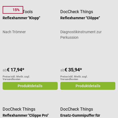
15%
DocCheck Tools
DocCheck Thïngs
Reflexhammer "Klopp"
Reflexhammer "Clôppe"
Nach Trömner
Diagnostikinstrument zur
Perkussion
Durchschnittliche Bewertung von 4.63 von 5 Sternen
Durchschnittliche Bewertung von 4.
€ 17,94*
€ 35,94*
ab
ab
Preise inkl. MwSt. zzgl.
Preise inkl. MwSt. zzgl.
Versandkosten
Versandkosten
Produktdetails
Produktdetails
DocCheck Thïngs
DocCheck Thïngs
Reflexhammer "Clôppe Pro"
Ersatz-Gummipuffer für