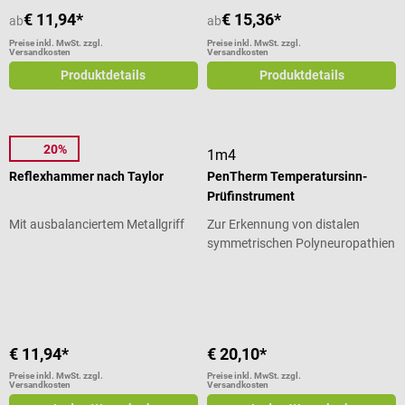
€ 11,94*
€ 15,36*
ab
ab
Preise inkl. MwSt. zzgl.
Preise inkl. MwSt. zzgl.
Versandkosten
Versandkosten
Produktdetails
Produktdetails
20%
MDF
1m4
Reflexhammer nach Taylor
PenTherm Temperatursinn-
Prüfinstrument
Mit ausbalanciertem Metallgriff
Zur Erkennung von distalen
symmetrischen Polyneuropathien
Durchschnittliche Bewertung von 5
€ 11,94*
€ 20,10*
Preise inkl. MwSt. zzgl.
Preise inkl. MwSt. zzgl.
Versandkosten
Versandkosten