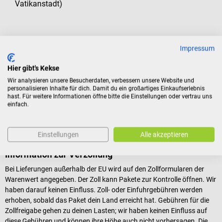
Vatikanstadt)
Impressum
Sonstige Informationen
Hier gibt's Kekse
Wir analysieren unsere Besucherdaten, verbessern unsere Website und
Postfächer
personalisieren Inhalte für dich. Damit du ein großartiges Einkaufserlebnis
hast. Für weitere Informationen öffne bitte die Einstellungen oder vertrau uns
Lieferungen an Postfachadressen sind in Deutschland nicht möglich.
einfach.
Bei ausländischen Adressen bitten wir dich, dich vor Ort über die
Zustellung von Frachtsendungen an Postfächer (PO Box) zu
erkundigen.
Einstellungen
Alle akzeptieren
Information zur Verzollung
Bei Lieferungen außerhalb der EU wird auf den Zollformularen der
Warenwert angegeben. Der Zoll kann Pakete zur Kontrolle öffnen. Wir
haben darauf keinen Einfluss. Zoll- oder Einfuhrgebühren werden
erhoben, sobald das Paket dein Land erreicht hat. Gebühren für die
Zollfreigabe gehen zu deinen Lasten; wir haben keinen Einfluss auf
diese Gebühren und können ihre Höhe auch nicht vorhersagen. Die