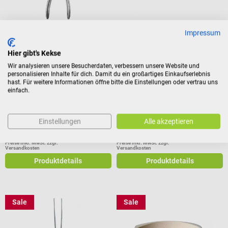
Impressum
Tekno-Medical
MTM
Gipsabreißzange
Halsted-Mosquito-Klemme
Hier gibt's Kekse
Wir analysieren unsere Besucherdaten, verbessern unsere Website und
Zange nach Wolff
Steriles Einmalinstrument in
personalisieren Inhalte für dich. Damit du ein großartiges Einkaufserlebnis
hast. Für weitere Informationen öffne bitte die Einstellungen oder vertrau uns
gerader oder gebogener Form
einfach.
Einstellungen
Alle akzeptieren
€ 63,48*
-20%
€ 65,88*
-20%
€ 50,78*
€ 52,70*
Preise inkl. MwSt. zzgl.
Preise inkl. MwSt. zzgl.
Versandkosten
Versandkosten
Produktdetails
Produktdetails
Sale
Sale