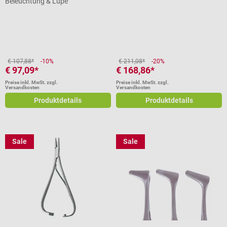
Beleuchtung & Lupe
Durchschnittliche Bewertung von 4.5 von 5 Sternen
€ 107,88*
-10%
€ 211,08*
-20%
€ 97,09*
€ 168,86*
Preise inkl. MwSt. zzgl.
Preise inkl. MwSt. zzgl.
Versandkosten
Versandkosten
Produktdetails
Produktdetails
Sale
Sale