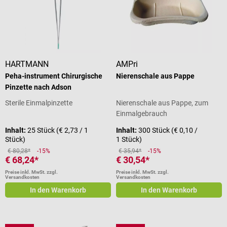
HARTMANN
AMPri
Peha-instrument Chirurgische
Nierenschale aus Pappe
Pinzette nach Adson
Sterile Einmalpinzette
Nierenschale aus Pappe, zum
Einmalgebrauch
Inhalt:
25 Stück
(€ 2,73 / 1
Inhalt:
300 Stück
(€ 0,10 /
Stück)
1 Stück)
€ 80,28*
-15%
€ 35,94*
-15%
€ 68,24*
€ 30,54*
Preise inkl. MwSt. zzgl.
Preise inkl. MwSt. zzgl.
Versandkosten
Versandkosten
In den Warenkorb
In den Warenkorb