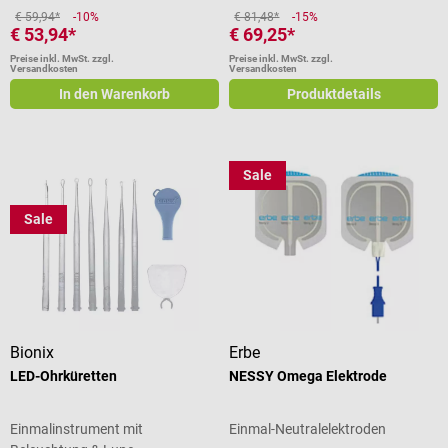
€ 59,94*
-10%
€ 81,48*
-15%
€ 53,94*
€ 69,25*
Preise inkl. MwSt. zzgl.
Preise inkl. MwSt. zzgl.
Versandkosten
Versandkosten
In den Warenkorb
Produktdetails
Sale
Sale
Bionix
Erbe
LED-Ohrküretten
NESSY Omega Elektrode
Einmalinstrument mit
Einmal-Neutralelektroden