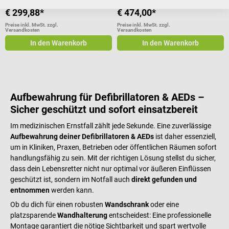
Varianten ab
€ 299,88*
€ 299,88*
€ 474,00*
Preise inkl. MwSt. zzgl.
Preise inkl. MwSt. zzgl.
Versandkosten
Versandkosten
In den Warenkorb
In den Warenkorb
Aufbewahrung für Defibrillatoren & AEDs –
Sicher geschützt und sofort einsatzbereit
Im medizinischen Ernstfall zählt jede Sekunde. Eine zuverlässige
Aufbewahrung deiner Defibrillatoren & AEDs
ist daher essenziell,
um in Kliniken, Praxen, Betrieben oder öffentlichen Räumen sofort
handlungsfähig zu sein. Mit der richtigen Lösung stellst du sicher,
dass dein Lebensretter nicht nur optimal vor äußeren Einflüssen
geschützt ist, sondern im Notfall auch
direkt gefunden und
entnommen
werden kann.
Ob du dich für einen robusten
Wandschrank
oder eine
platzsparende
Wandhalterung
entscheidest: Eine professionelle
Montage garantiert die nötige Sichtbarkeit und spart wertvolle