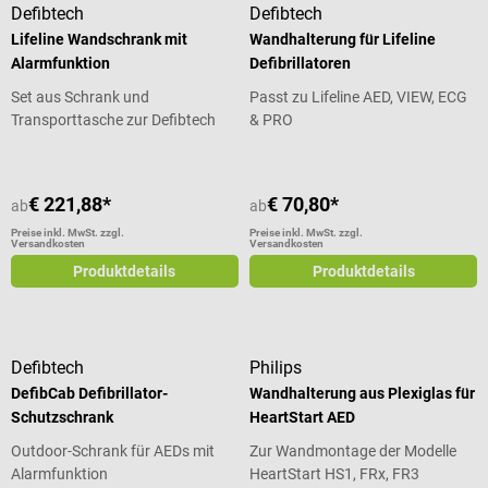
Defibtech
Defibtech
Lifeline Wandschrank mit
Wandhalterung für Lifeline
Alarmfunktion
Defibrillatoren
Set aus Schrank und
Passt zu Lifeline AED, VIEW, ECG
Transporttasche zur Defibtech
& PRO
Lifeline AED Serie
€ 221,88*
€ 70,80*
ab
ab
Preise inkl. MwSt. zzgl.
Preise inkl. MwSt. zzgl.
Versandkosten
Versandkosten
Produktdetails
Produktdetails
Defibtech
Philips
DefibCab Defibrillator-
Wandhalterung aus Plexiglas für
Schutzschrank
HeartStart AED
Outdoor-Schrank für AEDs mit
Zur Wandmontage der Modelle
Alarmfunktion
HeartStart HS1, FRx, FR3