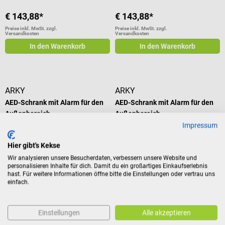
€ 143,88*
€ 143,88*
Preise inkl. MwSt. zzgl.
Preise inkl. MwSt. zzgl.
Versandkosten
Versandkosten
In den Warenkorb
In den Warenkorb
ARKY
ARKY
AED-Schrank mit Alarm für den
AED-Schrank mit Alarm für den
Außenbereich
Außenbereich
Impressum
Für den Außenbereich & für
Für den Außenbereich & für
Temperaturen von bis zu - 45 °C
Temperaturen von bis zu - 45 °C
Hier gibt's Kekse
Durchschnittliche Bewertung von 5 von 5 Sternen
Durchschnittliche Bewertung von 5
Wir analysieren unsere Besucherdaten, verbessern unsere Website und
personalisieren Inhalte für dich. Damit du ein großartiges Einkaufserlebnis
hast. Für weitere Informationen öffne bitte die Einstellungen oder vertrau uns
Variante:
ohne
Variante:
mit Heizelementen
einfach.
Heizelemente
Einstellungen
Alle akzeptieren