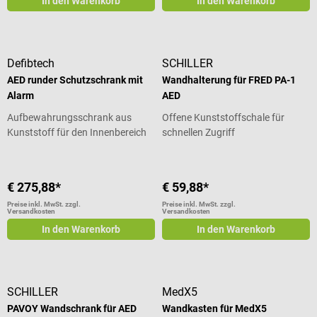
In den Warenkorb
In den Warenkorb
Defibtech
SCHILLER
AED runder Schutzschrank mit
Wandhalterung für FRED PA-1
Alarm
AED
Aufbewahrungsschrank aus
Offene Kunststoffschale für
Kunststoff für den Innenbereich
schnellen Zugriff
€ 275,88*
€ 59,88*
Preise inkl. MwSt. zzgl.
Preise inkl. MwSt. zzgl.
Versandkosten
Versandkosten
In den Warenkorb
In den Warenkorb
SCHILLER
MedX5
PAVOY Wandschrank für AED
Wandkasten für MedX5