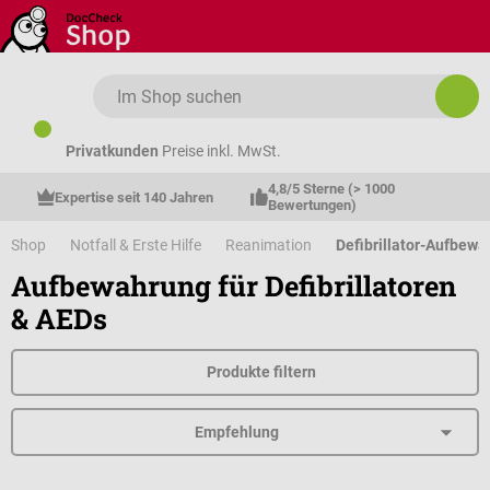
Zum Hauptinhalt springen
Privatkunden
Preise inkl. MwSt.
4,8/5 Sterne (> 1000 
Expertise seit 140 Jahren
Bewertungen)
Shop
Notfall & Erste Hilfe
Reanimation
Defibrillator-Aufbew
Aufbewahrung für Defibrillatoren
& AEDs
Produkte filtern