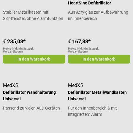
HeartSine Defibrillator
Stabiler Metallkasten mit
Aus Acrylglas zur Aufbewahrung
Sichtfenster, ohne Alarmfunktion
im Innenbereich
€ 235,08*
€ 167,88*
Preise inkl. MwSt. zzgl.
Preise inkl. MwSt. zzgl.
Versandkosten
Versandkosten
In den Warenkorb
In den Warenkorb
MedX5
MedX5
Defibrillator Wandhalterung
Defibrillator Metallwandkasten
Universal
Universal
Passend zu vielen AED Geräten
Für den Innenbereich & mit
integriertem Alarm
Durchschnittliche Bewertung von 5