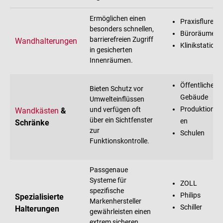
Ermöglichen einen
Praxisflure
besonders schnellen,
Büroräume
barrierefreien Zugriff
Wandhalterungen
Klinikstatione
in gesicherten
Innenräumen.
Öffentliche
Bieten Schutz vor
Gebäude
Umwelteinflüssen
Produktionsha
und verfügen oft
Wandkästen
&
über ein Sichtfenster
en
Schränke
zur
Schulen
Funktionskontrolle.
Passgenaue
Systeme für
ZOLL
spezifische
Philips
Spezialisierte
Markenhersteller
Schiller
Halterungen
gewährleisten einen
extrem sicheren