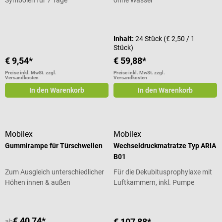
Durchschnittliche Bewertung von 5 von 5 Sternen
Inhalt:
24 Stück
(€ 2,50 / 1
Stück)
€ 9,54*
€ 59,88*
Preise inkl. MwSt. zzgl.
Preise inkl. MwSt. zzgl.
Versandkosten
Versandkosten
In den Warenkorb
In den Warenkorb
Mobilex
Mobilex
Gummirampe für Türschwellen
Wechseldruckmatratze Typ ARIA
B01
Zum Ausgleich unterschiedlicher
Für die Dekubitusprophylaxe mit
Höhen innen & außen
Luftkammern, inkl. Pumpe
€ 40,74*
€ 107,88*
ab