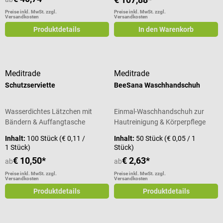
Preise inkl. MwSt. zzgl.
Preise inkl. MwSt. zzgl.
Versandkosten
Versandkosten
Produktdetails
In den Warenkorb
Meditrade
Meditrade
Schutzserviette
BeeSana Waschhandschuh
Wasserdichtes Lätzchen mit
Einmal-Waschhandschuh zur
Bändern & Auffangtasche
Hautreinigung & Körperpflege
Inhalt:
100 Stück
(€ 0,11 /
Inhalt:
50 Stück
(€ 0,05 / 1
1 Stück)
Stück)
€ 10,50*
€ 2,63*
ab
ab
Preise inkl. MwSt. zzgl.
Preise inkl. MwSt. zzgl.
Versandkosten
Versandkosten
Produktdetails
Produktdetails