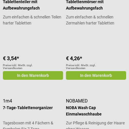
Tablettenteiler mit
Tablettenmörser mit
Aufbewahrungsfach
Aufbewahrungsfach
Zum einfachen & schnellen Teilen
Zum einfachen & schnellen
harter Tabletten
Zermahlen harter Tabletten
Durchschnittliche Bewertung von 5 von 5 Sternen
Durchschnittliche Bewertung von 5
€ 3,54*
€ 4,26*
Preise inkl. MwSt. zzgl.
Preise inkl. MwSt. zzgl.
Versandkosten
Versandkosten
In den Warenkorb
In den Warenkorb
1m4
NOBAMED
7-Tage-Tablettenorganizer
NOBA Wash Cap
Einmalwaschhaube
Tagesboxen mit 4 Fächern &
Zur Pflege & Reinigung der Haare
Symbolen für 7 Tage
ohne Wasser