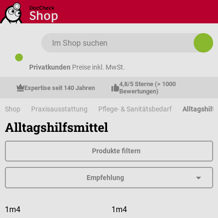
Zum Hauptinhalt springen
Privatkunden
Preise inkl. MwSt.
4,8/5 Sterne (> 1000 
Expertise seit 140 Jahren
Bewertungen)
Shop
Praxisausstattung
Pflege- & Sanitätsbedarf
Alltagshilf
Alltagshilfsmittel
Produkte filtern
1m4
1m4