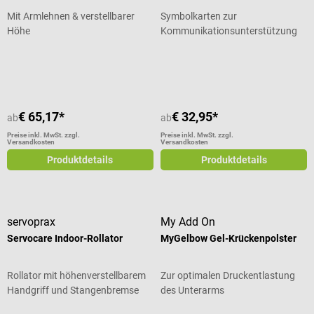
Mit Armlehnen & verstellbarer
Symbolkarten zur
Höhe
Kommunikationsunterstützung
Durchschnittliche Bewertung von 5 von 5 Sternen
€ 65,17*
€ 32,95*
ab
ab
Preise inkl. MwSt. zzgl.
Preise inkl. MwSt. zzgl.
Versandkosten
Versandkosten
Produktdetails
Produktdetails
servoprax
My Add On
Servocare Indoor-Rollator
MyGelbow Gel-Krückenpolster
Rollator mit höhenverstellbarem
Zur optimalen Druckentlastung
Handgriff und Stangenbremse
des Unterarms
Durchschnittliche Bewertung von 5