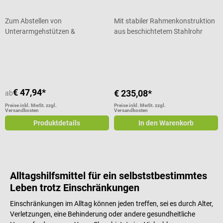
Zum Abstellen von
Mit stabiler Rahmenkonstruktion
Unterarmgehstützen &
aus beschichtetem Stahlrohr
Gehstöcken
Durchschnittliche Bewertung von 5 von 5 Sternen
€ 47,94*
€ 235,08*
ab
Preise inkl. MwSt. zzgl.
Preise inkl. MwSt. zzgl.
Versandkosten
Versandkosten
Produktdetails
In den Warenkorb
Alltagshilfsmittel für ein selbststbestimmtes
Leben trotz Einschränkungen
Einschränkungen im Alltag können jeden treffen, sei es durch Alter,
Verletzungen, eine Behinderung oder andere gesundheitliche