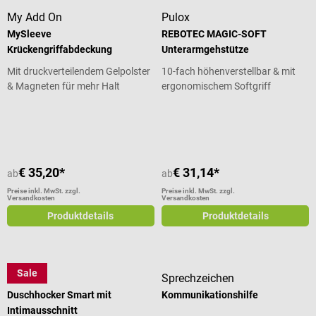
My Add On
Pulox
MySleeve
REBOTEC MAGIC-SOFT
Krückengriffabdeckung
Unterarmgehstütze
Mit druckverteilendem Gelpolster
10-fach höhenverstellbar & mit
& Magneten für mehr Halt
ergonomischem Softgriff
Durchschnittliche Bewertung von 5 von 5 Sternen
€ 35,20*
€ 31,14*
ab
ab
Preise inkl. MwSt. zzgl.
Preise inkl. MwSt. zzgl.
Versandkosten
Versandkosten
Produktdetails
Produktdetails
Sale
Careline
Sprechzeichen
Duschhocker Smart mit
Kommunikationshilfe
Intimausschnitt