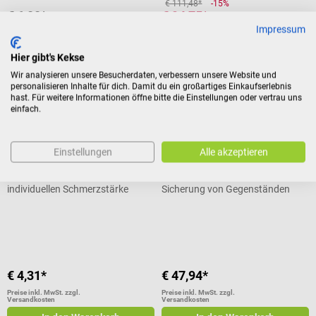
€ 111,48*
-15%
€ 6,00*
€ 94,75*
Impressum
Preise inkl. MwSt. zzgl.
Preise inkl. MwSt. zzgl.
Versandkosten
Versandkosten
Hier gibt's Kekse
In den Warenkorb
In den Warenkorb
Wir analysieren unsere Besucherdaten, verbessern unsere Website und
personalisieren Inhalte für dich. Damit du ein großartiges Einkaufserlebnis
hast. Für weitere Informationen öffne bitte die Einstellungen oder vertrau uns
einfach.
BOI
Bouncer
Schmerzlineal
Beat It Mehrzweckklemme
Einstellungen
Alle akzeptieren
Zur Selbsteinschätzung der
Mit verstellbarer Öffnung zur
individuellen Schmerzstärke
Sicherung von Gegenständen
Durchschnittliche Bewertung von 5
€ 4,31*
€ 47,94*
Preise inkl. MwSt. zzgl.
Preise inkl. MwSt. zzgl.
Versandkosten
Versandkosten