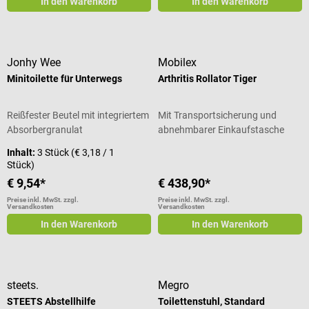
In den Warenkorb
In den Warenkorb
Jonhy Wee
Mobilex
Minitoilette für Unterwegs
Arthritis Rollator Tiger
Reißfester Beutel mit integriertem
Mit Transportsicherung und
Absorbergranulat
abnehmbarer Einkaufstasche
Inhalt:
3 Stück
(€ 3,18 / 1
Stück)
€ 9,54*
€ 438,90*
Preise inkl. MwSt. zzgl.
Preise inkl. MwSt. zzgl.
Versandkosten
Versandkosten
In den Warenkorb
In den Warenkorb
steets.
Megro
STEETS Abstellhilfe
Toilettenstuhl, Standard