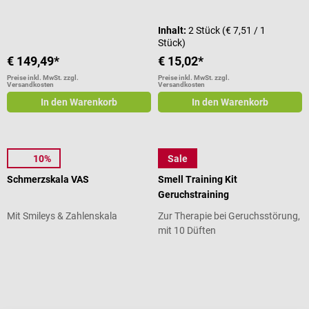
Inhalt:
2 Stück
(€ 7,51 / 1
Stück)
€ 149,49*
€ 15,02*
Preise inkl. MwSt. zzgl.
Preise inkl. MwSt. zzgl.
Versandkosten
Versandkosten
In den Warenkorb
In den Warenkorb
10%
Sale
AFH
NOSA
Schmerzskala VAS
Smell Training Kit
Geruchstraining
Mit Smileys & Zahlenskala
Zur Therapie bei Geruchsstörung,
mit 10 Düften
Durchschnittliche Bewertung von 3