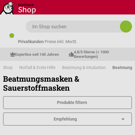
Zum Hauptinhalt springen
Privatkunden
Preise inkl. MwSt.
4,8/5 Sterne (> 1000 
Expertise seit 140 Jahren
Bewertungen)
Shop
Notfall & Erste Hilfe
Beatmung & Intubation
Beatmungs
Beatmungsmasken &
Sauerstoffmasken
Produkte filtern