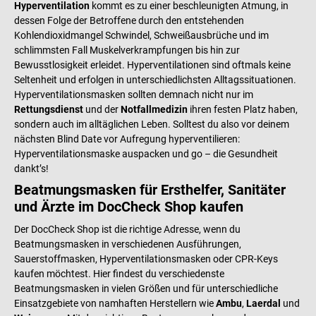
Hyperventilation
kommt es zu einer beschleunigten Atmung, in
dessen Folge der Betroffene durch den entstehenden
Kohlendioxidmangel Schwindel, Schweißausbrüche und im
schlimmsten Fall Muskelverkrampfungen bis hin zur
Bewusstlosigkeit erleidet. Hyperventilationen sind oftmals keine
Seltenheit und erfolgen in unterschiedlichsten Alltagssituationen.
Hyperventilationsmasken sollten demnach nicht nur im
Rettungsdienst
und der
Notfallmedizin
ihren festen Platz haben,
sondern auch im alltäglichen Leben. Solltest du also vor deinem
nächsten Blind Date vor Aufregung hyperventilieren:
Hyperventilationsmaske auspacken und go – die Gesundheit
dankt’s!
Beatmungsmasken für Ersthelfer, Sanitäter
und Ärzte im DocCheck Shop kaufen
Der DocCheck Shop ist die richtige Adresse, wenn du
Beatmungsmasken in verschiedenen Ausführungen,
Sauerstoffmasken, Hyperventilationsmasken oder CPR-Keys
kaufen möchtest. Hier findest du verschiedenste
Beatmungsmasken in vielen Größen und für unterschiedliche
Einsatzgebiete von namhaften Herstellern wie
Ambu
,
Laerdal
und