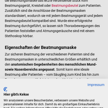
die Beatmungsmaske das letzte verbindende Stück vom
Beatmungsgerät, Kreisteil oder
Beatmungsbeutel
zum Patienten.
Zusätzlich sind die Anschlüsse der Beatmungsmasken
standardisiert, wodurch sie mit jedem Beatmungsgerät und jedem
Beatmungsbeutel kompatibel sind. Wurde eine erfolgreiche
Beatmung durchgeführt, so lassen sich Thoraxbewegungen des
Patienten feststellen und Atmungsgeräusche sind mit einem
Stethoskop hörbar.
Eigenschaften der Beatmungsmaske
Zur sicheren Beatmung der verschiedenen Patienten sind die
Beatmungsmasken in unterschiedlichen Größen erhältlich und
den
anatomischen Gegebenheiten des menschlichen Mund-
sowie Nasenbereichs angepasst
. Somit kann eine ideale
Beatmung aller Patienten – vom Säugling zum Kind bis hin zum
Erwachsenen – gewährleistet werden. Meist bestehen die
Impressum
Beatmungsmasken aus einem durchsichtigen Kunststoffkörper,
um die Nase und den Mund des Patienten beobachten zu können.
Hier gibt's Kekse
Damit die Beatmungsmasken luftdicht auf den Gesichtern der
Patienten abschließen, sind sie zumeist mit einem elastischen
Wir analysieren unsere Besucherdaten, verbessern unsere Website und
personalisieren Inhalte für dich. Damit du ein großartiges Einkaufserlebnis
Rand versehen. Die anatomische Form, oftmals in Tropfenform,