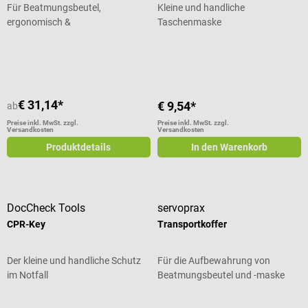
Für Beatmungsbeutel,
Kleine und handliche
ergonomisch &
Taschenmaske
wiederverwendbar
Durchschnittliche Bewertung von 5
€ 31,14*
€ 9,54*
ab
Preise inkl. MwSt. zzgl.
Preise inkl. MwSt. zzgl.
Versandkosten
Versandkosten
Produktdetails
In den Warenkorb
DocCheck Tools
servoprax
CPR-Key
Transportkoffer
Der kleine und handliche Schutz
Für die Aufbewahrung von
im Notfall
Beatmungsbeutel und -maske
Durchschnittliche Bewertung von 5 von 5 Sternen