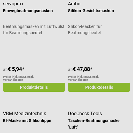
servoprax
Ambu
Einwegbeatmungsmasken
Silikon-Gesichtsmasken
Beatmungsmasken mit Luftwulst
Silikon-Masken für
für Beatmungsbeutel
Beatmungsbeutel
Durchschnittliche Bewertung von 4 von 5 Sternen
€ 5,94*
€ 47,88*
ab
ab
Preise inkl. MwSt. zzgl.
Preise inkl. MwSt. zzgl.
Versandkosten
Versandkosten
Produktdetails
Produktdetails
VBM Medizintechnik
DocCheck Tools
BI-Maske mit Silikonlippe
Taschen-Beatmungsmaske
"Luft"