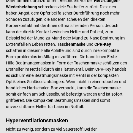
Maßnahmen durchzuführen. Besonders vor der
Herz-Lungen-
Wiederbelebung
schrecken viele Ersthelfer zurück. Die einen
haben Angst, dem Opfer bei falscher Durchführung noch mehr
Schaden zuzufügen, die anderen scheuen den direkten
Körperkontakt mit der ihnen oftmals fremden Person. Jedoch
kann der direkte Kontakt zwischen Helfer und Patient, zum
Beispiel bei der Mund-zu-Mund oder Mund-zu-Nase Beatmung im
Extremfall ein Leben retten.
Taschenmaske
und
CPR-Key
schaffen in diesem Falle Abhilfe und sind durch ihre kompakte
Form problemlos im Alltag mitzuführen. Die handlichen Erste-
Hilfe-Beatmungsmasken in Form der Taschenmaske schützen den
Ersthelfer im Notfall durch ein Flatterventil. Beim CPR-Key handelt
es sich um eine Beatmungsmaske mit Ventil in der kompakten
Optik eines Schlüsselanhängers. Wenn nicht in einer robusten und
handlichen Hartschalen-Box verpackt, kann die Taschenmaske
somit einfach am Schlüsselbund befestigt werden und ist sofort
griffbereit. Die kompakten Beatmungsmasken sind somit
unverzichtbarer Helfer für Laien im Notfall.
Hyperventilationsmasken
Nicht zu wenig, sondern zu viel Sauerstoff: Bei der