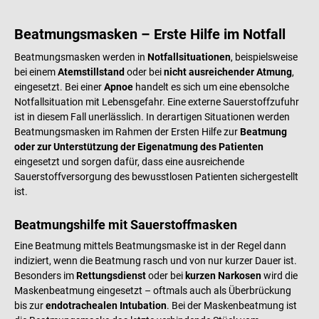
Beatmungsmasken – Erste Hilfe im Notfall
Beatmungsmasken werden in
Notfallsituationen
, beispielsweise
bei einem
Atemstillstand
oder bei
nicht ausreichender Atmung
,
eingesetzt. Bei einer
Apnoe
handelt es sich um eine ebensolche
Notfallsituation mit Lebensgefahr. Eine externe Sauerstoffzufuhr
ist in diesem Fall unerlässlich. In derartigen Situationen werden
Beatmungsmasken im Rahmen der Ersten Hilfe zur
Beatmung
oder zur Unterstützung der Eigenatmung des Patienten
eingesetzt und sorgen dafür, dass eine ausreichende
Sauerstoffversorgung des bewusstlosen Patienten sichergestellt
ist.
Beatmungshilfe mit Sauerstoffmasken
Eine Beatmung mittels Beatmungsmaske ist in der Regel dann
indiziert, wenn die Beatmung rasch und von nur kurzer Dauer ist.
Besonders im
Rettungsdienst
oder bei
kurzen Narkosen
wird die
Maskenbeatmung eingesetzt – oftmals auch als Überbrückung
bis zur
endotrachealen Intubation
. Bei der Maskenbeatmung ist