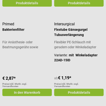
Produktdetails
Produktdetails
Primed
Intersurgical
Bakterienfilter
Flextube Gänsegurgel
Tubusverlängerung
Für Anästhesie- oder
Flexibler PE-Schlauch mit
Beatmungsgeräte sowie
geradem oder Winkeladapter
Beatmungsbeutel
Variante:
mit Winkeladapter
22AD-15ID
€ 1,19*
€ 2,87*
ab
Preise inkl. MwSt. zzgl.
Preise inkl. MwSt. zzgl.
Versandkosten
Versandkosten
In den Warenkorb
Produktdetails