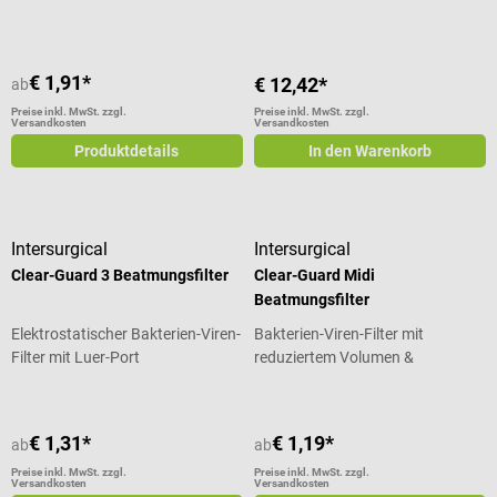
€ 1,91*
€ 12,42*
ab
Preise inkl. MwSt. zzgl.
Preise inkl. MwSt. zzgl.
Versandkosten
Versandkosten
Produktdetails
In den Warenkorb
Intersurgical
Intersurgical
Clear-Guard 3 Beatmungsfilter
Clear-Guard Midi
Beatmungsfilter
Elektrostatischer Bakterien-Viren-
Bakterien-Viren-Filter mit
Filter mit Luer-Port
reduziertem Volumen &
minimalem Totraum
€ 1,31*
€ 1,19*
ab
ab
Preise inkl. MwSt. zzgl.
Preise inkl. MwSt. zzgl.
Versandkosten
Versandkosten