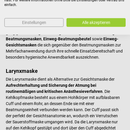
hast. Für weitere Informationen öffne bitte die Einstellungen oder vertrau uns
und der selbstaufblasbare Wulst der Beatmungsmasken sorgen
einfach.
für eine angenehme Passform und
optimale und verlustfreie
Abdichtung bei der Beatmung
– ganz gleich, ob kleiner oder
großer Patient. Einige Beatmungsmasken können für einen
Einstellungen
Alle akzeptieren
sicheren Halt zudem mittels Kopfriemen befestigt werden. Neben
gängigen
Mehrweg-Beatmungsmasken
gibt es auch
Einweg-
Beatmungsmasken
,
Einweg-Beatmungsbeutel
sowie
Einweg-
Gesichtsmasken
die sich gegenüber den Beatmungsmasken zur
Mehrfachanwendung durch ihre schnelle Einsatzbereitschaft und
besonders hygienische Anwendbarkeit auszeichnen.
Larynxmaske
Die Larynxmaske dient als Alternative zur Gesichtsmaske der
Aufrechterhaltung und Sicherung der Atmung bei
routinemäßigen und kritischen Anästhesieverfahren
. Die
Kehlkopfmaske besteht aus einem Hohlkörper mit aufblasbaren
Cuff und einem Rohr, an dessen Ende sie mit einer
Beatmungseinheit verbunden werden kann. Der Cuff passt sich
der perfekt der Gesichtsanatomie an, wodurch ein Verrutschen
der Sauerstoffmaske umgangen wird. Da die Larynxmaske nur
auf den Kehlkopf gestülpt und dort über den Cuff abgedichtet