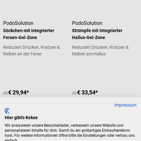
PodoSolution
PodoSolution
Söckchen mit integrierter
Strümpfe mit integrierter
Fersen-Gel-Zone
Hallux-Gel-Zone
Reduziert Drücken, Kratzen &
Reduziert Drücken, Kratzen &
Reiben an der Ferse
Reiben am Hallux
Durchschnittliche Bewertung von 5
€ 29,94*
€ 33,54*
ab
ab
Preise inkl. MwSt. zzgl.
Preise inkl. MwSt. zzgl.
Versandkosten
Versandkosten
Impressum
Produktdetails
Produktdetails
Hier gibt's Kekse
Wir analysieren unsere Besucherdaten, verbessern unsere Website und
personalisieren Inhalte für dich. Damit du ein großartiges Einkaufserlebnis
hast. Für weitere Informationen öffne bitte die Einstellungen oder vertrau uns
einfach.