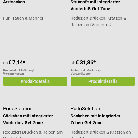
Arztsocken
Strümpfe mit integrierter
Vorderfuß-Gel-Zone
Für Frauen & Männer
Reduziert Drücken, Kratzen &
Reiben am Vorderfuß
Durchschnittliche Bewertung von 5 von 5 Sternen
Durchschnittliche Bewertung von 5
€ 7,14*
€ 31,86*
ab
ab
Preise inkl. MwSt. zzgl.
Preise inkl. MwSt. zzgl.
Versandkosten
Versandkosten
Produktdetails
Produktdetails
PodoSolution
PodoSolution
Söckchen mit integrierter
Söckchen mit integrierter
Vorderfuß-Gel-Zone
Zehen-Gel-Zone
Reduziert Drücken & Reiben am
Reduziert Drücken & Kratzen an