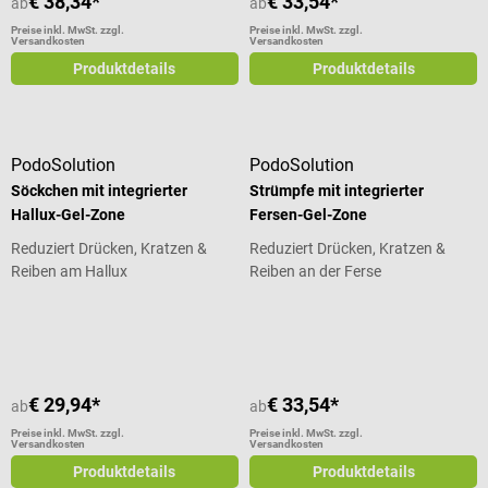
€ 38,34*
€ 33,54*
ab
ab
Preise inkl. MwSt. zzgl.
Preise inkl. MwSt. zzgl.
Versandkosten
Versandkosten
Produktdetails
Produktdetails
PodoSolution
PodoSolution
Söckchen mit integrierter
Strümpfe mit integrierter
Hallux-Gel-Zone
Fersen-Gel-Zone
Reduziert Drücken, Kratzen &
Reduziert Drücken, Kratzen &
Reiben am Hallux
Reiben an der Ferse
Durchschnittliche Bewertung von 5 von 5 Sternen
€ 29,94*
€ 33,54*
ab
ab
Preise inkl. MwSt. zzgl.
Preise inkl. MwSt. zzgl.
Versandkosten
Versandkosten
Produktdetails
Produktdetails