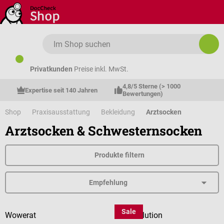
Zum Hauptinhalt springen
Privatkunden
Preise inkl. MwSt.
4,8/5 Sterne (> 1000 
Expertise seit 140 Jahren
Bewertungen)
Shop
Praxisausstattung
Bekleidung
Arztsocken
Arztsocken & Schwesternsocken
Produkte filtern
Sale
Wowerat
PodoSolution