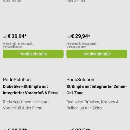
Vorderfuß
den Zehen
Durchschnittliche Bewertung von 5 von 5 Sternen
€ 29,94*
€ 29,94*
ab
ab
Preise inkl. MwSt. zzgl.
Preise inkl. MwSt. zzgl.
Versandkosten
Versandkosten
Produktdetails
Produktdetails
PodoSolution
PodoSolution
Diabetiker-Strümpfe mit
Strümpfe mit integrierter Zehen-
integrierter Vorderfuß & Fersen-
Gel-Zone
Gel-Zone
Reduziert Unwohlsein am
Reduziert Drücken, Kratzen &
Vorderfuß & der Ferse
Reiben an den Zehen