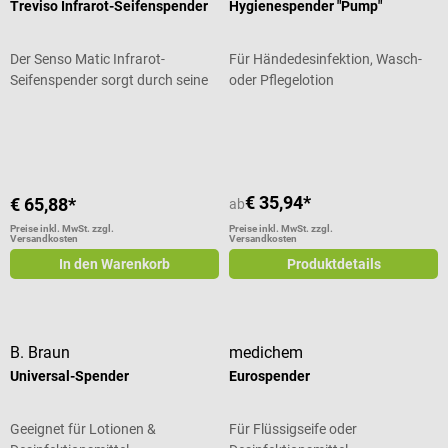
Treviso Infrarot-Seifenspender
Hygienespender "Pump"
Der Senso Matic Infrarot-
Für Händedesinfektion, Wasch-
Seifenspender sorgt durch seine
oder Pflegelotion
berührungslose Seifenausgabe
Durchschnittliche Bewertung von 4
für ein hohes Maß an Hygiene im
Alltag. Die integrierte Infrarot-
Sensorik erkennt
Handbewegungen zuverlässig
€ 35,94*
€ 65,88*
ab
und gibt automatisch eine
vordosierte Menge Flüssigseife
Preise inkl. MwSt. zzgl.
Preise inkl. MwSt. zzgl.
Versandkosten
Versandkosten
ab – ganz ohne direkten Kontakt.
In den Warenkorb
Produktdetails
Dadurch wird die Übertragung
von Keimen über Oberflächen
reduziert, was den Spender
besonders für den Einsatz in
B. Braun
medichem
Badezimmer, WC oder Dusche
geeignet macht. Die Dosiermenge
Universal-Spender
Eurospender
ist auf ein durchschnittliches
Händewaschen abgestimmt,
Geeignet für Lotionen &
Für Flüssigseife oder
sodass der großzügige 650 ml