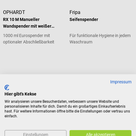
OPHARDT
Fripa
RX 10 M Manueller
Seifenspender
Wandspender mit weißer
Abtropfschale
1000 ml Eurospender mit
Für funktionale Hygiene in jedem
optionaler Abschließbarkeit
Waschraum
Durchschnittliche Bewertung von 5 von 5 Sternen
€ 38,34*
€ 35,94*
ab
Impressum
Preise inkl. MwSt. zzgl.
Preise inkl. MwSt. zzgl.
Versandkosten
Versandkosten
Hier gibt's Kekse
Produktdetails
In den Warenkorb
Wir analysieren unsere Besucherdaten, verbessern unsere Website und
personalisieren Inhalte für dich. Damit du ein großartiges Einkaufserlebnis
hast. Für weitere Informationen öffne bitte die Einstellungen oder vertrau uns
einfach.
OPHARDT
OPHARDT
KX 75 M Manueller
KX 75 T Berührungsloser
Einstellungen
Alle akzeptieren