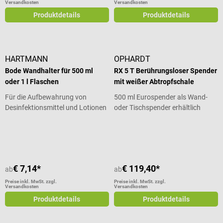
Versandkosten
Versandkosten
Produktdetails
Produktdetails
HARTMANN
OPHARDT
Bode Wandhalter für 500 ml
RX 5 T Berührungsloser Spender
oder 1 l Flaschen
mit weißer Abtropfschale
Für die Aufbewahrung von
500 ml Eurospender als Wand-
Desinfektionsmittel und Lotionen
oder Tischspender erhältlich
Durchschnittliche Bewertung von 5
€ 7,14*
€ 119,40*
ab
ab
Preise inkl. MwSt. zzgl.
Preise inkl. MwSt. zzgl.
Versandkosten
Versandkosten
Produktdetails
Produktdetails