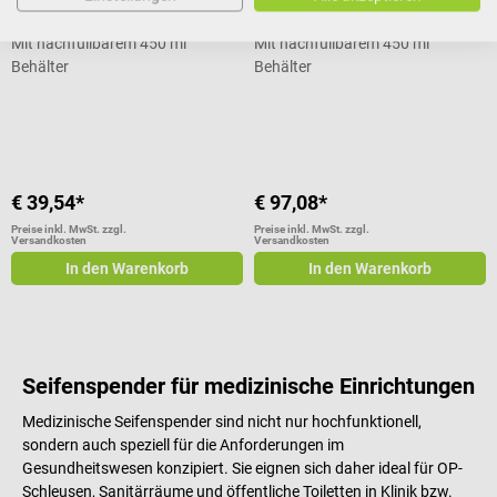
Seifenspender
Seifenspender
Mit nachfüllbarem 450 ml
Mit nachfüllbarem 450 ml
Behälter
Behälter
Durchschnittliche Bewertung von 5 von 5 Sternen
Durchschnittliche Bewertung von 5
€ 39,54*
€ 97,08*
Preise inkl. MwSt. zzgl.
Preise inkl. MwSt. zzgl.
Versandkosten
Versandkosten
In den Warenkorb
In den Warenkorb
Seifenspender für medizinische Einrichtungen
Medizinische Seifenspender sind nicht nur hochfunktionell,
sondern auch speziell für die Anforderungen im
Gesundheitswesen konzipiert. Sie eignen sich daher ideal für OP-
Schleusen, Sanitärräume und öffentliche Toiletten in Klinik bzw.