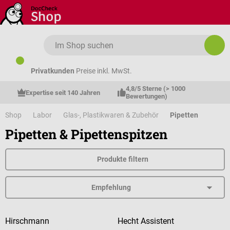
Zum Hauptinhalt springen
Privatkunden
Preise inkl. MwSt.
4,8/5 Sterne (> 1000 
Expertise seit 140 Jahren
Bewertungen)
Shop
Labor
Glas-, Plastikwaren & Zubehör
Pipetten
Pipetten & Pipettenspitzen
Produkte filtern
Hirschmann
Hecht Assistent