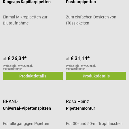
Ringcaps Kapillarpipetten
Pasteurpipetten
Einmal-Mikropipetten zur
Zum einfachen Dosieren von
Blutaufnahme
Flüssigkeiten
Durchschnittliche Bewertung von 5 von 5 Sternen
€ 26,34*
€ 31,14*
ab
ab
Preise inkl. MwSt. zzgl.
Preise inkl. MwSt. zzgl.
Versandkosten
Versandkosten
Produktdetails
Produktdetails
BRAND
Rosa Heinz
Universal-Pipettenspitzen
Pipettenmontur
Für alle gängigen Pipetten
Für 30- und 50-ml Tropfflaschen