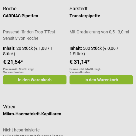
Roche
Sarstedt
CARDIAC Pipetten
Transferpipette
Passend für den Trop-T-Test
Mit Graduierung von 0,5 - 3,0 ml
Sensitiv von Roche
Inhalt:
20 Stück
(€ 1,08 / 1
Inhalt:
500 Stück
(€ 0,06 /
Stück)
1 Stück)
€ 21,54*
€ 31,14*
Preise inkl. MwSt. zzgl.
Preise inkl. MwSt. zzgl.
Versandkosten
Versandkosten
In den Warenkorb
In den Warenkorb
Vitrex
Mikro-Haematokrit-Kapillaren
Nicht heparinisierte