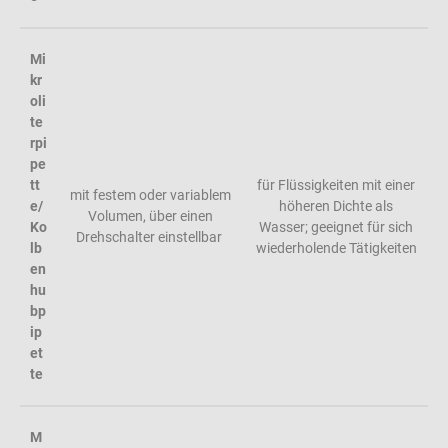
Mi
kr
oli
te
rpi
pe
tt
für Flüssigkeiten mit einer
mit festem oder variablem
e/
höheren Dichte als
Volumen, über einen
Ko
Wasser; geeignet für sich
Drehschalter einstellbar
lb
wiederholende Tätigkeiten
en
hu
bp
ip
et
te
M