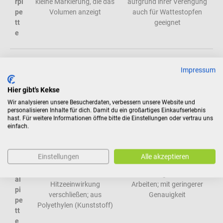
rpi
kleine Markierung, die das
aufgrund ihrer Verengung
pe
Volumen anzeigt
auch für Wattestopfen
tt
geeignet
e
Tr
Impressum
op
fpi
zur tropfenweisen
Hier gibt's Kekse
integrierter Faltenbalg
pe
Dosierung
Wir analysieren unsere Besucherdaten, verbessern unsere Website und
tt
personalisieren Inhalte für dich. Damit du ein großartiges Einkaufserlebnis
e
hast. Für weitere Informationen öffne bitte die Einstellungen oder vertrau uns
einfach.
Ei
Einstellungen
Alle akzeptieren
n
Flüssigkeiten lassen sich
m
einfrieren oder durch
für häufige, einfache
al
Hitzeeinwirkung
Arbeiten; mit geringerer
pi
verschließen; aus
Genauigkeit
pe
Polyethylen (Kunststoff)
tt
e