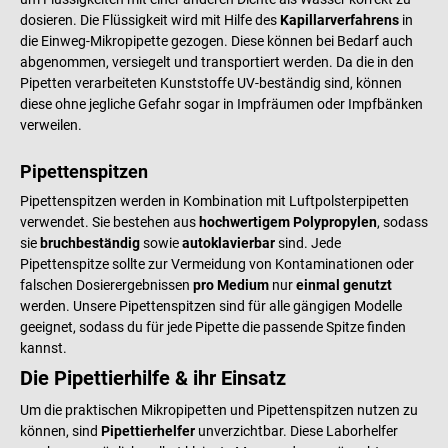
dosieren. Die Flüssigkeit wird mit Hilfe des
Kapillarverfahrens
in
die Einweg-Mikropipette gezogen. Diese können bei Bedarf auch
abgenommen, versiegelt und transportiert werden. Da die in den
Pipetten verarbeiteten Kunststoffe UV-beständig sind, können
diese ohne jegliche Gefahr sogar in Impfräumen oder Impfbänken
verweilen.
Pipettenspitzen
Pipettenspitzen werden in Kombination mit Luftpolsterpipetten
verwendet. Sie bestehen aus
hochwertigem Polypropylen
, sodass
sie
bruchbeständig
sowie
autoklavierbar
sind. Jede
Pipettenspitze sollte zur Vermeidung von Kontaminationen oder
falschen Dosierergebnissen
pro Medium
nur
einmal genutzt
werden. Unsere Pipettenspitzen sind für alle gängigen Modelle
geeignet, sodass du für jede Pipette die passende Spitze finden
kannst.
Die Pipettierhilfe & ihr Einsatz
Um die praktischen Mikropipetten und Pipettenspitzen nutzen zu
können, sind
Pipettierhelfer
unverzichtbar. Diese Laborhelfer