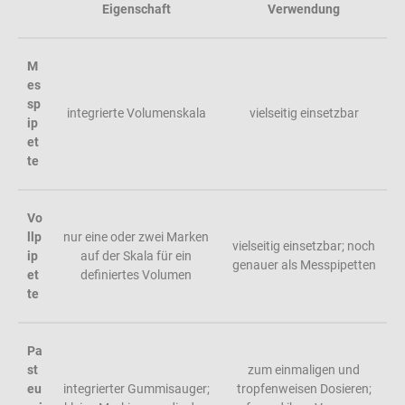
Eigenschaft
Verwendung
M
es
sp
integrierte Volumenskala
vielseitig einsetzbar
ip
et
te
Vo
llp
nur eine oder zwei Marken
vielseitig einsetzbar; noch
ip
auf der Skala für ein
genauer als Messpipetten
et
definiertes Volumen
te
Pa
st
zum einmaligen und
eu
integrierter Gummisauger;
tropfenweisen Dosieren;