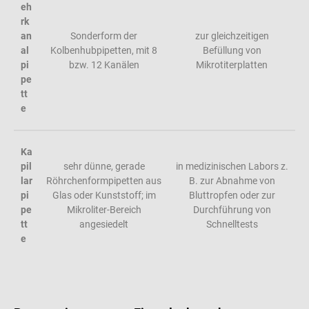
eh
rk
an
Sonderform der
zur gleichzeitigen
al
Kolbenhubpipetten, mit 8
Befüllung von
pi
bzw. 12 Kanälen
Mikrotiterplatten
pe
tt
e
Ka
pil
sehr dünne, gerade
in medizinischen Labors z.
lar
Röhrchenformpipetten aus
B. zur Abnahme von
pi
Glas oder Kunststoff; im
Bluttropfen oder zur
pe
Mikroliter-Bereich
Durchführung von
tt
angesiedelt
Schnelltests
e