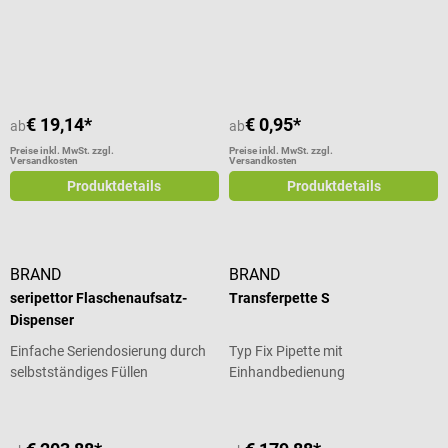
Durchschnittliche Bewertung von 5 von 5 Sternen
€ 19,14*
€ 0,95*
ab
ab
Preise inkl. MwSt. zzgl.
Preise inkl. MwSt. zzgl.
Versandkosten
Versandkosten
Produktdetails
Produktdetails
BRAND
BRAND
seripettor Flaschenaufsatz-
Transferpette S
Dispenser
Einfache Seriendosierung durch
Typ Fix Pipette mit
selbstständiges Füllen
Einhandbedienung