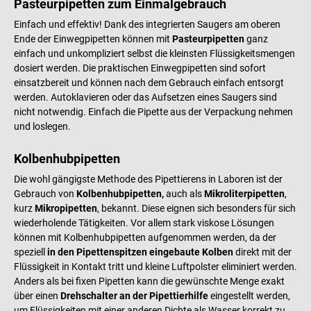
Pasteurpipetten zum Einmalgebrauch
Einfach und effektiv! Dank des integrierten Saugers am oberen
Ende der Einwegpipetten können mit
Pasteurpipetten
ganz
einfach und unkompliziert selbst die kleinsten Flüssigkeitsmengen
dosiert werden. Die praktischen Einwegpipetten sind sofort
einsatzbereit und können nach dem Gebrauch einfach entsorgt
werden. Autoklavieren oder das Aufsetzen eines Saugers sind
nicht notwendig. Einfach die Pipette aus der Verpackung nehmen
und loslegen.
Kolbenhubpipetten
Die wohl gängigste Methode des Pipettierens in Laboren ist der
Gebrauch von
Kolbenhubpipetten,
auch als
Mikroliterpipetten
,
kurz
Mikropipetten
, bekannt. Diese eignen sich besonders für sich
wiederholende Tätigkeiten. Vor allem stark viskose Lösungen
können mit Kolbenhubpipetten aufgenommen werden, da der
speziell
in den Pipettenspitzen eingebaute Kolben
direkt mit der
Flüssigkeit in Kontakt tritt und kleine Luftpolster eliminiert werden.
Anders als bei fixen Pipetten kann die gewünschte Menge exakt
über einen
Drehschalter an der Pipettierhilfe
eingestellt werden,
um Flüssigkeiten mit einer anderen Dichte als Wasser korrekt zu