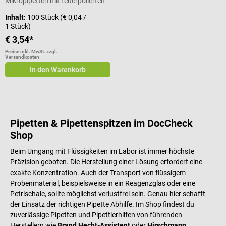
Mikropipetten mit feuerpolierten
Enden
Inhalt:
100 Stück
(€ 0,04 /
1 Stück)
€ 3,54*
Preise inkl. MwSt. zzgl.
Versandkosten
In den Warenkorb
Pipetten & Pipettenspitzen im DocCheck
Shop
Beim Umgang mit Flüssigkeiten im Labor ist immer höchste
Präzision geboten. Die Herstellung einer Lösung erfordert eine
exakte Konzentration. Auch der Transport von flüssigem
Probenmaterial, beispielsweise in ein Reagenzglas oder eine
Petrischale, sollte möglichst verlustfrei sein. Genau hier schafft
der Einsatz der richtigen Pipette Abhilfe. Im Shop findest du
zuverlässige Pipetten und Pipettierhilfen von führenden
Herstellern wie
Brand,
Hecht-Assistent
oder
Hirschmann
.