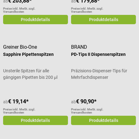
€ 203,88*
€ 179,88*
ab
ab
Preise inkl. MwSt. zzgl.
Preise inkl. MwSt. zzgl.
Versandkosten
Versandkosten
Produktdetails
Produktdetails
Greiner Bio-One
BRAND
Sapphire Pipettenspitzen
PD-Tips II Dispenserspitzen
Unsterile Spitzen für alle
Präzisions-Dispenser-Tips für
gängigen Pipetten bis 200 μl
Mehrfachdispenser
€ 19,14*
€ 90,90*
ab
ab
Preise inkl. MwSt. zzgl.
Preise inkl. MwSt. zzgl.
Versandkosten
Versandkosten
Produktdetails
Produktdetails