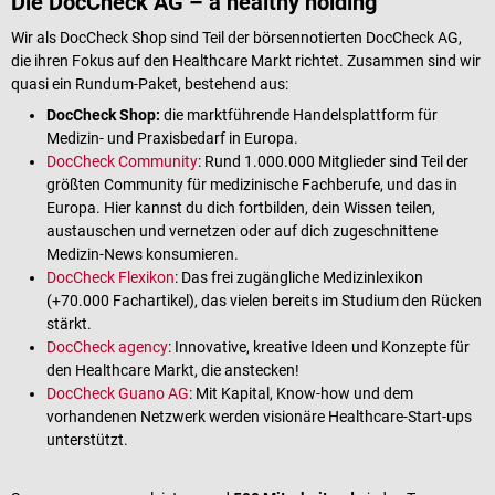
Die DocCheck AG – a healthy holding
Wir als DocCheck Shop sind Teil der börsennotierten DocCheck AG,
die ihren Fokus auf den Healthcare Markt richtet. Zusammen sind wir
quasi ein Rundum-Paket, bestehend aus:
DocCheck Shop:
die marktführende Handelsplattform für
Medizin- und Praxisbedarf in Europa.
DocCheck Community
: Rund 1.000.000 Mitglieder sind Teil der
größten Community für medizinische Fachberufe, und das in
Europa. Hier kannst du dich fortbilden, dein Wissen teilen,
austauschen und vernetzen oder auf dich zugeschnittene
Medizin-News konsumieren.
DocCheck Flexikon
: Das frei zugängliche Medizinlexikon
(+70.000 Fachartikel), das vielen bereits im Studium den Rücken
stärkt.
DocCheck agency
: Innovative, kreative Ideen und Konzepte für
den Healthcare Markt, die anstecken!
DocCheck Guano AG
: Mit Kapital, Know-how und dem
vorhandenen Netzwerk werden visionäre Healthcare-Start-ups
unterstützt.