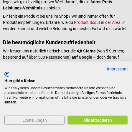
legen wir gleichzeitig großen Wert darauf, dir ein
faires Preis-
Leistungs-Verhältnis
zu bieten.
Dir fehlt ein Produkt bei uns im Shop? Wir sind immer offen für
Produktempfehlungen. Erfahre, wie du
Product Scout in der Area 51
werden kannst und welche Belohnung im besten Fall auf dich wartet.
Die bestmögliche Kundenzufriedenheit
Wir freuen uns natürlich tierisch über die
4,8 Sterne
(von 5 Sternen;
basierend auf über 500 Rezensionen)
auf Google
– doch darauf
ruhen wir uns nicht aus. Unser hoher Anspruch an uns selbst führt
Impressum
dazu, dass wir im Hintergrund laufend an noch nicht gänzlich
ausgeschöpften Potenzialen arbeiten. Unser Ziel: Unseren Service für
Hier gibt's Kekse
dich noch besser machen!
Wir analysieren unsere Besucherdaten, verbessern unsere Website und
personalisieren Inhalte für dich. Damit du ein großartiges Einkaufserlebnis
Innovation aus der eigenen Schmiede
hast. Für weitere Informationen öffne bitte die Einstellungen oder vertrau uns
einfach.
Moderne Technologie, Funktionalität und kein Kompromiss beim
Design: Die
DocCheck Thïngs
. Eine Neuinterpretation von
medizinischen Instrumenten, die:
Einstellungen
Alle akzeptieren
zum täglichen Werkzeug gehören,
den Alltag in Klinik & Praxis erleichtern,