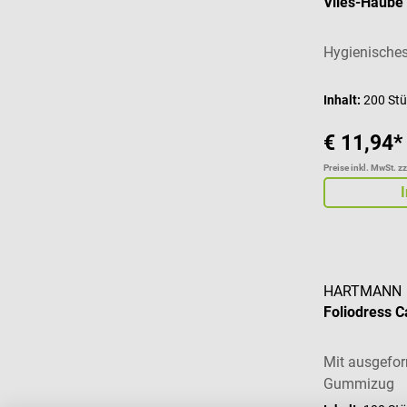
Vlies-Haube 
Hygienische
Inhalt:
200 St
€ 11,94*
Preise inkl. MwSt. z
HARTMANN
Foliodress 
Mit ausgefor
Gummizug