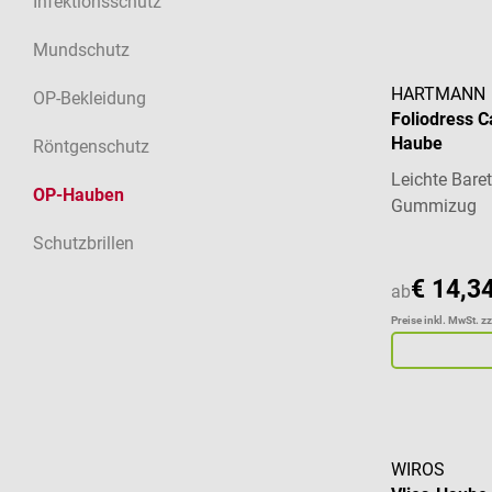
Infektionsschutz
Mundschutz
HARTMANN
OP-Bekleidung
Foliodress C
Haube
Röntgenschutz
Leichte Bar
OP-Hauben
Gummizug
Schutzbrillen
€ 14,3
ab
Preise inkl. MwSt. z
WIROS