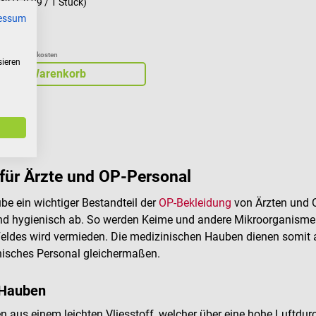
ück
(€ 0,29 / 1 Stück)
essum
zgl. Versandkosten
sieren
In den Warenkorb
ür Ärzte und OP-Personal
be ein wichtiger Bestandteil der
OP-Bekleidung
von Ärzten und O
und hygienisch ab. So werden Keime und andere Mikroorganisme
Feldes wird vermieden. Die medizinischen Hauben dienen somit 
nisches Personal gleichermaßen.
 Hauben
aus einem leichten Vliesstoff, welcher über eine hohe Luftdurc