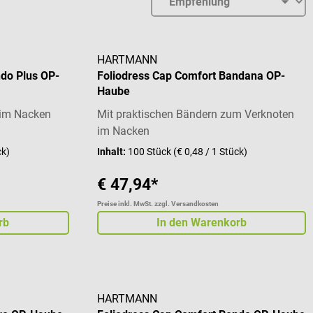
HARTMANN
ndo Plus OP-
Foliodress Cap Comfort Bandana OP-
Haube
im Nacken
Mit praktischen Bändern zum Verknoten
im Nacken
ck)
Inhalt:
100 Stück
(€ 0,48 / 1 Stück)
€ 47,94*
Preise inkl. MwSt. zzgl. Versandkosten
rb
In den Warenkorb
HARTMANN