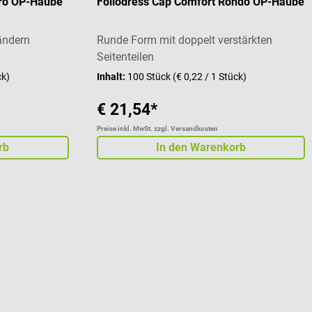
tro OP-Haube
Foliodress Cap Comfort Rondo OP-Haube
ändern
Runde Form mit doppelt verstärkten
Seitenteilen
ck)
Inhalt:
100 Stück
(€ 0,22 / 1 Stück)
€ 21,54*
Preise inkl. MwSt. zzgl. Versandkosten
rb
In den Warenkorb