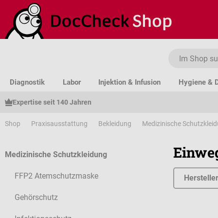
um Hauptinhalt springen
Zur Suche springen
Zur Hauptnavigation springen
Diagnostik
Labor
Injektion & Infusion
Hygiene & D
Expertise seit 140 Jahren
Shop
Praxisausstattung
Bekleidung
Medizinische Schutzklei
Einwe
Medizinische Schutzkleidung
FFP2 Atemschutzmaske
Herstelle
Gehörschutz