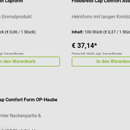
in Clipform
Foliodress Cap Comfort As
s Einmalprodukt
Helmform mit langen Kinnb
ück
(€ 0,06 / 1 Stück)
Inhalt:
100 Stück
(€ 0,37 / 1 Stü
€ 37,14*
zgl. Versandkosten
Preise inkl. MwSt. zzgl. Versandkosten
In den Warenkorb
In den Warenko
Cap Comfort Form OP-Haube
mter Nackenpartie &