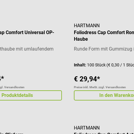
HARTMANN
ap Comfort Universal OP-
Foliodress Cap Comfort Ro
Haube
etthaube mit umlaufendem
Runde Form mit Gummizug 
Inhalt:
100 Stück
(€ 0,30 / 1 Stü
4*
€ 29,94*
zgl. Versandkosten
Preise inkl. MwSt. zzgl. Versandkosten
Produktdetails
In den Warenko
HARTMANN