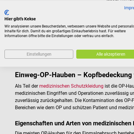
Inhalt:
100 St
Impr
€ 28,74*
Hier gibt's Kekse
Preise inkl. MwSt. z
Wir analysieren unsere Besucherdaten, verbessern unsere Website und personali
Inhalte für dich. Damit du ein großartiges Einkaufserlebnis hast. Für weitere
Informationen öffne bitte die Einstellungen oder vertrau uns einfach.
Einstellungen
Alle akzeptieren
Einweg-OP-Hauben – Kopfbedeckung f
Als Teil der
medizinischen Schutzkleidung
ist die OP-Hau
medizinischen Eingriffen und Operationen zuverlässig 
zuverlässig zurückgehalten. Die Kontamination des OP-
Bereichen wie dem OP und schützen Patient und medizi
Eigenschaften und Arten von medizinischen
Die meisten OP-Hauben für den Einmalgebrauch bestehen 