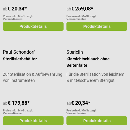
€ 20,34*
€ 259,08*
ab
ab
Preise inkl. MwSt. zzgl.
Preise inkl. MwSt. zzgl.
Versandkosten
Versandkosten
Produktdetails
Produktdetails
Paul Schöndorf
Stericlin
Sterilisierbehälter
Klarsichtschlauch ohne
Seitenfalte
Zur Sterilisation & Aufbewahrung
Für die Sterilisation von leichtem
von Instrumenten
& mittelschwerem Sterilgut
€ 179,88*
€ 20,34*
ab
ab
Preise inkl. MwSt. zzgl.
Preise inkl. MwSt. zzgl.
Versandkosten
Versandkosten
Produktdetails
Produktdetails