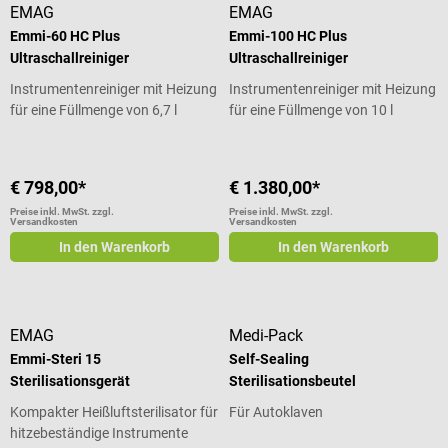
EMAG
EMAG
Emmi-60 HC Plus
Emmi-100 HC Plus
Ultraschallreiniger
Ultraschallreiniger
Instrumentenreiniger mit Heizung
Instrumentenreiniger mit Heizung
für eine Füllmenge von 6,7 l
für eine Füllmenge von 10 l
€ 798,00*
€ 1.380,00*
Preise inkl. MwSt. zzgl.
Preise inkl. MwSt. zzgl.
Versandkosten
Versandkosten
In den Warenkorb
In den Warenkorb
EMAG
Medi-Pack
Emmi-Steri 15
Self-Sealing
Sterilisationsgerät
Sterilisationsbeutel
Kompakter Heißluftsterilisator für
Für Autoklaven
hitzebeständige Instrumente