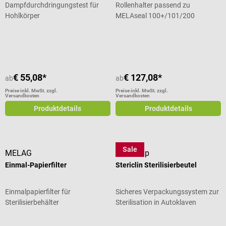
Dampfdurchdringungstest für
Rollenhalter passend zu
Hohlkörper
MELAseal 100+/101/200
Durchschnittliche Bewertung von 5
€ 55,08*
€ 127,08*
ab
ab
Preise inkl. MwSt. zzgl.
Preise inkl. MwSt. zzgl.
Versandkosten
Versandkosten
Produktdetails
Produktdetails
Sale
MELAG
VP Group
Einmal-Papierfilter
Stericlin Sterilisierbeutel
Einmalpapierfilter für
Sicheres Verpackungssystem zur
Sterilisierbehälter
Sterilisation in Autoklaven
Durchschnittliche Bewertung von 5