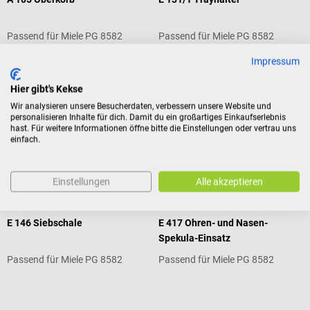
Passend für Miele PG 8582
Passend für Miele PG 8582
Impressum
Hier gibt's Kekse
€ 858,00*
€ 179,88*
Wir analysieren unsere Besucherdaten, verbessern unsere Website und
personalisieren Inhalte für dich. Damit du ein großartiges Einkaufserlebnis
Preise inkl. MwSt. zzgl.
Preise inkl. MwSt. zzgl.
hast. Für weitere Informationen öffne bitte die Einstellungen oder vertrau uns
Versandkosten
Versandkosten
einfach.
In den Warenkorb
In den Warenkorb
Einstellungen
Alle akzeptieren
Miele
Miele
E 146 Siebschale
E 417 Ohren- und Nasen-
Spekula-Einsatz
Passend für Miele PG 8582
Passend für Miele PG 8582