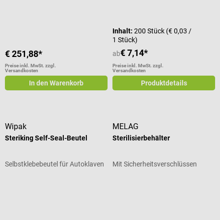
Durchschnittliche Bewertung von 5
Inhalt:
200 Stück
(€ 0,03 /
1 Stück)
€ 7,14*
€ 251,88*
ab
Preise inkl. MwSt. zzgl.
Preise inkl. MwSt. zzgl.
Versandkosten
Versandkosten
In den Warenkorb
Produktdetails
Wipak
MELAG
Steriking Self-Seal-Beutel
Sterilisierbehälter
Selbstklebebeutel für Autoklaven
Mit Sicherheitsverschlüssen
Durchschnittliche Bewertung von 5 von 5 Sternen