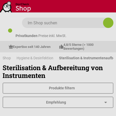
Zum Hauptinhalt springen
Privatkunden
Preise inkl. MwSt.
4,8/5 Sterne (> 1000 
Expertise seit 140 Jahren
Bewertungen)
Shop
Hygiene & Desinfektion
Sterilisation & Instrumentenaufbe
Sterilisation & Aufbereitung von
Instrumenten
Produkte filtern