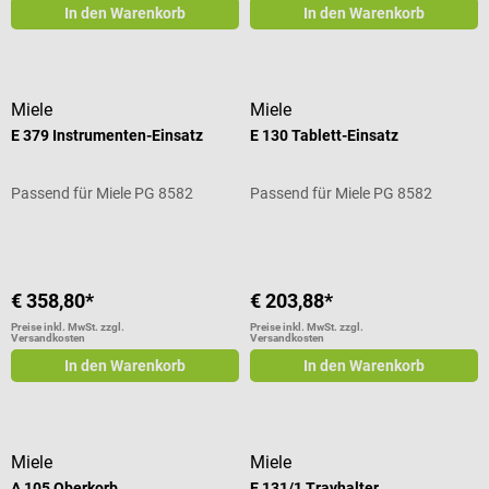
In den Warenkorb
In den Warenkorb
Miele
Miele
E 379 Instrumenten-Einsatz
E 130 Tablett-Einsatz
Passend für Miele PG 8582
Passend für Miele PG 8582
€ 358,80*
€ 203,88*
Preise inkl. MwSt. zzgl.
Preise inkl. MwSt. zzgl.
Versandkosten
Versandkosten
In den Warenkorb
In den Warenkorb
Miele
Miele
A 105 Oberkorb
E 131/1 Trayhalter