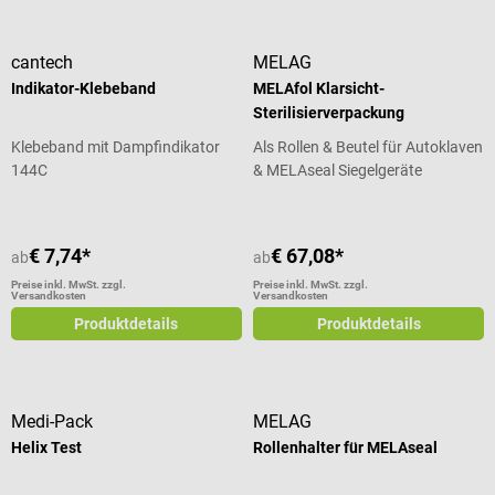
cantech
MELAG
Indikator-Klebeband
MELAfol Klarsicht-
Sterilisierverpackung
Klebeband mit Dampfindikator
Als Rollen & Beutel für Autoklaven
144C
& MELAseal Siegelgeräte
€ 7,74*
€ 67,08*
ab
ab
Preise inkl. MwSt. zzgl.
Preise inkl. MwSt. zzgl.
Versandkosten
Versandkosten
Produktdetails
Produktdetails
Medi-Pack
MELAG
Helix Test
Rollenhalter für MELAseal