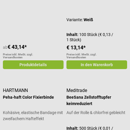
Durchschnittliche Bewertung von 5
Variante:
Weiß
Inhalt:
100 Stück
(€ 0,13 /
1 Stück)
€ 43,14*
€ 13,14*
ab
Preise inkl. MwSt. zzgl.
Preise inkl. MwSt. zzgl.
Versandkosten
Versandkosten
Produktdetails
In den Warenkorb
HARTMANN
Meditrade
Peha-haft Color Fixierbinde
BeeSana Zellstofftupfer
keimreduziert
Kohäsive, elastische Bandage mit
Auf der Rolle & chlorfrei gebleicht
zweifachem Hafteffekt
Inhalt:
500 Stück
(€ 0,01 /