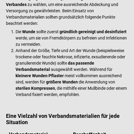
bis zu 14 Tage möglich
Verbandes
zu wählen, um eine ausreichende Abdeckung und
Lieferumfang 1 Packung BSN
Versorgung zu gewährleisten. Beim Einsatz von
Cuticell Contact
Verbandsmaterialien sollten grundsätzlich folgende Punkte
Silikonwundauflage à 5 Stück in
beachtet werden:
der gewählten Größe
Die
Wunde
sollte zuerst
gründlich gereinigt und desinfiziert
werde, um sie von Fremdkörpern zu befreien und Infektionen
zu vermeiden.
Anhand der Größe, Tiefe und Art der Wunde (beispielsweise
trockene oder feuchte Nekrose, infizierte, exsudierende oder
granulierende Wunde) sollte
das passende
Verbandsmaterial
ausgewählt werden. Während für
kleinere Wunden Pflaster
meist vollkommen ausreichend
sind, werden für
größere Wunden
die Anwendung von
sterilen Kompressen
, die mithilfe einer Mullbinde oder einem
Verband fixiert werden, empfohlen.
Eine Vielzahl von Verbandsmaterialien für jede
Situation