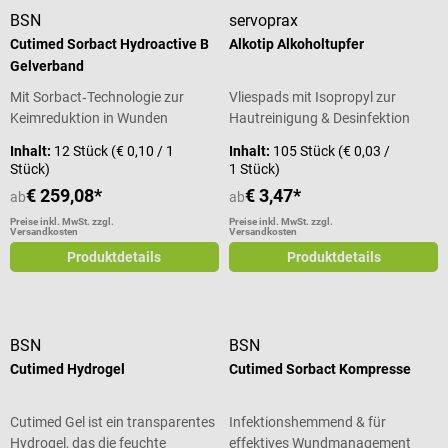
angenehmes Tragegefühl
BSN
servoprax
unterstützt. Die
Cutimed Sorbact Hydroactive B
Alkotip Alkoholtupfer
strapazierfähigen Kinderpflaster
haften sicher auf der Haut und
Gelverband
eignen sich für Schule, Freizeit
Mit Sorbact‑Technologie zur
Vliespads mit Isopropyl zur
und Zuhause. Dank zwei
Keimreduktion in Wunden
Hautreinigung & Desinfektion
verschiedener Größen können
kleinere Schürf- und
Inhalt:
12 Stück
(€ 0,10 / 1
Inhalt:
105 Stück
(€ 0,03 /
Stück)
1 Stück)
Schnittwunden flexibel versorgt
werden. Die Pflaster sind
€ 259,08*
€ 3,47*
ab
ab
atmungsaktiv, einfach
Preise inkl. MwSt. zzgl.
Preise inkl. MwSt. zzgl.
anzuwenden und unterstützen
Versandkosten
Versandkosten
eine hygienische
Produktdetails
Produktdetails
Wundversorgung. Produktdetails
Kinderpflaster mit bunten
Tiermotiven zum Schutz kleiner
Wunden Wasser- und
BSN
BSN
schmutzabweisende
Cutimed Hydrogel
Cutimed Sorbact Kompresse
Pflasterstrips Hautfreundlich und
atmungsaktiv Saugfähige
Cutimed Gel ist ein transparentes
Infektionshemmend & für
Wundauflage verklebt nicht mit
Hydrogel, das die feuchte
effektives Wundmanagement
Wunde Sicher haftend für Alltag