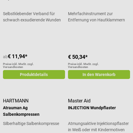
Selbstklebender Verband für
Mehrfachinstrument zur
schwach exsudierende Wunden
Entfernung von Hautklammern
Durchschnittliche Bewertung von 4 von 5 Sternen
€ 11,94*
€ 50,34*
ab
Preise inkl. MwSt. zzgl.
Preise inkl. MwSt. zzgl.
Versandkosten
Versandkosten
Produktdetails
In den Warenkorb
HARTMANN
Master Aid
Atrauman Ag
INJECTION Wundpflaster
Salbenkompressen
Silberhaltige Salbenkompresse
Atmungsaktive Injektionspflaster
in Weiß oder mit Kindermotiven