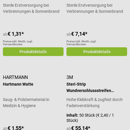
Sterile Erstversorgung bei
Sterile Erstversorgung bei
Verbrennungen & Sonnenbrand
Verbrennungen & Sonnenbrand
€ 1,31*
€ 7,14*
ab
ab
Preise inkl. MwSt. zzgl.
Preise inkl. MwSt. zzgl.
Versandkosten
Versandkosten
Produktdetails
Produktdetails
HARTMANN
3M
Hartmann Watte
Steri-Strip
Wundverschlussstreifen
Großpackung
Saug- & Polstermaterial in
Hohe Klebkraft & zugfest durch
Medizin & Hygiene
Fadenverstärkung
Inhalt:
50 Stück
(€ 2,40 / 1
Stück)
€ 1,55*
€ 55,14*
ab
ab