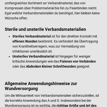
10 BSN Cutimed Hydrogel in der
Wundinspektion, ohne den
Gel verbleibt bis zum nächsten
umfangreiches Sortiment an Verbandmaterial, das von
gewählten Größe
Verband entfernen zu müssen.
Verbandwechsel auf der Wunde
Kompressen über Polstermaterial bis hin zu Fixierbinden reicht.
Sie ist auch in Kombination mit
Sterile Einmalanwendung
Egal welche Verbandsmaterialien du benötigst, hier bleiben keine
einer Unterdruck-Wundtherapie
Zusammensetzung: Ringerlösung
Wünsche offen.
anwendbar. Produktdetails
(bestehend aus Natriumchlorid,
Silikonbeschichtete
Kaliumchlorid, Calciumchlorid,
Sterile und unsterile Verbandsmaterialien
Wundkontaktschicht zur
Wasser für Injektionszwecke),
Steriles Verbandmaterial
ist für den direkten Kontakt mit
atraumatischen
Glycerin, Hydroxyethylcellulose,
offenen Wunden
bestimmt. Es verhindert die Übertragung
Wundversorgung Verklebt nicht
Polyhexanid 0,04 %. Haltbarkeit:
von Krankheitserregern, was zur Vermeidung von
mit feuchtem Wundbett
Nach Anbruch 1 Monat In
Infektionen unerlässlich ist.
Unterstützt feuchtes Wundmilieu
verschiedenen Packungsgrößen
Unsteriles Verbandmaterial
ist hingegen für weniger
und Exsudatmanagement
erhältlich: 10 g in einer Spritze mit
kritische Anwendungen wie das
Fixieren von Verbänden
Transparente Wundauflage zur
Gummikappe, einzeln im Blister
oder das
Abdecken kleiner Schnittwunden
geeignet.
einfachen Wundinspektion
Tube mit 15, 40 oder 100 g
Geeignet für akute und
Lieferumfang 1 Tube SERAG-
chronische Wunden Für
WIESSNER Lavanid Wundgel à 15
Allgemeine Anwendungshinweise zur
Dekubitus, Ulcus cruris und
g
Wundversorgung
Verbrennungen Auch für
Unterdruck-Wundtherapie
Um die Wirksamkeit von Verbandsmaterialien sicherzustellen, ist
(NPWT) geeignet Hohe
die korrekte Anwendung das A und O. Insbesondere bei der
Anpassungsfähigkeit Tragedauer
Wundversorgung ist es wichtig, die
richtige Größe und Art des