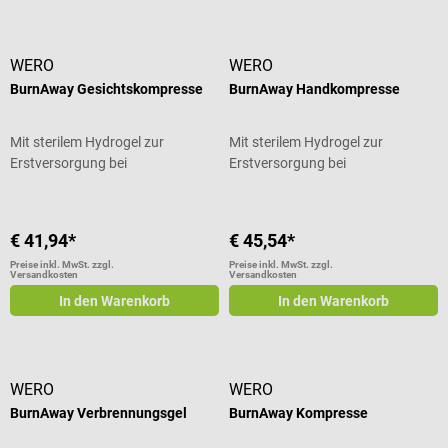
WERO
WERO
BurnAway Gesichtskompresse
BurnAway Handkompresse
Mit sterilem Hydrogel zur
Mit sterilem Hydrogel zur
Erstversorgung bei
Erstversorgung bei
Verbrennungen
Verbrennungen
€ 41,94*
€ 45,54*
Preise inkl. MwSt. zzgl.
Preise inkl. MwSt. zzgl.
Versandkosten
Versandkosten
In den Warenkorb
In den Warenkorb
WERO
WERO
BurnAway Verbrennungsgel
BurnAway Kompresse