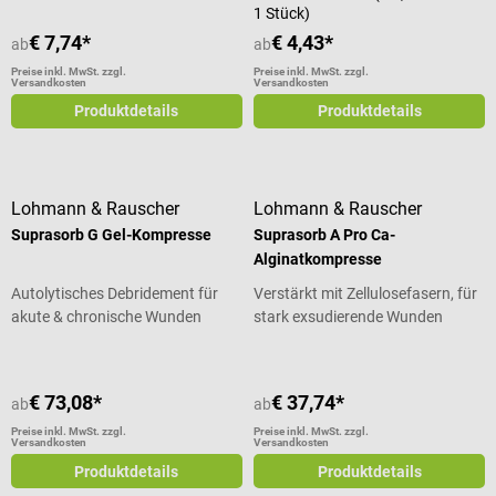
1 Stück)
€ 7,74*
€ 4,43*
ab
ab
Preise inkl. MwSt. zzgl.
Preise inkl. MwSt. zzgl.
Versandkosten
Versandkosten
Produktdetails
Produktdetails
Lohmann & Rauscher
Lohmann & Rauscher
Suprasorb G Gel-Kompresse
Suprasorb A Pro Ca-
Alginatkompresse
Autolytisches Debridement für
Verstärkt mit Zellulosefasern, für
akute & chronische Wunden
stark exsudierende Wunden
€ 73,08*
€ 37,74*
ab
ab
Preise inkl. MwSt. zzgl.
Preise inkl. MwSt. zzgl.
Versandkosten
Versandkosten
Produktdetails
Produktdetails