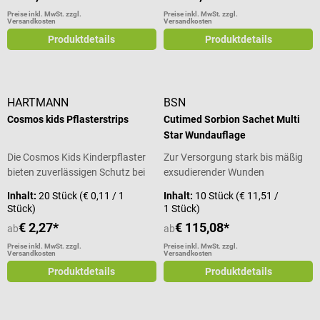
Preise inkl. MwSt. zzgl.
Preise inkl. MwSt. zzgl.
Versandkosten
Versandkosten
Produktdetails
Produktdetails
HARTMANN
BSN
Cosmos kids Pflasterstrips
Cutimed Sorbion Sachet Multi
Star Wundauflage
Die Cosmos Kids Kinderpflaster
Zur Versorgung stark bis mäßig
bieten zuverlässigen Schutz bei
exsudierender Wunden
kleinen Verletzungen im Alltag.
Inhalt:
20 Stück
(€ 0,11 / 1
Inhalt:
10 Stück
(€ 11,51 /
Die wasser- und
Stück)
1 Stück)
schmutzabweisenden Pflaster
€ 2,27*
€ 115,08*
ab
ab
sind für Kinder und mit bunten
Tiermotiven gestaltet. Die
Preise inkl. MwSt. zzgl.
Preise inkl. MwSt. zzgl.
Versandkosten
Versandkosten
hautfreundlichen Wundpflaster
Produktdetails
Produktdetails
besitzen eine saugfähige
Wundauflage, die nicht mit der
Wunde verklebt und ein