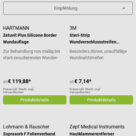
HARTMANN
3M
Zetuvit Plus Silicone Border
Steri-Strip
Wundauflage
Wundverschlussstreifen
Blendtone
Zur Behandlung von mäßig bis
Besonders dünne, unauffällige
stark exsudierenden Wunden
Wundnahtstreifen
€ 119,88*
€ 7,14*
ab
ab
Preise inkl. MwSt. zzgl.
Preise inkl. MwSt. zzgl.
Versandkosten
Versandkosten
Produktdetails
Produktdetails
Lohmann & Rauscher
Zepf Medical Instruments
Suprasorb F Folienverband
Hautklammerentferner