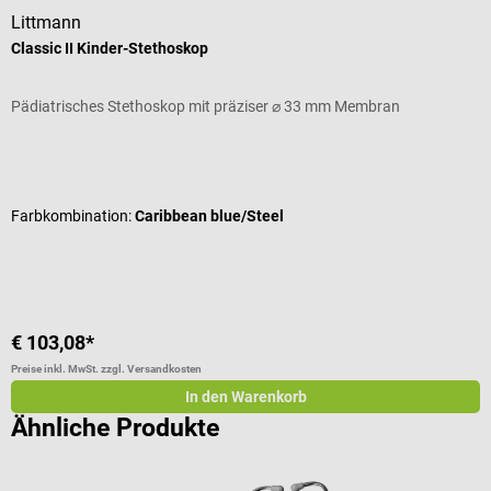
Littmann
L
Classic II Kinder-Stethoskop
C
Pädiatrisches Stethoskop mit präziser ⌀ 33 mm Membran
P
Durchschnittliche Bewertung von 4.91 von 5 Sternen
D
Farbkombination:
Caribbean blue/Steel
F
€ 103,08*
€
Preise inkl. MwSt. zzgl. Versandkosten
Pr
In den Warenkorb
Ähnliche Produkte