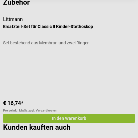
Zubehör
Littmann
L
Ersatzteil-Set für Classic II Kinder-Stethoskop
S
Set bestehend aus Membran und zwei Ringen
E
Durchschnittliche Bewertung von 5 von 5 Sternen
D
F
I
€ 16,74*
€
Preise inkl. MwSt. zzgl. Versandkosten
Pr
In den Warenkorb
Kunden kauften auch