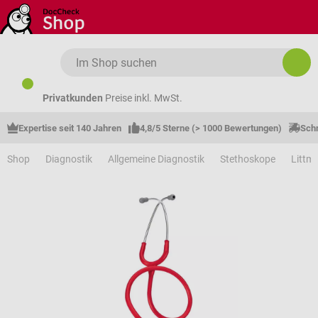
Zum Hauptinhalt springen
Privatkunden
Preise inkl. MwSt.
Expertise seit 140 Jahren
4,8/5 Sterne (> 1000 Bewertungen)
Schn
Shop
Diagnostik
Allgemeine Diagnostik
Stethoskope
Littm