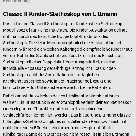
Beschreibung
Classic II Kinder-Stethoskop von Littmann
Das Littmann Classic II Stethoskop für Kinder ist ein Stethoskop-
Modell speziell für kleine Patienten. Die Kinder-Auskultation gelingt
optimal durch das handliche Doppelkopf-Bruststück des
Stethoskops. Die kleine Membran optimiert die Auskultation bei
Kindern, während die weichen Kälteringe die empfindliche Kinderhaut
vor der Kühle des Stahls schützen. Zusätzlich ist das Einschlauch-
Stethoskop mit einer Doppelblattfeder ausgestattet, die eine
individuelle Anpassung der Ohrbügel ermöglicht. Das Kinder-
Stethoskop macht die Auskultation im tagtäglichen
Krankenhausbetrieb sowie in der Praxis schnell, exakt und
komfortabel – für Untersuchende wie für kleine Patienten.
Dabei kannst du zwischen deinen Lieblingsfarbkombinationen
wählen: Ein Bruststück in edler Stahloptik verleiht deinem Stethoskop
einen eleganten Charakter und kann mit verschiedenen
Schlauchfarben kombiniert werden. Das blaugrüne Littmann Classic
II Säuglings-Stethoskop gibt es im schillernden Rainbow Finish mit
goldglänzenden Bügeln – ein farbenfrohes Highlight für den
Klinikalltag! Damit dein Stethoskop nicht rostet, ist in allen Littmann