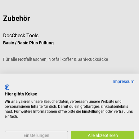
Zubehör
DocCheck Tools
Basic / Basic Plus Füllung
Für alle Notfalltaschen, Notfallkoffer & Sani-Rucksäcke
Durchschnittliche Bewertung von 5 von 5 Sternen
Impressum
Füllung:
Basic Plus
Hier gibt's Kekse
Wir analysieren unsere Besucherdaten, verbessern unsere Website und
personalisieren Inhalte für dich. Damit du ein großartiges Einkaufserlebnis
hast. Für weitere Informationen öffne bitte die Einstellungen oder vertrau uns
einfach.
Varianten ab
€ 143,88*
€ 203,88*
Preise inkl. MwSt. zzgl. Versandkosten
Einstellungen
Alle akzeptieren