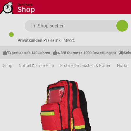
Zum Hauptinhalt springen
Privatkunden
Preise inkl. MwSt.
Expertise seit 140 Jahren
4,8/5 Sterne (> 1000 Bewertungen)
Schn
Shop
Notfall & Erste Hilfe
Erste Hilfe Taschen & Koffer
Notfall