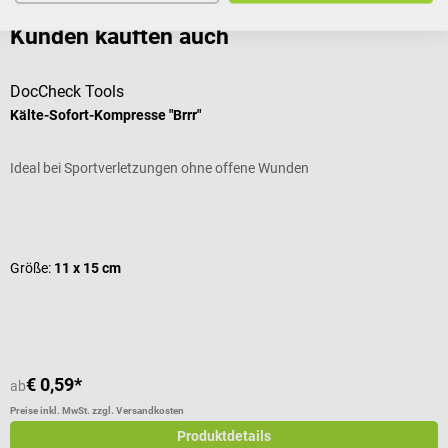
In den Warenkorb
Kunden kauften auch
DocCheck Tools
D
Kälte-Sofort-Kompresse "Brrr"
U
Ideal bei Sportverletzungen ohne offene Wunden
F
Durchschnittliche Bewertung von 4.8 von 5 Sternen
D
Größe:
11 x 15 cm
€ 0,59*
€
ab
Preise inkl. MwSt. zzgl. Versandkosten
Pr
Produktdetails