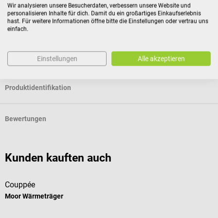
Für Verbraucher besteht das Widerrufsrecht nicht bei
Wir analysieren unsere Besucherdaten, verbessern unsere Website und
personalisieren Inhalte für dich. Damit du ein großartiges Einkaufserlebnis
Verträgen zur Lieferung versiegelter Waren, die aus
hast. Für weitere Informationen öffne bitte die Einstellungen oder vertrau uns
Gründen des Gesundheitsschutzes oder der Hygiene nicht
einfach.
zur Rückgabe geeignet sind, wenn ihre Versiegelung nach
der Lieferung entfernt wurde.
Einstellungen
Alle akzeptieren
Produktidentifikation
Bewertungen
Kunden kauften auch
Couppée
C
Moor Wärmeträger
P