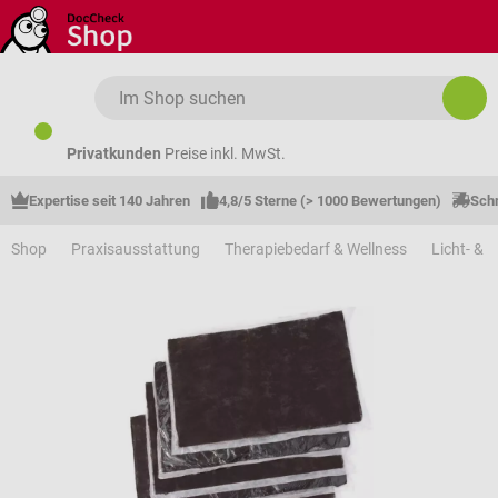
Zum Hauptinhalt springen
Privatkunden
Preise inkl. MwSt.
Expertise seit 140 Jahren
4,8/5 Sterne (> 1000 Bewertungen)
Schn
Shop
Praxisausstattung
Therapiebedarf & Wellness
Licht- & 