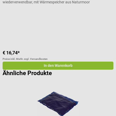
wiederverwendbar, mit Wärmespeicher aus Naturmoor
G
Durchschnittliche Bewertung von 5 von 5 Sternen
G
€ 16,74*
€
Preise inkl. MwSt. zzgl. Versandkosten
Pr
In den Warenkorb
Ähnliche Produkte