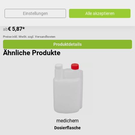
Einstellungen
Alle akzeptieren
€ 5,87*
€
ab
Preise inkl. MwSt. zzgl. Versandkosten
Pr
Produktdetails
Ähnliche Produkte
medichem
Dosierflasche