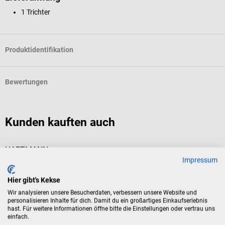
1 Trichter
Produktidentifikation
Bewertungen
Kunden kauften auch
HARTMANN
s
Impressum
Bode Messbecher für 250 ml
M
Hier gibt's Kekse
Für die Herstellung von Gebrauchslösungen
T
Wir analysieren unsere Besucherdaten, verbessern unsere Website und
personalisieren Inhalte für dich. Damit du ein großartiges Einkaufserlebnis
hast. Für weitere Informationen öffne bitte die Einstellungen oder vertrau uns
einfach.