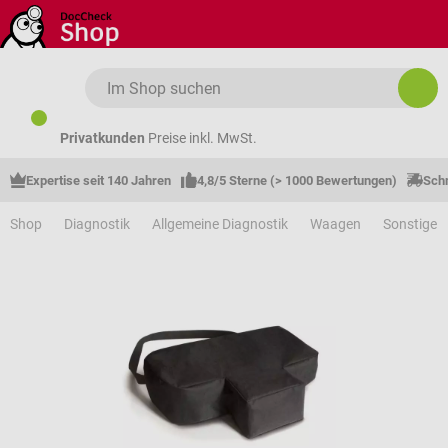
Zum Hauptinhalt springen
Privatkunden
Preise inkl. MwSt.
Expertise seit 140 Jahren
4,8/5 Sterne (> 1000 Bewertungen)
Schn
Shop
Diagnostik
Allgemeine Diagnostik
Waagen
Sonstige 