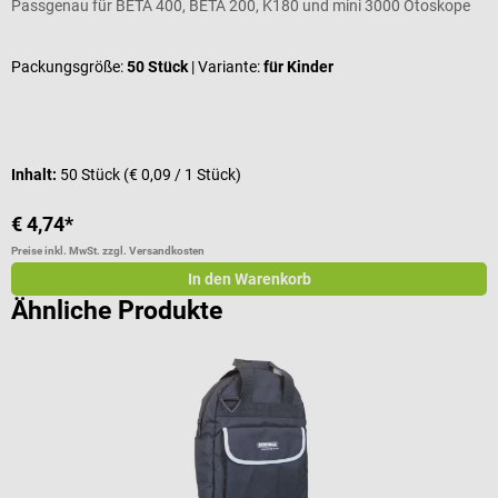
Passgenau für BETA 400, BETA 200, K180 und mini 3000 Otoskope
Z
Packungsgröße:
50 Stück
| Variante:
für Kinder
V
Inhalt:
50 Stück
(€ 0,09 / 1 Stück)
€ 4,74*
€
Preise inkl. MwSt. zzgl. Versandkosten
Pr
In den Warenkorb
Ähnliche Produkte