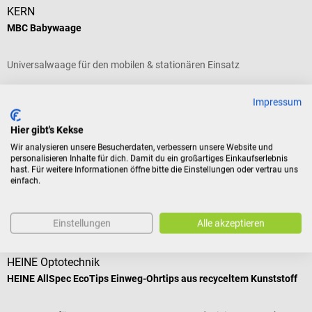
KERN
MBC Babywaage
Universalwaage für den mobilen & stationären Einsatz
Impressum
Tragkraft:
max. 20 kg
| Zubehör:
ohne Netzteil
Hier gibt's Kekse
Wir analysieren unsere Besucherdaten, verbessern unsere Website und
personalisieren Inhalte für dich. Damit du ein großartiges Einkaufserlebnis
€ 406,80*
hast. Für weitere Informationen öffne bitte die Einstellungen oder vertrau uns
einfach.
Preise inkl. MwSt. zzgl. Versandkosten
In den Warenkorb
Kunden kauften auch
Einstellungen
Alle akzeptieren
HEINE Optotechnik
HEINE AllSpec EcoTips Einweg-Ohrtips aus recyceltem Kunststoff
S