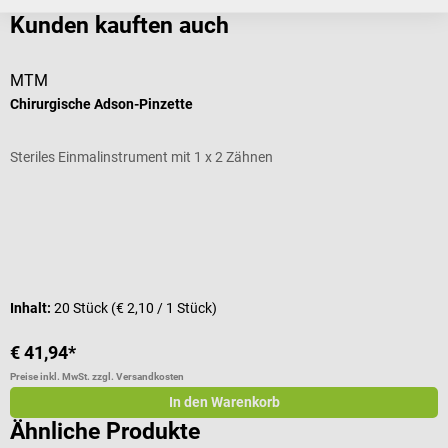
Kunden kauften auch
MTM
Chirurgische Adson-Pinzette
C
Steriles Einmalinstrument mit 1 x 2 Zähnen
S
D
F
Inhalt:
20 Stück
(€ 2,10 / 1 Stück)
I
€ 41,94*
€
Preise inkl. MwSt. zzgl. Versandkosten
Pr
In den Warenkorb
Ähnliche Produkte